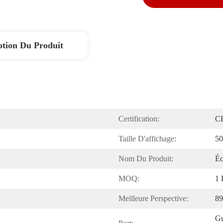
ption Du Produit
Certification:
C
Taille D'affichage:
50
Nom Du Produit:
É
MOQ:
1
Meilleure Perspective:
89
Gu