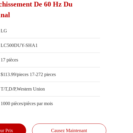
chissement De 60 Hz Du
inal
LG
LC500DUY-SHA1
17 pièces
$113.99/pieces 17-272 pieces
T/T,D/P,Western Union
1000 pièces/pièces par mois
ur Prix
Causez Maintenant