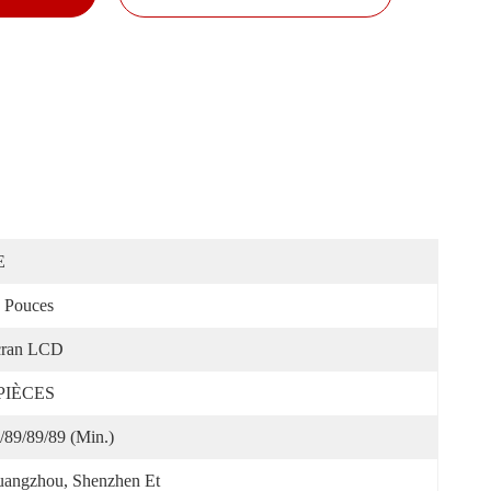
E
 Pouces
cran LCD
 PIÈCES
/89/89/89 (min.)
angzhou, Shenzhen Et 