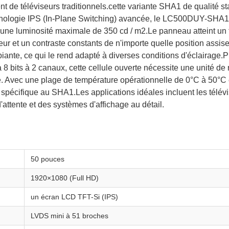
t de téléviseurs traditionnels.cette variante SHA1 de qualité s
chnologie IPS (In-Plane Switching) avancée, le LC500DUY-SHA1 o
ne luminosité maximale de 350 cd / m2.Le panneau atteint un 
eur et un contraste constants de n'importe quelle position assis
biante, ce qui le rend adapté à diverses conditions d'éclairage.
 8 bits à 2 canaux, cette cellule ouverte nécessite une unité d
ge. Avec une plage de température opérationnelle de 0°C à 50°
pécifique au SHA1.Les applications idéales incluent les télévis
'attente et des systèmes d'affichage au détail.
50 pouces
1920×1080 (Full HD)
un écran LCD TFT-Si (IPS)
LVDS mini à 51 broches