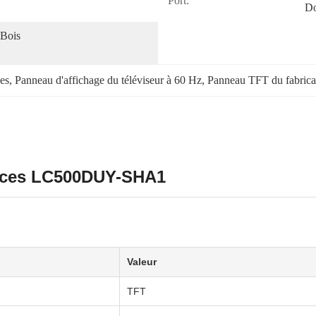
Port:
D
Bois 
es
, 
Panneau d'affichage du téléviseur à 60 Hz
, 
Panneau TFT du fabrican
ouces LC500DUY-SHA1
Valeur
TFT