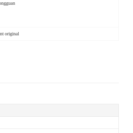
ongguan
t original