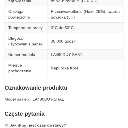
Kąt widzenia
89°/89°/89°/89° (L/R/U/D)
Obsługa
Przeciwświetlenie (Haze 25%), twarda
powierzchni
powłoka (3H)
Temperatura pracy
0°C do 50°C
Długość
30,000 godzin
użytkowania paneli
Numer modelu
LA490DUY-SHA1
Miejsce
Republika Korei
pochodzenia
Oznakowanie produktu
Model naklejki: LA490DUY-SHA1
Częste pytania
P: Jak długi jest czas dostawy?