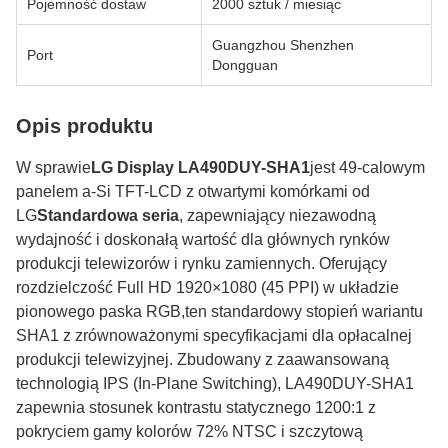
Pojemność dostaw
2000 sztuk / miesiąc
Guangzhou Shenzhen
Port
Dongguan
Opis produktu
W sprawie
LG Display LA490DUY-SHA1
jest 49-calowym
panelem a-Si TFT-LCD z otwartymi komórkami od
LG
Standardowa seria
, zapewniający niezawodną
wydajność i doskonałą wartość dla głównych rynków
produkcji telewizorów i rynku zamiennych. Oferujący
rozdzielczość Full HD 1920×1080 (45 PPI) w układzie
pionowego paska RGB,ten standardowy stopień wariantu
SHA1 z zrównoważonymi specyfikacjami dla opłacalnej
produkcji telewizyjnej. Zbudowany z zaawansowaną
technologią IPS (In-Plane Switching), LA490DUY-SHA1
zapewnia stosunek kontrastu statycznego 1200:1 z
pokryciem gamy kolorów 72% NTSC i szczytową