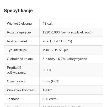
Specyfikacje
Wielkość ekranu
49 cali.
Rozstrzygnięcie
1920×1080 (pełna rozdzielczość)
Rodzaj paneli
a-Si TFT-LCD (IPS)
Typ interfejsu
Mini LVDS 51-pin
Głębokość koloru
8-bitowy 16,7M kolorystyczne
Prędkość
60 Hz
odświeżania
Czas reakcji
8 ms (GtG)
Wskaźnik kontrastu
1200:1
Jasność
350 cd/m2