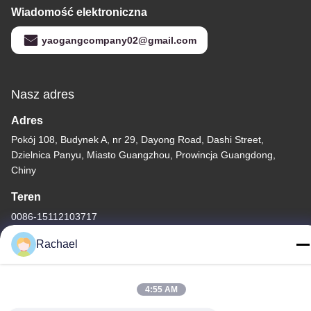
Wiadomość elektroniczna
yaogangcompany02@gmail.com
Nasz adres
Adres
Pokój 108, Budynek A, nr 29, Dayong Road, Dashi Street,
Dzielnica Panyu, Miasto Guangzhou, Prowincja Guangdong,
Chiny
Teren
0086-15112103717
Rachael
4:55 AM
Polityka prywatności
|
Sitemap