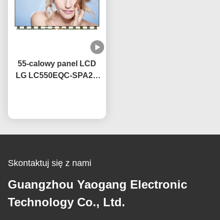
55-calowy panel LCD
LG LC550EQC-SPA2 z
technologią IPS OEM,
Rozmawiaj teraz.
częstotliwość
odświeżania 60 Hz
Skontaktuj się z nami
Guangzhou Yaogang Electronic
Technology Co., Ltd.