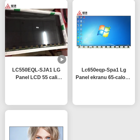
LC550EQL-SJA1 LG
Lc650eqp-Spa1 Lg
Panel LCD 55 cali
Panel ekranu 65-calowy
3840×2160
ekran telewizorów 4k z
rozdzielczość UHD
Rozmawiaj teraz.
powłoką antyświetlną
Rozmawiaj teraz.
Certyfikat CE