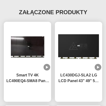
ZAŁĄCZONE PRODUKTY
Smart TV 4K
LC430DGJ-SLA2 LG
LC490EQ4-SMA8 Panel
LCD Panel 43" 49" 55"
wyświetlacza LED TV 49
65" 75" 4K Smart TV
Rozmawiaj teraz.
cali Do wymiany
LCD Screen Led Glass
Rozmawiaj teraz.
telewizora LG z
Panel
uszkodzonym ekranem