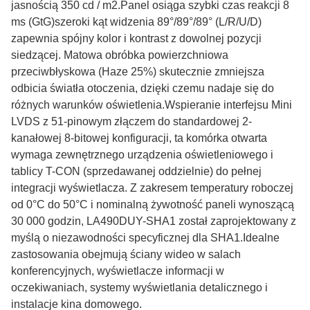
jasnością 350 cd / m2.Panel osiąga szybki czas reakcji 8
ms (GtG)szeroki kąt widzenia 89°/89°/89° (L/R/U/D)
zapewnia spójny kolor i kontrast z dowolnej pozycji
siedzącej. Matowa obróbka powierzchniowa
przeciwbłyskowa (Haze 25%) skutecznie zmniejsza
odbicia światła otoczenia, dzięki czemu nadaje się do
różnych warunków oświetlenia.Wspieranie interfejsu Mini
LVDS z 51-pinowym złączem do standardowej 2-
kanałowej 8-bitowej konfiguracji, ta komórka otwarta
wymaga zewnętrznego urządzenia oświetleniowego i
tablicy T-CON (sprzedawanej oddzielnie) do pełnej
integracji wyświetlacza. Z zakresem temperatury roboczej
od 0°C do 50°C i nominalną żywotność paneli wynoszącą
30 000 godzin, LA490DUY-SHA1 został zaprojektowany z
myślą o niezawodności specyficznej dla SHA1.Idealne
zastosowania obejmują ściany wideo w salach
konferencyjnych, wyświetlacze informacji w
oczekiwaniach, systemy wyświetlania detalicznego i
instalacje kina domowego.