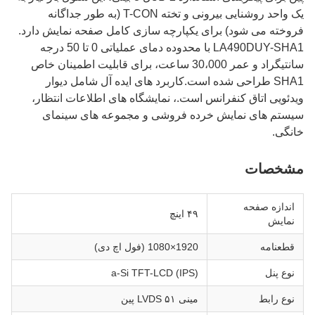
یک واحد روشنایی بیرونی و تخته T-CON (به طور جداگانه
فروخته می شود) برای یکپارچه سازی کامل صفحه نمایش دارد.
LA490DUY-SHA1 با محدوده دمای عملیاتی 0 تا 50 درجه
سانتیگراد و عمر 30،000 ساعت، برای قابلیت اطمینان خاص
SHA1 طراحی شده است.کاربرد های ایده آل شامل دیوار
ویدئویی اتاق کنفرانس است.، نمایشگاه های اطلاعات انتظار،
سیستم های نمایش خرده فروشی و مجموعه های سینمای
خانگی.
مشخصات
اندازه صفحه
۴۹ اینچ
نمایش
قطعنامه
1920×1080 (فول اچ دی)
نوع پنل
a-Si TFT-LCD (IPS)
نوع رابط
مینی LVDS ۵۱ پین