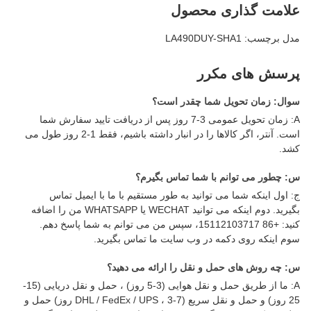
علامت گذاری محصول
مدل برچسب: LA490DUY-SHA1
پرسش های مکرر
سوال: زمان تحویل شما چقدر است؟
A: زمان تحویل عمومی 3-7 روز پس از دریافت تایید سفارش شما
است. آنتر، اگر کالاها را در انبار داشته باشیم، فقط 1-2 روز طول می
کشد.
س: چطور می توانم با شما تماس بگیرم؟
ج: اول اینکه شما می توانید به طور مستقیم با ما با ایمیل تماس
بگیرید. دوم اینکه می توانید WECHAT یا WHATSAPP من را اضافه
کنید: +86 15112103717، سپس من می توانم به شما پاسخ دهم.
سوم اینکه روی دکمه در وب سایت ما تماس بگیرید.
س: چه روش های حمل و نقل را ارائه می دهید؟
A: ما از طریق حمل و نقل هوایی (3-5 روز) ، حمل و نقل دریایی (15-
25 روز) و حمل و نقل سریع (DHL / FedEx / UPS ، 3-7 روز) حمل و