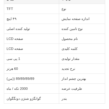
نوع
TFT
اندازه صفحه نمایش
۴۹ اینچ
نوع تامین کننده
تولید کننده اصلی
نام محصول
صفحه LCD
کلمه کلیدی
صفحه LCD
مقدار تولیدی
1 پی سی
نرخ تجدید
60 هرتز
بهترین چشم انداز
89/89/89/89 ((من)
ظرفیت عرضه
2000 تکه / ماه
بندر
گوانگژو شنژن دونگگوان