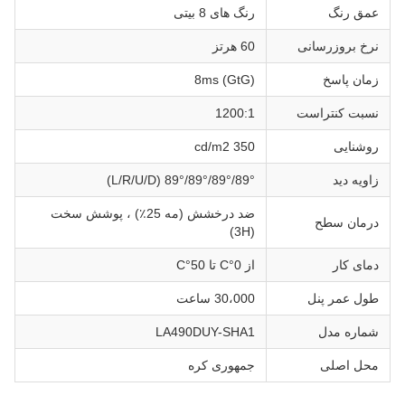
عمق رنگ
رنگ های 8 بیتی
نرخ بروزرسانی
60 هرتز
زمان پاسخ
8ms (GtG)
نسبت کنتراست
1200:1
روشنایی
350 cd/m2
زاویه دید
89°/89°/89°/89° (L/R/U/D)
ضد درخشش (مه 25٪) ، پوشش سخت
درمان سطح
(3H)
دمای کار
از 0°C تا 50°C
طول عمر پنل
30،000 ساعت
شماره مدل
LA490DUY-SHA1
محل اصلی
جمهوری کره