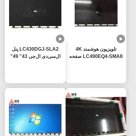
تلویزیون هوشمند 4K
LC430DGJ-SLA2 پنل
LC490EQ4-SMA8 صفحه
ال‌سی‌دی ال‌جی 43" 49"
نمایش تلویزیون LED 49
55" 65" 75" تلویزیون
حالا حرف بزن
اینچ برای تعویض تلویزیون
حالا حرف بزن
هوشمند 4K صفحه نمایش
صفحه شکسته LG
ال‌سی‌دی پنل شیشه‌ای
LED