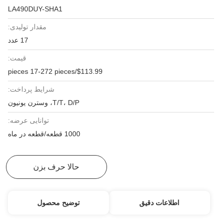
LA490DUY-SHA1
مقدار تولیدی:
17 عدد
قیمت:
$113.99/pieces 17-272 pieces
شرایط پرداخت:
T/T، D/P، وسترن یونیون
توانایی عرضه:
1000 قطعه/قطعه در ماه
بهترین قیمت رو بدست بیار
حالا حرف بزن
اطلاعات دقیق
توضیح محصول