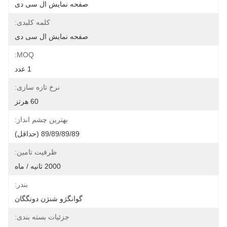
صفحه نمایش ال سی دی
کلمه کلیدی:
صفحه نمایش ال سی دی
MOQ:
1 عدد
نرخ تازه سازی:
60 هرتز
بهترین چشم انداز:
89/89/89/89 (حداقل)
ظرفیت تامین:
2000 ثانیه / ماه
بندر:
گوانگژو شنژن دونگگان
جزئیات بسته بندی: