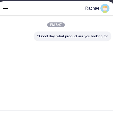
خطاب
Rachael
اتاق 108، ساختمان A، شماره 29، جاده دایونگ، خیابان داشی، منطقه
پانیو، شهر گوانگژو، استان گوانگدونگ، چین
7:07 PM
تلفن
0086-15112103717
Good day, what product are you looking for?
سیاست حفظ حریم خصوصی
|
نقشه سایت
چین خوب کیفیت صفحه نمایش تلویزیونی عرضه کننده. حقوق چاپ
-2026 Guangzhou Yaogang Electronic Technology Co., Ltd. . همه
حقوق محفوظ است