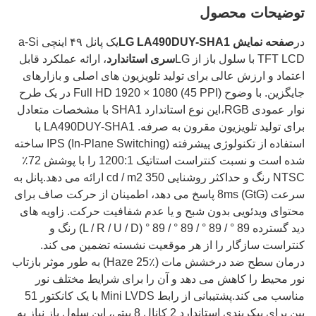
توضیحات محصول
در
صفحه نمایش LG LA490DUY-SHA1
یک پانل ۴۹ اینچی a-Si
TFT LCD با سلول باز از LG
سری استاندارد
، ارائه عملکرد قابل
اعتماد و ارزش عالی برای تولید تلویزیون های اصلی و بازارهای
جایگزین. با وضوح Full HD 1920 × 1080 (45 PPI) در یک طرح
نوار عمودی RGB،این نوع استاندارد SHA1 با مشخصات متعادل
برای تولید تلویزیون مقرون به صرفه. LA490DUY-SHA1 با
استفاده از تکنولوژی پیشرفته IPS (In-Plane Switching) ساخته
شده است و نسبت کنتراست استاتیک 1200:1 را با پوشش 72٪
NTSC رنگ و حداکثر روشنایی 350 cd / m2 ارائه می دهد.پانل به
سرعت 8ms (GtG) پاسخ می دهد، اطمینان از حرکت صاف برای
محتوای ویدئویی بدون شبح و یا عدم شفافیت حرکت. زاویه های
دید گسترده 89 ° / 89 ° / 89 ° / 89 ° (L / R / U / D) رنگ و
کنتراست سازگار را از هر موقعیت نشسته تضمین می کند.
درمان سطح ضد درخشش مات (Haze 25٪) به طور موثر بازتاب
نور محیط را کاهش می دهد و آن را برای شرایط مختلف نور
مناسب می کند.پشتیبانی از رابط Mini LVDS با یک کانکتور 51
پین برای پیکربندی استاندارد 2 کانال 8 بیتی، این سلول باز نیاز به