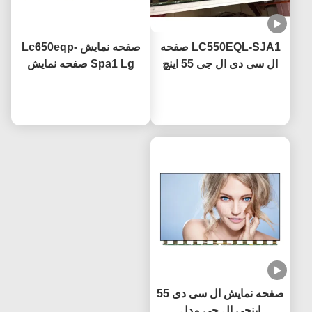
LC550EQL-SJA1 صفحه
صفحه نمایش Lc650eqp-
ال سی دی ال جی 55 اینچ
Spa1 Lg صفحه نمایش
3840×2160 وضوح UHD
تلویزیون 65 اینچ 4k با
گواهینامه CE
حالا حرف بزن
حالا حرف بزن
پوشش ضد درخشش
صفحه نمایش ال سی دی 55
اینچی ال جی مدل