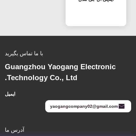
LC550EQC-SPA2 با
حالا حرف بزن
فناوری IPS، تولید کننده
اصلی (OEM)، نرخ تازه
سازی 60 هرتز
با ما تماس بگیرید
Guangzhou Yaogang Electronic
Technology Co., Ltd.
ایمیل
yaogangcompany02@gmail.com
آدرس ما