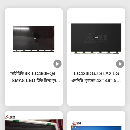
স্মার্ট টিভি 4K LC490EQ4-
LC430DGJ-SLA2 LG
SMA8 LED টিভি ডিসপ্লে
এলসিডি প্যানেল 43" 49" 55"
প্যানেল 49 ইঞ্চি এলজি ভাঙ্গা স্ক্রিন
65" 75" 4K স্মার্ট টিভি এলসিডি
টিভি প্রতিস্থাপন এর জন্য
এখন চ্যাট করুন
স্ক্রিন এলইডি গ্লাস প্যানেল
এখন চ্যাট করুন