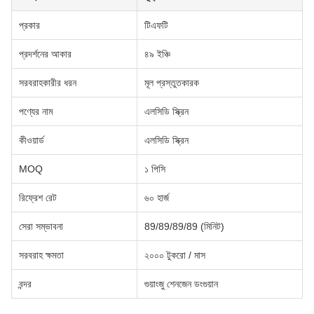
প্রকার
টিএফটি
প্রদর্শনের আকার
৪৯ ইঞ্চি
সরবরাহকারীর ধরন
মূল প্রস্তুতকারক
পণ্যের নাম
এলসিডি স্ক্রিন
কীওয়ার্ড
এলসিডি স্ক্রিন
MOQ
১ পিসি
রিফ্রেশ রেট
৬০ হার্জ
সেরা সম্ভাবনা
89/89/89/89 (মিনিট)
সরবরাহ ক্ষমতা
২০০০ টুকরো / মাস
বন্দর
গুয়াংজু শেনজেন ডংগুয়ান