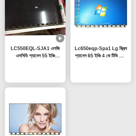
LC550EQL-SJA1 এলজি
Lc650eqp-Spa1 Lg স্ক্রিন
এলসিডি প্যানেল 55 ইঞ্চি
প্যানেল 65 ইঞ্চি 4 কে টিভি স্ক্রিন
3840×2160 ইউএইচডি
অ্যান্টি গ্লেয়ার লেপ সহ
রেজোলিউশন সিই সার্টিফাইড
এখন চ্যাট করুন
এখন চ্যাট করুন