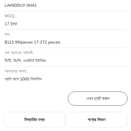
LA490DUY-SHA1
MOQ.:
17 টুকরা
দাম:
$113.99/pieces 17-272 pieces
অর্থ প্রদানের শর্তাবলী:
টি/টি, ডি/পি, ওয়েস্টার্ন ইউনিয়ন
সরবরাহের ক্ষমতা:
প্রতি মাসে 1000 পিস/পিস
সেরা দাম পান
এখন চ্যাট করুন
বিস্তারিত তথ্য
পণ্যের বিবরণ