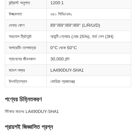
কন্ট্রাস্ট অনুপাত
1200:1
উজ্জ্বলতা
৩৫০ সিডি/এম২
দেখার কোণ
89°/89°/89°/89° (L/R/U/D)
সারফেস ট্রিটমেন্ট
অ্যান্টি-গ্লেয়ার (হেজ 25%), হার্ড লেপ (3H)
অপারেটিং তাপমাত্রা
0°C থেকে 50°C
প্যানেলের জীবনকাল
30,000 ঘন্টা
মডেল নম্বর
LA490DUY-SHA1
উৎপত্তিস্থল
কোরিয়া প্রজাতন্ত্র
পণ্যের চিহ্নিতকরণ
স্টিকার মডেলঃ LA490DUY-SHA1
প্রায়শই জিজ্ঞাসিত প্রশ্ন