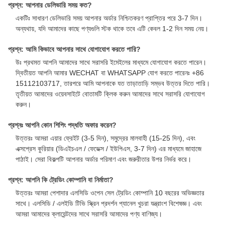
প্রশ্ন: আপনার ডেলিভারি সময় কত?
একটিঃ সাধারণ ডেলিভারি সময় আপনার অর্ডার নিশ্চিতকরণ প্রাপ্তির পরে 3-7 দিন।
অন্যথায়, যদি আমাদের কাছে পণ্যগুলি স্টক থাকে তবে এটি কেবল 1-2 দিন সময় নেয়।
প্রশ্ন: আমি কিভাবে আপনার সাথে যোগাযোগ করতে পারি?
উঃ প্রথমত আপনি আমাদের সাথে সরাসরি ইমেইলের মাধ্যমে যোগাযোগ করতে পারেন।
দ্বিতীয়ত আপনি আমার WECHAT বা WHATSAPP যোগ করতে পারেনঃ +86
15112103717, তারপরে আমি আপনাকে যত তাড়াতাড়ি সম্ভব উত্তর দিতে পারি।
তৃতীয়ত আমাদের ওয়েবসাইটে বোতামটি ক্লিক করুন আমাদের সাথে সরাসরি যোগাযোগ
করুন।
প্রশ্নঃ আপনি কোন শিপিং পদ্ধতি অফার করেন?
উত্তরঃ আমরা এয়ার ফ্রেইট (3-5 দিন), সমুদ্রের মালবাহী (15-25 দিন), এবং
এক্সপ্রেস কুরিয়ার (ডিএইচএল / ফেডেক্স / ইউপিএস, 3-7 দিন) এর মাধ্যমে জাহাজে
পাঠাই। সেরা বিকল্পটি আপনার অর্ডার পরিমাণ এবং জরুরীতার উপর নির্ভর করে।
প্রশ্ন: আপনি কি ট্রেডিং কোম্পানি বা নির্মাতা?
উত্তরঃ আমরা পেশাদার এলসিডি ওপেন সেল ট্রেডিং কোম্পানি 10 বছরের অভিজ্ঞতার
সাথে। এলসিডি / এলইডি টিভি স্ক্রিন প্রদর্শন প্যানেল খুচরা যন্ত্রাংশ বিশেষজ্ঞ। এবং
আমরা আমাদের ক্লায়েন্টদের সাথে সরাসরি আমাদের পণ্য বাণিজ্য।