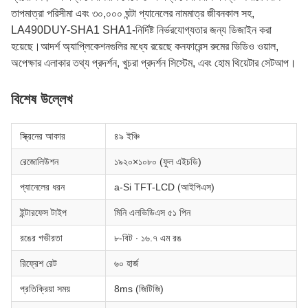
তাপমাত্রা পরিসীমা এবং ৩০,০০০ ঘন্টা প্যানেলের নামমাত্র জীবনকাল সহ,
LA490DUY-SHA1 SHA1-নির্দিষ্ট নির্ভরযোগ্যতার জন্য ডিজাইন করা
হয়েছে।আদর্শ অ্যাপ্লিকেশনগুলির মধ্যে রয়েছে কনফারেন্স রুমের ভিডিও ওয়াল,
অপেক্ষার এলাকার তথ্য প্রদর্শন, খুচরা প্রদর্শন সিস্টেম, এবং হোম থিয়েটার সেটআপ।
বিশেষ উল্লেখ
স্ক্রিনের আকার
৪৯ ইঞ্চি
রেজোলিউশন
১৯২০×১০৮০ (ফুল এইচডি)
প্যানেলের ধরন
a-Si TFT-LCD (আইপিএস)
ইন্টারফেস টাইপ
মিনি এলভিডিএস ৫১ পিন
রঙের গভীরতা
৮-বিট ∙ ১৬.৭ এম রঙ
রিফ্রেশ রেট
৬০ হার্জ
প্রতিক্রিয়া সময়
8ms (জিটিজি)