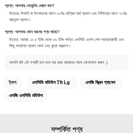
প্রশ্ন: আপনার পেমেন্টের মেয়াদ কত?
উত্তরঃ পিআই বা উৎপাদনের আগে ৩০% অগ্রিম অর্থ প্রদান এবং শিপিংয়ের আগে ৭০%
ব্যালেন্স প্রদান।
প্রশ্ন: আপনার কোন ধরনের পণ্য আছে?
উত্তর: আমরা ১৮.৫ ইঞ্চি থেকে ৮৬ ইঞ্চি পর্যন্ত এলসিডি ওপেন সেল সরবরাহকারী এবং
কিছু অন্যান্য প্রধান বোর্ড এবং খুচরা যন্ত্রাংশ।
আপনি যদি এই পণ্যটি চান তবে দয়া করে আমাদের সাথে যোগাযোগ করুন :)
ট্যাগ:
এলসিডি মডিউল Tft Lg
এলজি স্ক্রিন প্যানেল
এলজি এলসিডি মডিউল
সম্পর্কিত পণ্য