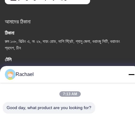
আমাদের ঠিকানা
ঠিকানা
রুম ১০৮, বিল্ডিং এ, নং ২৯, দায়ং রোড, দাশি স্ট্রিট, প্যানু জেলা, গুয়াংজু সিটি, গুয়াংডং
প্রদেশ, চীন
টেলি
0086-15112103717
Rachael
7:13 AM
Good day, what product are you looking for?
গোপনীয়তা নীতি
|
সাইট ম্যাপ
চীন ভালো গুণমান টিভি ডিসপ্লে প্যানেল সরবরাহকারী। কপিরাইট © -2026
Guangzhou Yaogang Electronic Technology Co., Ltd. . সব সমস্ত
অধিকার সংরক্ষিত।