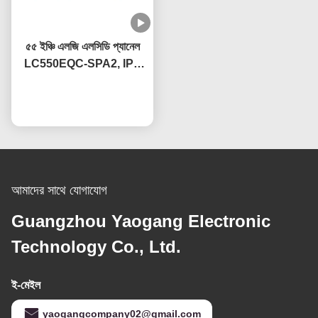
৫৫ ইঞ্চি এলজি এলসিডি প্যানেল
LC550EQC-SPA2, IPS
প্রযুক্তিসম্পন্ন, OEM 60Hz
এখন চ্যাট করুন
রিফ্রেশ রেট
আমাদের সাথে যোগাযোগ
Guangzhou Yaogang Electronic
Technology Co., Ltd.
ই-মেইল
yaogangcompany02@gmail.com