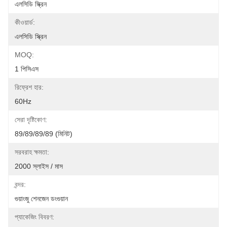
এলসিডি স্ক্রিন
কীওয়ার্ড:
এলসিডি স্ক্রিন
MOQ:
1 পিসিএস
রিফ্রেশ হার:
60Hz
সেরা দৃষ্টিকোণ:
89/89/89/89 (মিনিট)
সরবরাহ ক্ষমতা:
2000 স্লাইস / মাস
বন্দর:
গুয়াংজু শেনজেন ডংগুয়ান
প্যাকেজিং বিবরণ: