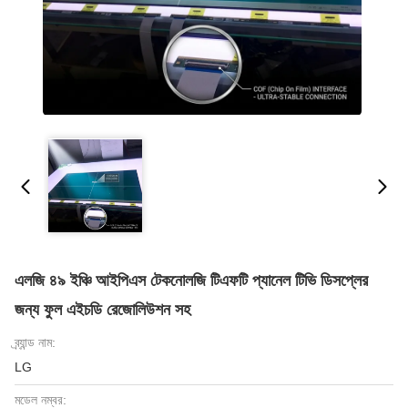
এলজি ৪৯ ইঞ্চি আইপিএস টেকনোলজি টিএফটি প্যানেল টিভি ডিসপ্লের
জন্য ফুল এইচডি রেজোলিউশন সহ
ব্র্যান্ড নাম:
LG
মডেল নম্বর: