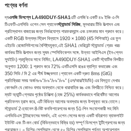
পণ্যের বর্ণনা
দ্য
এলজি ডিসপ্লে LA490DUY-SHA1
এটি এলজি'র একটি ৪৯ ইঞ্চি এ-সি
টিএফটি-এলসিডি ওপেন সেল প্যানেল
স্ট্যান্ডার্ড সিরিজ
, মূলধারার টিভি উত্পাদন এবং
প্রতিস্থাপন বাজারের জন্য নির্ভরযোগ্য পারফরম্যান্স এবং চমৎকার মান প্রদান করে।
একটি RGB উল্লম্ব স্ট্রিপ বিন্যাসে 1920 × 1080 (45 পিপিআই) এর ফুল
এইচডি রেজোলিউশনের বৈশিষ্ট্যযুক্ত,এই SHA1 ভেরিয়েন্ট স্ট্যান্ডার্ড গ্রেড খরচ
কার্যকর টিভি উত্পাদন জন্য সুষম স্পেসিফিকেশন সঙ্গে. উন্নত আইপিএস (ইন-প্লেন
স্যুইচিং) প্রযুক্তির সাথে নির্মিত, LA490DUY-SHA1 একটি স্ট্যাটিক বিপরীত
অনুপাত 1200: 1 প্রদান করে 72% এনটিএসসি রঙের ব্যাপ্তি কভারেজ এবং
350 সিডি / মি 2 এর শীর্ষ উজ্জ্বলতা।প্যানেল একটি দ্রুত 8ms (GtG)
প্রতিক্রিয়া সময় অর্জন৮৯°/৮৯°/৮৯°/৮৯° (এল/আর/ইউ/ডি) এর বিস্তৃত দেখার
কোণগুলি যে কোনও বসার অবস্থান থেকে ধারাবাহিক রঙ এবং বিপরীতে নিশ্চিত করে।
ম্যাট অ্যান্টি-গ্লেয়ার পৃষ্ঠের চিকিত্সা (হেজ 25%) কার্যকরভাবে পরিবেষ্টিত আলোর
প্রতিফলন হ্রাস করে, এটি বিভিন্ন আলোর অবস্থার জন্য উপযুক্ত করে তোলে।
স্ট্যান্ডার্ড 2-চ্যানেল 8-বিট কনফিগারেশনের জন্য 51-পিন সংযোগকারী সহ মিনি
এলভিডিএস ইন্টারফেসের সমর্থন, এই ওপেন সেলের জন্য একটি বহিরাগত ব্যাকলাইট
ইউনিট এবং টি-কন বোর্ড (বিভিন্নভাবে বিক্রি হয়) সম্পূর্ণ ডিসপ্লে ইন্টিগ্রেশনের জন্য
প্রয়োজন। ০ ডিগ্রি সেলসিয়াস থেকে ৫০ ডিগ্রি সেলসিয়াস পর্যন্ত অপারেশনাল