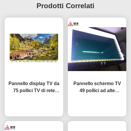
Prodotti Correlati
Pannello display TV da
Pannello schermo TV
75 pollici TV di rete
49 pollici ad alte
intelligente LCD
prestazioni HD 4K LCD
Schermo Fo BOE LG
Ora chiacchieri
Display TV LED Monitor
Ora chiacchieri
Hisense Sostituzione
DV490FHB-NV0
schermo