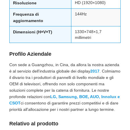
HD (1920×1080)
Risoluzione
144Hz
Frequenza di
aggiornamento
1330×748×1,7
Dimensioni (H×V×T)
millimetri
Profilo Aziendale
Con sede a Guangzhou, in Cina, da allora la nostra azienda
è al servizio dell'industria globale dei display
2017
. Colmiamo
il divario tra i produttori di pannelli di livello mondiale e gli
OEM di televisori, offrendo non solo componenti ma
soluzioni complete per la catena di fornitura. Le nostre
profonde relazioni con
LG, Samsung, BOE, AUO, Innolux e
CSOT
ci consentono di garantire prezzi competitivi e di dare
priorità all'allocazione per i nostri partner a lungo termine.
Relativo al prodotto