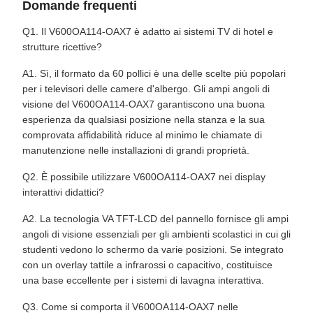
Domande frequenti
Q1. Il V600OA114-OAX7 è adatto ai sistemi TV di hotel e
strutture ricettive?
A1. Sì, il formato da 60 pollici è una delle scelte più popolari
per i televisori delle camere d'albergo. Gli ampi angoli di
visione del V600OA114-OAX7 garantiscono una buona
esperienza da qualsiasi posizione nella stanza e la sua
comprovata affidabilità riduce al minimo le chiamate di
manutenzione nelle installazioni di grandi proprietà.
Q2. È possibile utilizzare V600OA114-OAX7 nei display
interattivi didattici?
A2. La tecnologia VA TFT-LCD del pannello fornisce gli ampi
angoli di visione essenziali per gli ambienti scolastici in cui gli
studenti vedono lo schermo da varie posizioni. Se integrato
con un overlay tattile a infrarossi o capacitivo, costituisce
una base eccellente per i sistemi di lavagna interattiva.
Q3. Come si comporta il V600OA114-OAX7 nelle