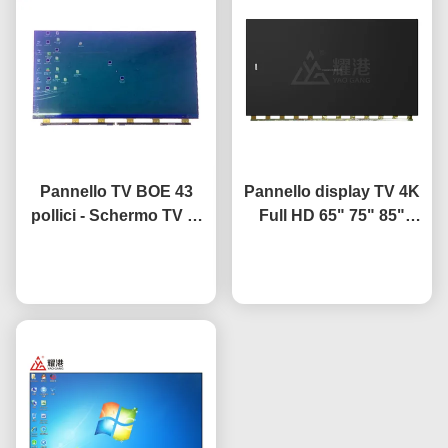
Pannello TV BOE 43
Pannello display TV 4K
pollici - Schermo TV di
Full HD 65" 75" 85"
ricambio per pannello
HV650QUB-F9A LED
LCD HV-430FHB-N10
Ora chiacchieri
Ora chiacchieri
Open Cell