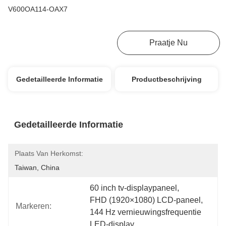
V600OA114-OAX7
Krijg Beste Prijs
Praatje Nu
Gedetailleerde Informatie
Productbeschrijving
Gedetailleerde Informatie
Plaats Van Herkomst:
Taiwan, China
60 inch tv-displaypaneel
, 
FHD (1920×1080) LCD-paneel
, 
Markeren:
144 Hz vernieuwingsfrequentie 
LED-display