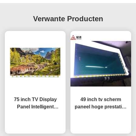
Verwante Producten
75 inch TV Display
49 inch tv scherm
Panel Intelligent
paneel hoge prestaties
Network TV LCD Screen
HD 4K LCD display tv
Fo BOE LG Hisense
Praatje Nu
LED monitor
Praatje Nu
Scherm vervanging
DV490FHB-NV0