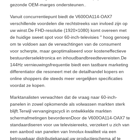
gezonde OEM-marges ondersteunen..
Vanuit concurrentiepunt biedt de V600OA114-OAX7
verschillende voordelen die rechtstreeks van invloed zijn op
uw winst.De FHD-resolutie (1920×1080) komt overeen met
de huidige sweet spot voor 60-inch-televisies ′′ hoog genoeg
om te voldoen aan de verwachtingen van de consument
voor scherpte, maar geoptimaliseerd voor kosteneffectieve
bestuurderselektronica en inhoudbandbreedtevereisten.De
144Hz vernieuwingsfrequentie biedt een tastbare marketing
differentiator die resoneert met de detailhandel kopers en
online shoppers die steeds meer vergelijken specificaties
voordat ze kopen.
Marktanalisten verwachten dat de vraag naar 60-inch-
panelen in zowel opkomende als volwassen markten sterk
blijft.Terwijl vervangingscycli in ontwikkelde markten
schermafmetingen bevorderenDoor de V600OA114-OAX7 te
standaardiseren voor uw televisiereeks, verzekert u zich van
een aanbod van panelen van Innolux-kwaliteit via een
betrouwbaar distributiekanaal.uw productieschema af te