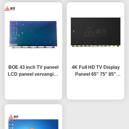
BOE 43 inch TV paneel
4K Full HD TV Display
LCD paneel vervanging
Paneel 65" 75" 85"
TV scherm HV-430FHB-
HV650QUB-F9A LED
Praatje Nu
N10
Open Cel Paneel
Praatje Nu