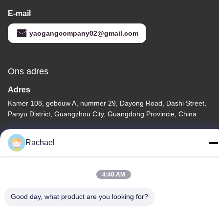
E-mail
yaogangcompany02@gmail.com
Ons adres
Adres
Kamer 108, gebouw A, nummer 29, Dayong Road, Dashi Street,
Panyu District, Guangzhou City, Guangdong Provincie, China
Telefoon
Rachael
0086-15112103717
4:40 AM
Good day, what product are you looking for?
Privacybeleid
|
Sitemap