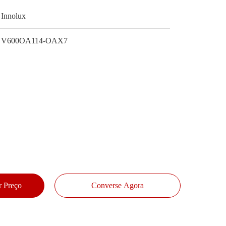
Innolux
V600OA114-OAX7
 Preço
Converse Agora