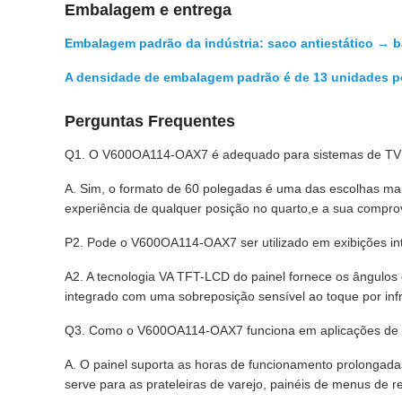
Embalagem e entrega
Embalagem padrão da indústria: saco antiestático → 
A densidade de embalagem padrão é de 13 unidades po
Perguntas Frequentes
Q1. O V600OA114-OAX7 é adequado para sistemas de TV d
A. Sim, o formato de 60 polegadas é uma das escolhas ma
experiência de qualquer posição no quarto,e a sua compr
P2. Pode o V600OA114-OAX7 ser utilizado em exibições int
A2. A tecnologia VA TFT-LCD do painel fornece os ângulos 
integrado com uma sobreposição sensível ao toque por infr
Q3. Como o V600OA114-OAX7 funciona em aplicações de si
A. O painel suporta as horas de funcionamento prolongada
serve para as prateleiras de varejo, painéis de menus de r