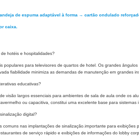
bandeja de espuma adaptável à forma → cartão ondulado reforçad
r caixa.
e hotéis e hospitalidades?
is populares para televisores de quartos de hotel. Os grandes ângu
ovada fiabilidade minimiza as demandas de manutenção em grandes in
erativas educativas?
de visão largos essenciais para ambientes de sala de aula onde os alu
avermelho ou capacitiva, constitui uma excelente base para sistemas i
nalização digital?
s comuns nas implantações de sinalização.importante para exibições 
estaurantes de serviço rápido e exibições de informações do lobby corp