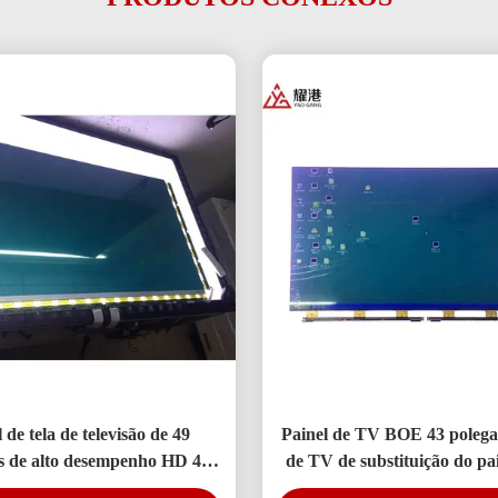
 de tela de televisão de 49
Painel de TV BOE 43 polegad
s de alto desempenho HD 4K
de TV de substituição do p
isplay TV LED Monitor
HV-430FHB-N10