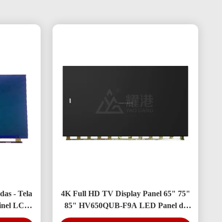
as - Tela
4K Full HD TV Display Panel 65" 75"
ainel LCD
85" HV650QUB-F9A LED Panel de
célula aberta