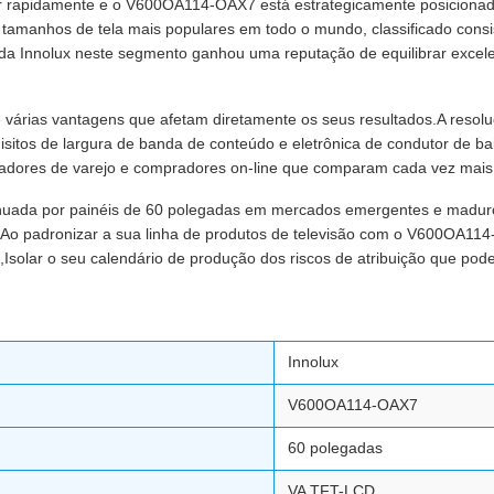
uir rapidamente e o V600OA114-OAX7 está estrategicamente posicionad
tamanhos de tela mais populares em todo o mundo, classificado consis
da Innolux neste segmento ganhou uma reputação de equilibrar excel
várias vantagens que afetam diretamente os seus resultados.A resolu
isitos de largura de banda de conteúdo e eletrônica de condutor de b
radores de varejo e compradores on-line que comparam cada vez mais 
nuada por painéis de 60 polegadas em mercados emergentes e maduro
aAo padronizar a sua linha de produtos de televisão com o V600OA11
el,Isolar o seu calendário de produção dos riscos de atribuição que pod
Innolux
V600OA114-OAX7
60 polegadas
VA TFT-LCD