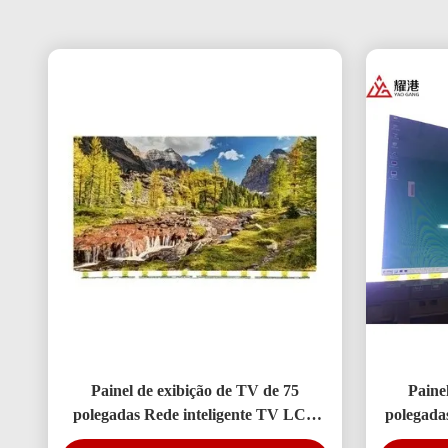
Painel de exibição de TV de 75
Painel
polegadas Rede inteligente TV LCD
polegada
Screen Fo BOE LG Hisense Reposição
LCD D