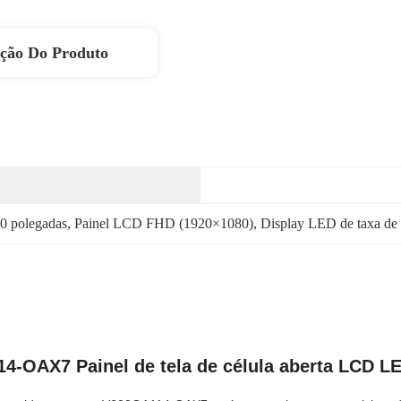
ição Do Produto
60 polegadas
, 
Painel LCD FHD (1920×1080)
, 
Display LED de taxa de 
4-OAX7 Painel de tela de célula aberta LCD L