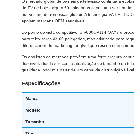
O mercado global de painéis de televisão continua a evol
de TV de hoje exigem.60 polegadas continua a ser um dos 
por volume de remessas globais.A tecnologia VA TFT-LCD 
apoiam margens OEM saudáveis.
Do ponto de vista competitivo, o V600OA114-OAX7 oferece 
para televisores de 60 polegadas, mas otimizado para requ
diferenciador de marketing tangível que ressoa com comp
Os analistas de mercado prevêem uma forte procura conti
desenvolvidos favorecem a atualização do tamanho da tel
qualidade Innolux a partir de um canal de distribuição fiáv
Especificações
Marca
Modelo
Tamanho
Tipo