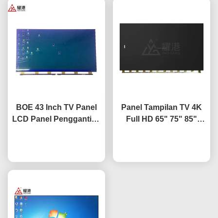
BOE 43 Inch TV Panel
Panel Tampilan TV 4K
LCD Panel Penggantian
Full HD 65" 75" 85"
TV Screen HV-430FHB-
HV650QUB-F9A LED
bicara sekarang
N10
bicara sekarang
Open Cell