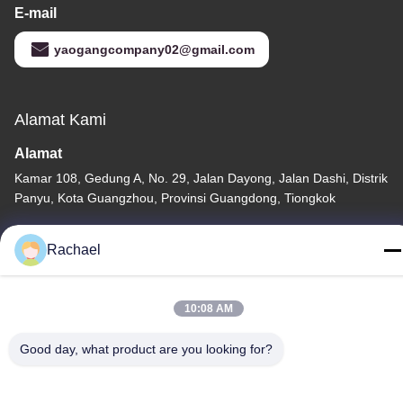
E-mail
yaogangcompany02@gmail.com
Alamat Kami
Alamat
Kamar 108, Gedung A, No. 29, Jalan Dayong, Jalan Dashi, Distrik
Panyu, Kota Guangzhou, Provinsi Guangdong, Tiongkok
Tel
Rachael
0086-15112103717
10:08 AM
Good day, what product are you looking for?
Kebijakan Privasi
|
Sitemap