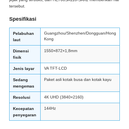
tersebut.
Spesifikasi
Guangzhou/Shenzhen/Dongguan/Hong
Pelabuhan
Kong
laut
1550×872×1,8mm
Dimensi
fisik
VA TFT-LCD
Jenis layar
Paket asli kotak busa dan kotak kayu
Sedang
mengemas
4K UHD (3840×2160)
Resolusi
144Hz
Kecepatan
penyegaran