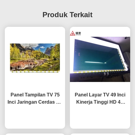
Produk Terkait
Panel Tampilan TV 75
Panel Layar TV 49 Inci
Inci Jaringan Cerdas TV
Kinerja Tinggi HD 4K
LCD Layar Fo BOE LG
LCD Display TV LED
Hisense Pengganti
bicara sekarang
Monitor DV490FHB-NV0
bicara sekarang
Layar