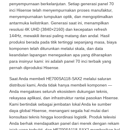
penyempurnaan berkelanjutan. Setiap generasi panel 70
inci Hisense telah menyempurnakan proses manufaktur,
menyempurnakan tumpukan optik, dan mengoptimalkan
antarmuka kelistrikan. Generasi saat ini, menampilkan
resolusi 4K UHD (3840×2160) dan kecepatan refresh
144Hz, mewakili iterasi paling matang dan andal. Hasil
produksi berada pada titik tertinggi sepanjang masa, biaya
komponen telah diturunkan melalui skala, dan data
keandalan lapangan menegaskan apa yang diharapkan
para insinyur kami: ini adalah panel 70 inci terbaik yang
pernah diproduksi Hisense.
Saat Anda membeli HE700SA118-SAX2 melalui saluran
distribusi kami, Anda tidak hanya membeli komponen —
Anda mengakses seluruh ekosistem dukungan teknis,
rekayasa aplikasi, dan infrastruktur rantai pasokan Hisense.
Kami bertindak sebagai jembatan lokal Anda ke sumber
daya global Hisense, menangani segala hal mulai dari
konsultasi teknis hingga koordinasi logistik. Produk televisi
Anda berhak mendapatkan panel dari merek dengan rekam
jejak yang terbukti, dan HE700SA118-SAX2 memberikan hal