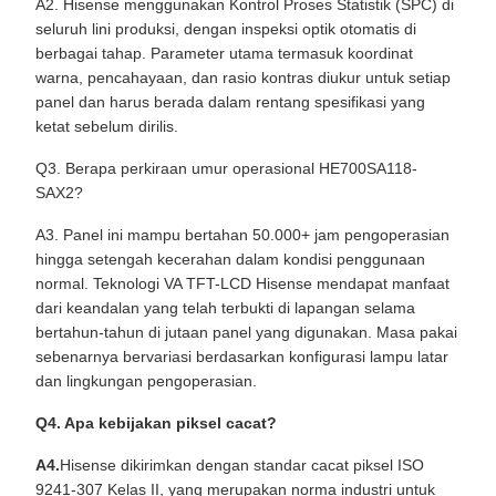
A2. Hisense menggunakan Kontrol Proses Statistik (SPC) di
seluruh lini produksi, dengan inspeksi optik otomatis di
berbagai tahap. Parameter utama termasuk koordinat
warna, pencahayaan, dan rasio kontras diukur untuk setiap
panel dan harus berada dalam rentang spesifikasi yang
ketat sebelum dirilis.
Q3. Berapa perkiraan umur operasional HE700SA118-
SAX2?
A3. Panel ini mampu bertahan 50.000+ jam pengoperasian
hingga setengah kecerahan dalam kondisi penggunaan
normal. Teknologi VA TFT-LCD Hisense mendapat manfaat
dari keandalan yang telah terbukti di lapangan selama
bertahun-tahun di jutaan panel yang digunakan. Masa pakai
sebenarnya bervariasi berdasarkan konfigurasi lampu latar
dan lingkungan pengoperasian.
Q4. Apa kebijakan piksel cacat?
A4.
Hisense dikirimkan dengan standar cacat piksel ISO
9241-307 Kelas II, yang merupakan norma industri untuk