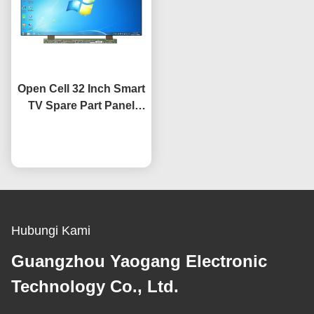
Open Cell 32 Inch Smart
TV Spare Part Panel
HV320WHB-F7E
Penggantian Layar
bicara sekarang
Layar LCD TV
Hubungi Kami
Guangzhou Yaogang Electronic
Technology Co., Ltd.