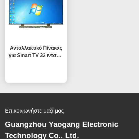
Ανταλλακτικό Πίνακας
για Smart TV 32 ιντσών
Άνοιγμα κελιού
HV320WHB-F7E
Συνομιλία τώρα
Αντικατάσταση οθόνης
οθόνη υγρού
κρυστάλλου TV
Επικοινωνήστε μαζί μας
Guangzhou Yaogang Electronic
Technology Co., Ltd.