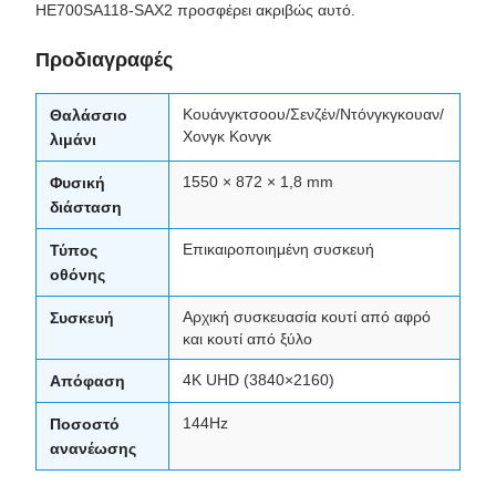
HE700SA118-SAX2 προσφέρει ακριβώς αυτό.
Προδιαγραφές
Κουάνγκτσοου/Σενζέν/Ντόνγκγκουαν/
Θαλάσσιο
Χονγκ Κονγκ
λιμάνι
1550 × 872 × 1,8 mm
Φυσική
διάσταση
Επικαιροποιημένη συσκευή
Τύπος
οθόνης
Αρχική συσκευασία κουτί από αφρό
Συσκευή
και κουτί από ξύλο
4K UHD (3840×2160)
Απόφαση
144Hz
Ποσοστό
ανανέωσης