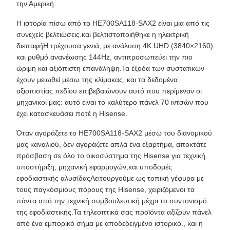
την Αμερική.
Η ιστορία πίσω από το HE700SA118-SAX2 είναι μια από τις
συνεχείς βελτιώσεις.και βελτιστοποιήθηκε η ηλεκτρική
διεπαφήΗ τρέχουσα γενιά, με ανάλυση 4K UHD (3840×2160)
και ρυθμό ανανέωσης 144Hz, αντιπροσωπεύει την πιο
ώριμη και αξιόπιστη επανάληψη.Τα έξοδα των συστατικών
έχουν μειωθεί μέσω της κλίμακας, και τα δεδομένα
αξιοπιστίας πεδίου επιβεβαιώνουν αυτό που περίμεναν οι
μηχανικοί μας: αυτό είναι το καλύτερο πάνελ 70 ιντσών που
έχει κατασκευάσει ποτέ η Hisense.
Όταν αγοράζετε το HE700SA118-SAX2 μέσω του διανομικού
μας καναλιού, δεν αγοράζετε απλά ένα εξαρτήμα, αποκτάτε
πρόσβαση σε όλο το οικοσύστημα της Hisense για τεχνική
υποστήριξη, μηχανική εφαρμογών,και υποδομές
εφοδιαστικής αλυσίδαςΛειτουργούμε ως τοπική γέφυρα με
τους παγκόσμιους πόρους της Hisense, χειριζόμενοι τα
πάντα από την τεχνική συμβουλευτική μέχρι το συντονισμό
της εφοδιαστικής.Τα τηλεοπτικά σας προϊόντα αξίζουν πάνελ
από ένα εμπορικό σήμα με αποδεδειγμένο ιστορικό., και η