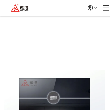
Λεπτομέρειες Για Τα Προϊόντα