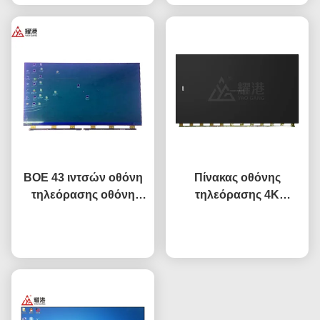
Hisense αντικατάσταση
LED οθόνη DV490FHB-
οθόνης
NV0
BOE 43 ιντσών οθόνη
Πίνακας οθόνης
τηλεόρασης οθόνη
τηλεόρασης 4K
υγρού κρυστάλλου
Γεμάτος HD 65" 75" 85"
οθόνη αντικατάστασης
Συνομιλία τώρα
HV650QUB-F9A LED
Συνομιλία τώρα
τηλεόρασης HV-
Άνοιγμα κελιού Πίνακας
430FHB-N10