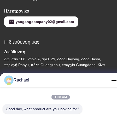
Ηλεκτρονικό
yaogangcompany02@gmail.com
Η διεύθυνσή μας
Διεύθυνση
Δωμάτιο 108, κτίριο Α, αριθ. 29, οδός Dayong, οδός Dashi,
περιοχή Panyu, πόλη Guangzhou, επαρχία Guangdong, Κίνα
Τηλεφώνημα
Rachael
0086-15112103717
1:08 AM
Good day, what product are you looking for?
Πολιτική απορρήτου
|
Sitemap