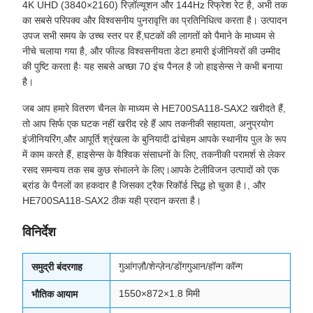
4K UHD (3840×2160) रिज़ॉल्यूशन और 144Hz रिफ्रेश रेट है, अभी तक
का सबसे परिपक्व और विश्वसनीय पुनरावृत्ति का प्रतिनिधित्व करता है। उत्पादन
उपज सभी समय के उच्च स्तर पर हैं,घटकों की लागतों को पैमाने के माध्यम से
नीचे चलाया गया है, और फील्ड विश्वसनीयता डेटा हमारी इंजीनियरों की उम्मीद
की पुष्टि करता हैः यह सबसे अच्छा 70 इंच पैनल है जो हाइसेन्स ने कभी बनाया
है।
जब आप हमारे वितरण चैनल के माध्यम से HE700SA118-SAX2 खरीदते हैं,
तो आप सिर्फ एक घटक नहीं खरीद रहे हैं आप तकनीकी सहायता, अनुप्रयोग
इंजीनियरिंग,और आपूर्ति श्रृंखला के बुनियादी ढांचेहम आपके स्थानीय पुल के रूप
में काम करते हैं, हाइसेन्स के वैश्विक संसाधनों के लिए, तकनीकी परामर्श से लेकर
रसद समन्वय तक सब कुछ संभालने के लिए।आपके टेलीविजन उत्पादों को एक
ब्रांड के पैनलों का हकदार है जिसका ट्रैक रिकॉर्ड सिद्ध हो चुका है।, और
HE700SA118-SAX2 ठीक यही प्रदान करता है।
विनिर्देश
गुआंगज़ौ/शेन्ज़ेन/डोंगगुआन/हॉन्ग कॉन्ग
समुद्री बंदरगाह
1550×872×1.8 मिमी
भौतिक आयाम