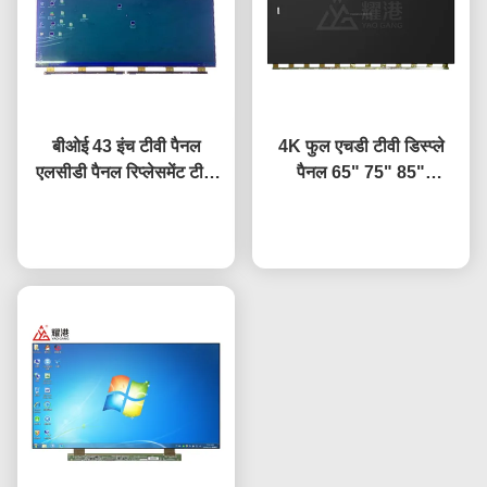
बीओई 43 इंच टीवी पैनल
4K फुल एचडी टीवी डिस्प्ले
एलसीडी पैनल रिप्लेसमेंट टीवी
पैनल 65" 75" 85"
स्क्रीन HV-430FHB-N10
HV650QUB-F9A एलईडी
अब बात करें
ओपन सेल पैनल
अब बात करें