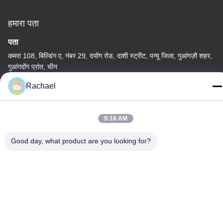
हमारा पता
पता
कमरा 108, बिल्डिंग ए, नंबर 29, दयोंग रोड, दाशी स्ट्रीट, पन्यू जिला, गुआंगज़ौ शहर,
गुआंगदोंग प्रांत, चीन
Rachael
टेलीफोन
0086-15112103717
9:18 AM
Good day, what product are you looking for?
गोपनीयता नीति
|
साइटमैप
चीन अच्छा गुणवत्ता टीवी प्रदर्शन पैनल आपूर्तिकर्ता. कॉपीराइट © -2026
Guangzhou Yaogang Electronic Technology Co., Ltd. . सब सभी
अधिकार सुरक्षित.