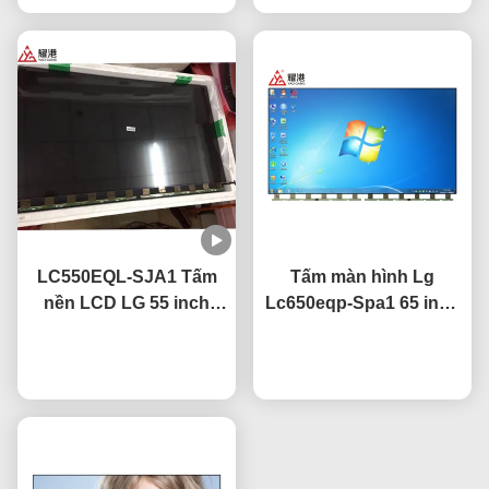
LC550EQL-SJA1 Tấm
Tấm màn hình Lg
nền LCD LG 55 inch
Lc650eqp-Spa1 65 inch
3840×2160 Độ phân giải
4k TV với lớp phủ
UHD Đã được chứng
nói chuyện ngay.
nói chuyện ngay.
chống chói
nhận CE