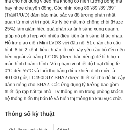
mà cho nội dung video mà không có hiện tượng bóng ma
hay nhòe chuyển động. Góc nhìn rộng 89°/89°/89°/89°
(Trái/R/U/D) đảm bảo màu sắc và độ tương phản nhất
quán từ mọi vị trí ngồi. Xử lý bề mặt mờ chống chói (Haze
25%) làm giảm hiệu quả phản xạ ánh sáng xung quanh,
giúp nó phù hợp với nhiều điều kiện ánh sáng khác nhau.
Hỗ trợ giao diện Mini LVDS với đầu nối 51 chân cho cấu
hình 8 bit 2 kênh tiêu chuẩn, ô mở này yêu cầu bộ đèn nền
bên ngoài và bảng T-CON (được bán riêng) để tích hợp
màn hình hoàn chỉnh. Với phạm vi nhiệt độ hoạt động từ
0°C đến 55°C và tuổi thọ bảng điều khiển định mức là
40.000 giờ, LC490DUY-SHA2 được thiết kế cho độ tin cậy
dành riêng cho SHA2. Các ứng dụng lý tưởng bao gồm
thiết lập rạp hát tại nhà, TV thông minh trong phòng khách,
hệ thống hiển thị bán lẻ và hiển thị thông tin khu vực chờ.
Thông số kỹ thuật
Kích thước màn hình
49 inch