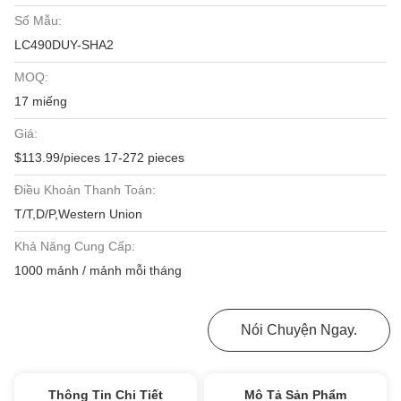
Số Mẫu:
LC490DUY-SHA2
MOQ:
17 miếng
Giá:
$113.99/pieces 17-272 pieces
Điều Khoản Thanh Toán:
T/T,D/P,Western Union
Khả Năng Cung Cấp:
1000 mảnh / mảnh mỗi tháng
Nhận Được Giá Tốt Nhất
Nói Chuyện Ngay.
Thông Tin Chi Tiết
Mô Tả Sản Phẩm