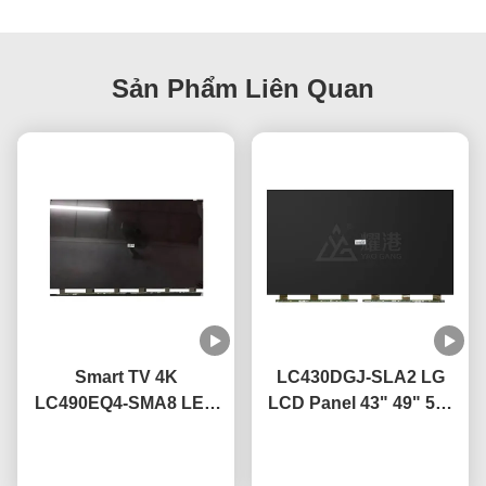
Sản Phẩm Liên Quan
Smart TV 4K
LC430DGJ-SLA2 LG
LC490EQ4-SMA8 LED
LCD Panel 43" 49" 55"
TV Display Panel 49
65" 75" 4K Smart TV
inch Cho LG Thay thế
nói chuyện ngay.
LCD Screen Led Glass
nói chuyện ngay.
TV màn hình bị hỏng
Panel