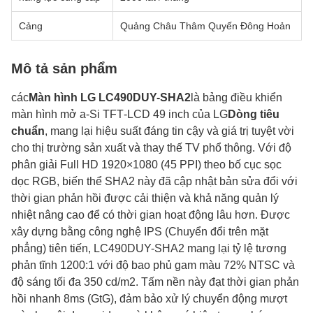
Cảng
Quảng Châu Thâm Quyến Đông Hoản
Mô tả sản phẩm
các
Màn hình LG LC490DUY-SHA2
là bảng điều khiển
màn hình mở a‑Si TFT‑LCD 49 inch của LG
Dòng tiêu
chuẩn
, mang lại hiệu suất đáng tin cậy và giá trị tuyệt vời
cho thị trường sản xuất và thay thế TV phổ thông. Với độ
phân giải Full HD 1920×1080 (45 PPI) theo bố cục sọc
dọc RGB, biến thể SHA2 này đã cập nhật bản sửa đổi với
thời gian phản hồi được cải thiện và khả năng quản lý
nhiệt nâng cao để có thời gian hoạt động lâu hơn. Được
xây dựng bằng công nghệ IPS (Chuyển đổi trên mặt
phẳng) tiên tiến, LC490DUY-SHA2 mang lại tỷ lệ tương
phản tĩnh 1200:1 với độ bao phủ gam màu 72% NTSC và
độ sáng tối đa 350 cd/m2. Tấm nền này đạt thời gian phản
hồi nhanh 8ms (GtG), đảm bảo xử lý chuyển động mượt