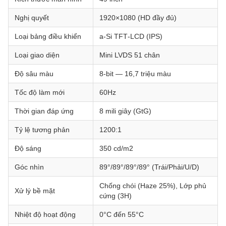
Nghị quyết
1920×1080 (HD đầy đủ)
Loại bảng điều khiển
a‑Si TFT‑LCD (IPS)
Loại giao diện
Mini LVDS 51 chân
Độ sâu màu
8-bit — 16,7 triệu màu
Tốc độ làm mới
60Hz
Thời gian đáp ứng
8 mili giây (GtG)
Tỷ lệ tương phản
1200:1
Độ sáng
350 cd/m2
Góc nhìn
89°/89°/89°/89° (Trái/Phải/U/D)
Chống chói (Haze 25%), Lớp phủ
Xử lý bề mặt
cứng (3H)
Nhiệt độ hoạt động
0°C đến 55°C