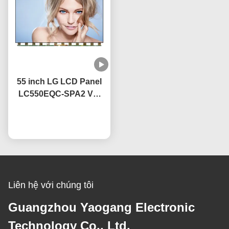
55 inch LG LCD Panel
LC550EQC-SPA2 Với
Công nghệ IPS OEM
60Hz Refresh Rate
nói chuyện ngay.
Liên hệ với chúng tôi
Guangzhou Yaogang Electronic
Technology Co., Ltd.