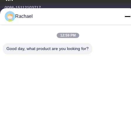
0086-15112103717
Rachael
12:59 PM
นโยบายความเป็นส่วนตัว
|
แผนผังเว็บไซต์
Good day, what product are you looking for?
จีน ดี คุณภาพ แผงหน้าจอทีวี ผู้จัดจําหน่าย.ลิขสิทธิ์ -2026
Guangzhou Yaogang Electronic Technology Co., Ltd. ทั้งหมด สิทธิ
พิเศษ