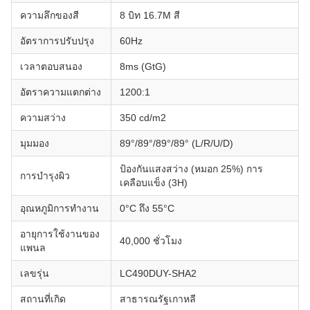
ความลึกของสี
8 บิท 16.7M สี
อัตราการปรับปรุง
60Hz
เวลาตอบสนอง
8ms (GtG)
อัตราความแตกต่าง
1200:1
ความสว่าง
350 cd/m2
มุมมอง
89°/89°/89°/89° (L/R/U/D)
ป้องกันแสงสว่าง (หมอก 25%) การ
การบํารุงผิว
เคลือบแข็ง (3H)
อุณหภูมิการทํางาน
0°C ถึง 55°C
อายุการใช้งานของ
40,000 ชั่วโมง
แพนล
เลขรุ่น
LC490DUY-SHA2
สถานที่เกิด
สาธารณรัฐเกาหลี