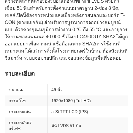
สว่างที่หลากหลายรองรับอินเตอร์เฟซ Mini LVDS ด้วยตัว
เชื่อม 51 พินสําหรับการตั้งค่าแบบมาตรฐาน 2-ช่อง 8 บิต,
เซลล์เปิดนี้ต้องการหน่วยแสงเบื้องหลังภายนอกและบอร์ด T-
CON (ขายแยกกัน) สําหรับการบูรณาการจออย่างสมบูรณ์
แบบ ด้วยช่วงอุณหภูมิการทํางาน 0 °C ถึง 55 °C และอายุการ
ใช้งานของแพนเนล 40,000 ชั่วโมง LC490DUY-SHA2 ได้ถูก
ออกแบบมาเพื่อความน่าเชื่อถือเฉพาะ SHA2การใช้งานที่
เหมาะสม ได้แก่ การตั้งตั้งโรงภาพยนตร์ในบ้าน, ห้องนั่งเล่นที
วีสมาร์ท ระบบจอขายปลีก และจอแสดงข้อมูลพื้นที่รอคอย
รายละเอียด
ขนาดจอ
49 นิ้ว
การแก้ไข
1920×1080 (Full HD)
ประเภทแผ่น
a-Si TFT-LCD (IPS)
ประเภทอินเต
มินิ LVDS 51 ปิน
อร์เฟซ