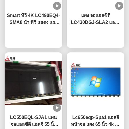
Smart ทีวี 4K LC490EQ4-
แผง จอแอลซีดี
SMA8 นำ ทีวี แสดง แผง
LC430DGJ-SLA2 แอลจี
49 นิ้ว สําหรับ แอลจี
ขนาด 43" 49" 55" 65"
เปลี่ยนทีวีจอหัก
พูดคุยกันตอนนี้
75" 4K Smart ทีวี หน้าจอ
พูดคุยกันตอนนี้
จอแอลซีดี แผงกระจก นำ
LC550EQL-SJA1 แผน
Lc650eqp-Spa1 แอลจี
จอแอลซีดี แอลจี 55 นิ้ว
หน้าจอ แผง 65 นิ้ว 4k ทีวี