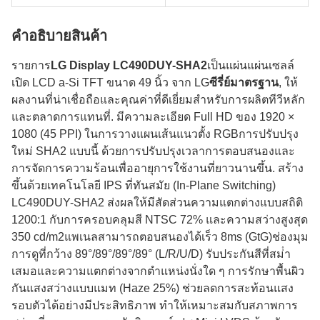
คําอธิบายสินค้า
รายการ
LG Display LC490DUY-SHA2
เป็นแผ่นแผ่นเซลล์
เปิด LCD a-Si TFT ขนาด 49 นิ้ว จาก LG
ซีรี่ย์มาตรฐาน
, ให้
ผลงานที่น่าเชื่อถือและคุณค่าที่ดีเยี่ยมสําหรับการผลิตทีวีหลัก
และตลาดการแทนที่. มีความละเอียด Full HD ของ 1920 ×
1080 (45 PPI) ในการวางแผนเส้นแนวตั้ง RGBการปรับปรุง
ใหม่ SHA2 แบบนี้ ด้วยการปรับปรุงเวลาการตอบสนองและ
การจัดการความร้อนเพื่ออายุการใช้งานที่ยาวนานขึ้น. สร้าง
ขึ้นด้วยเทคโนโลยี IPS ที่ทันสมัย (In-Plane Switching)
LC490DUY-SHA2 ส่งผลให้มีสัดส่วนความแตกต่างแบบสถิติ
1200:1 กับการครอบคลุมสี NTSC 72% และความสว่างสูงสุด
350 cd/m2แพเนลสามารถตอบสนองได้เร็ว 8ms (GtG)ช่องมุม
การดูที่กว้าง 89°/89°/89°/89° (L/R/U/D) รับประกันสีที่สม่ํา
เสมอและความแตกต่างจากตําแหน่งนั่งใด ๆ การรักษาพื้นผิว
กันแสงสว่างแบบแมท (Haze 25%) ช่วยลดการสะท้อนแสง
รอบตัวได้อย่างมีประสิทธิภาพ ทําให้เหมาะสมกับสภาพการ