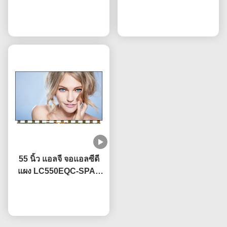
3840×2160 ความละเอียด
หน้าจอ พร้อมเคลือบ
พูดคุยกันตอนนี้
ยูเอชดี
พูดคุยกันตอนนี้
กันแสงสว่าง
55 นิ้ว แอลจี จอแอลซีดี
แผง LC550EQC-SPA2
ด้วยเทคโนโลยี IPS
พูดคุยกันตอนนี้