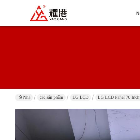
N
Nhà
các sản phẩm
LG LCD
LG LCD Panel 70 Inc