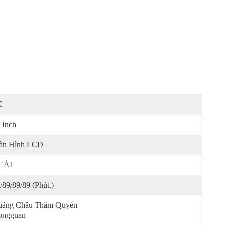
E
 Inch
àn Hình LCD
CÁI
/89/89/89 (phút.)
ảng Châu Thâm Quyến 
ongguan