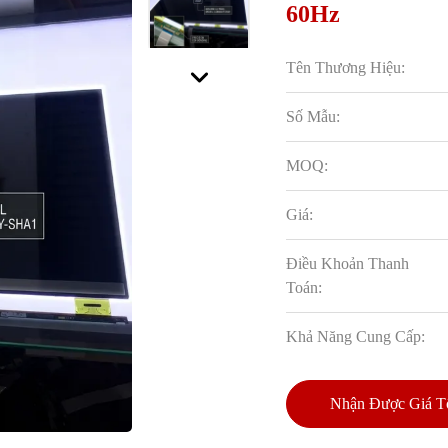
60Hz
Tên Thương Hiệu:
Số Mẫu:
MOQ:
Giá:
Điều Khoản Thanh
Toán:
Khả Năng Cung Cấp:
Nhận Được Giá T