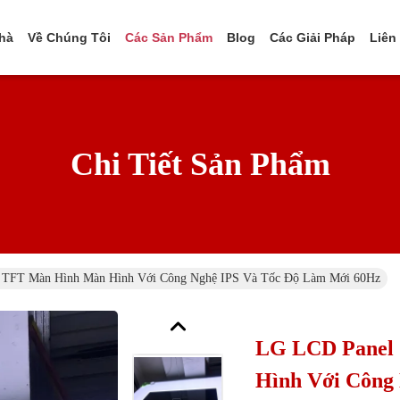
hà
Về Chúng Tôi
Các Sản Phẩm
Blog
Các Giải Pháp
Liên
Chi Tiết Sản Phẩm
h TFT Màn Hình Màn Hình Với Công Nghệ IPS Và Tốc Độ Làm Mới 60Hz
LG LCD Panel 
Hình Với Công