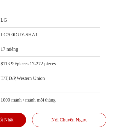
LG
LC700DUY-SHA1
17 miếng
$113.99/pieces 17-272 pieces
T/T,D/P,Western Union
1000 mảnh / mảnh mỗi tháng
ốt Nhất
Nói Chuyện Ngay.