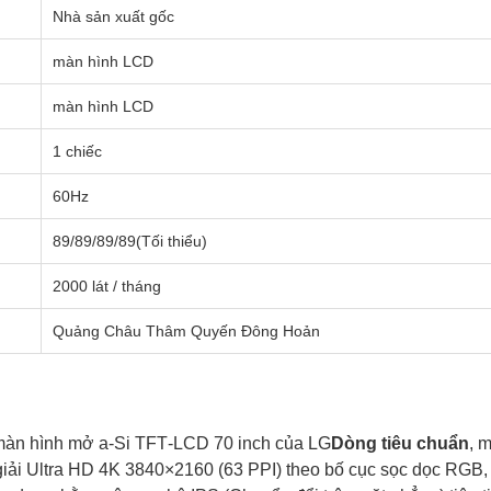
Nhà sản xuất gốc
màn hình LCD
màn hình LCD
1 chiếc
60Hz
89/89/89/89(Tối thiểu)
2000 lát / tháng
Quảng Châu Thâm Quyến Đông Hoản
 màn hình mở a‑Si TFT‑LCD 70 inch của LG
Dòng tiêu chuẩn
, m
giải Ultra HD 4K 3840×2160 (63 PPI) theo bố cục sọc dọc RGB, 