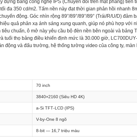
xây dựng bằng công nghệ IPS (Chuyển đổi trên mặt phẳng) tiên
i đa 350 cd/m2. Tấm nền này đạt thời gian phản hồi nhanh 8
uyển động. Góc nhìn rộng 89°/89°/89°/89° (Trái/R/U/D) đảm bả
hiệu quả phản xạ ánh sáng xung quanh, giúp nó phù hợp với nh
nh tiêu chuẩn, ô mở này yêu cầu bộ đèn nền bên ngoài và bảng
và tuổi thọ bảng điều khiển định mức là 30.000 giờ, LC700DUY
động và đấu trường, hệ thống tường video của công ty, màn h
70 inch
3840×2160 (Siêu HD 4K)
a‑Si TFT‑LCD (IPS)
V-by-One 8 ngõ
8-bit — 16,7 triệu màu