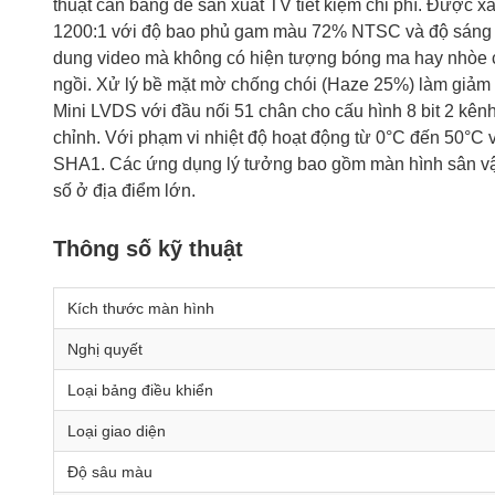
thuật cân bằng để sản xuất TV tiết kiệm chi phí. Được 
1200:1 với độ bao phủ gam màu 72% NTSC và độ sáng tố
dung video mà không có hiện tượng bóng ma hay nhòe ch
ngồi. Xử lý bề mặt mờ chống chói (Haze 25%) làm giảm 
Mini LVDS với đầu nối 51 chân cho cấu hình 8 bit 2 kê
chỉnh. Với phạm vi nhiệt độ hoạt động từ 0°C đến 50°C 
SHA1. Các ứng dụng lý tưởng bao gồm màn hình sân vận 
số ở địa điểm lớn.
Thông số kỹ thuật
Kích thước màn hình
Nghị quyết
Loại bảng điều khiển
Loại giao diện
Độ sâu màu