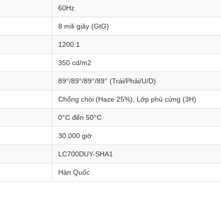
60Hz
8 mili giây (GtG)
1200:1
350 cd/m2
89°/89°/89°/89° (Trái/Phải/U/D)
Chống chói (Haze 25%), Lớp phủ cứng (3H)
0°C đến 50°C
30.000 giờ
LC700DUY-SHA1
Hàn Quốc