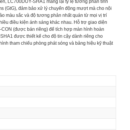
 tiến, LC700DUY-SHA1 mang lại tỷ lệ tương phản tĩnh
ms (GtG), đảm bảo xử lý chuyển động mượt mà cho nội
o màu sắc và độ tương phản nhất quán từ mọi vị trí
iều điều kiện ánh sáng khác nhau. Hỗ trợ giao diện
 T-CON (được bán riêng) để tích hợp màn hình hoàn
-SHA1 được thiết kế cho độ tin cậy dành riêng cho
ình tham chiếu phòng phát sóng và bảng hiệu kỹ thuật