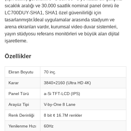
sıcaklık aralığı ve 30.000 saatlik nominal panel ömrü ile
LC700DUY-SHA1, SHA1 özel güvenilirliği için
tasarlanmıştır.İdeal uygulamalar arasında stadyum ve
arena ekranları vardır, kurumsal video duvar sistemleri,
yayın stüdyosu referans monitörleri ve büyük alan dijital
işaretleme.
Özellikler
Ekran Boyutu
70 inç.
Karar
3840×2160 (Ultra HD 4K)
Panel Türü
a-Si TFT-LCD (IPS)
Arayüz Tipi
V-by-One 8 Lane
Renk Derinliği
8 bit ¢ 16.7M renkler
Yenilenme Hızı
60Hz