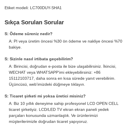
Etiket modeli: LC700DUY-SHA1
Sıkça Sorulan Sorular
S: Ödeme süreniz nedir?
A: PI veya üretim öncesi %30 ön ödeme ve nakliye öncesi %70
bakiye.
S: Sizinle nasıl irtibata geçebilirim?
A: Birincisi, doğrudan e-posta ile bize ulaşabilirsiniz. İkincisi,
WECHAT veya WHATSAPP'imi ekleyebilirsiniz: +86
15112103717, daha sonra en kısa sürede yanıt verebilirim.
Üçüncüsü, web'imizdeki düğmeye tıklayın.
S: Ticaret şirketi mi yoksa üretici misiniz?
A: Biz 10 yıllık deneyime sahip profesyonel LCD OPEN CELL
ticaret şirketiyiz. LCD/LED TV ekran ekran paneli yedek
parçaları konusunda uzmanlaştık. Ve ürünlerimizi
müşterilerimizle doğrudan ticaret yapıyoruz.