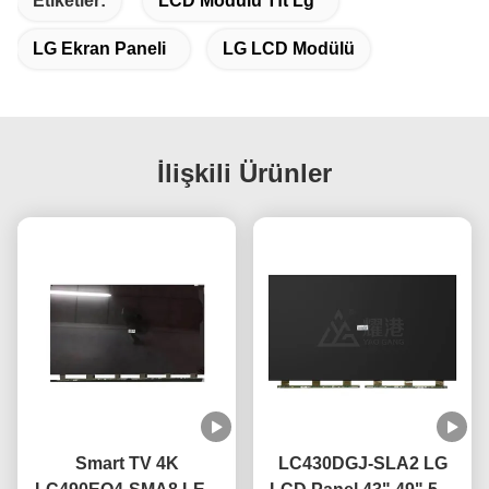
Etiketler:
LCD Modülü Tft Lg
LG Ekran Paneli
LG LCD Modülü
İlişkili Ürünler
Smart TV 4K
LC430DGJ-SLA2 LG