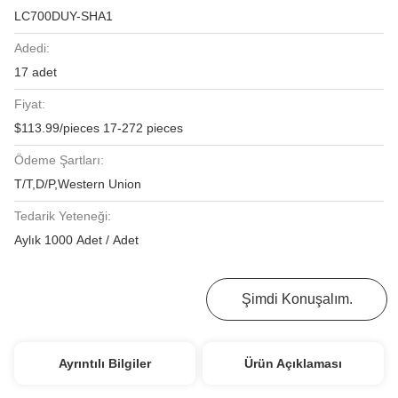
LC700DUY-SHA1
Adedi:
17 adet
Fiyat:
$113.99/pieces 17-272 pieces
Ödeme Şartları:
T/T,D/P,Western Union
Tedarik Yeteneği:
Aylık 1000 Adet / Adet
En İyi Fiyatı Alın
Şimdi Konuşalım.
Ayrıntılı Bilgiler
Ürün Açıklaması