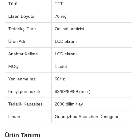
Türü
TFT
Ekran Boyutu
70 inç.
Tedarikçi Türü
Orijinal üreticisi
Ürün Adı
LCD ekranı
Anahtar Kelime
LCD ekranı
MOQ
1 adet
Yenilenme hızı
60Hz
En iyi perspektifi
89/89/89/89 (min.)
Tedarik Kapasitesi
2000 dilim / ay
Liman
Guangzhou Shenzhen Dongguan
Ürün Tanımı