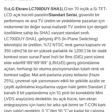
Bu
LG Ekranı LC700DUY-SHA1
LG'nin 70 inçlik a-Si TFT-
LCD açık hücreli panelini
Standart Serisi
, güvenilir bir
performans ve ana TV üretim ve yedekleme pazarları için
mükemmel bir değer sunar.maliyetli TV üretimi için dengeli
özelliklere sahip bu SHA1 varyant standart sınıfı.
LC700DUY-SHA1, gelişmiş IPS (In-Plane Switching)
teknolojisi ile üretilen, %72 NTSC renk gamut kapsamı ve
350 cd/m2'lik bir en yüksek parlaklık ile 1200:1'lik bir statik
kontrast oranı sunar.Panel hızlı bir 8ms (GtG) yanıt süresi
elde eder89°/89°/89°/89° (L/R/U/D) geniş görüntüleme
açıları, herhangi bir oturma pozisyonundan tutarlı renk ve
kontrast sağlar. Mat anti-parlama yüzey tedavisi (Haze
25%), çevresel ışık yansımasını etkili bir şekilde azaltır ve
çeşitli aydınlatma koşullarına uygun hale getirir.Standart 2
kanallı 8 bit yapılandırma için 51 pinli bir konektörle Mini
LVDS arayüzünü destekler, bu açık hücre, tam ekran
entegrasyonu için harici bir arka ışık birimi ve T-CON kartı
(ayrı satılır) gerektirir. 0 °C'den 50 °C'ye kadar bir çalışma