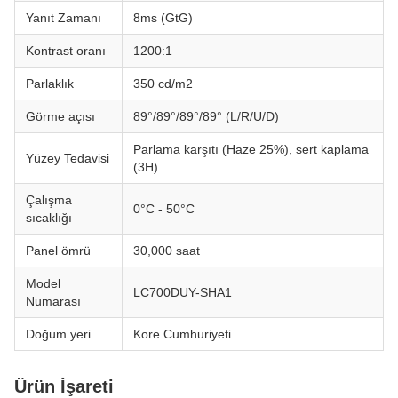
Yanıt Zamanı
8ms (GtG)
Kontrast oranı
1200:1
Parlaklık
350 cd/m2
Görme açısı
89°/89°/89°/89° (L/R/U/D)
Parlama karşıtı (Haze 25%), sert kaplama
Yüzey Tedavisi
(3H)
Çalışma
0°C - 50°C
sıcaklığı
Panel ömrü
30,000 saat
Model
LC700DUY-SHA1
Numarası
Doğum yeri
Kore Cumhuriyeti
Ürün İşareti