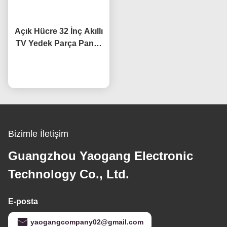
Açık Hücre 32 İnç Akıllı
TV Yedek Parça Paneli
HV320WHB-F7E Ekran
Şimdi konuşalım.
Değişimi LCD TV
Ekranları
Bizimle İletişim
Guangzhou Yaogang Electronic
Technology Co., Ltd.
E-posta
yaogangcompany02@gmail.com