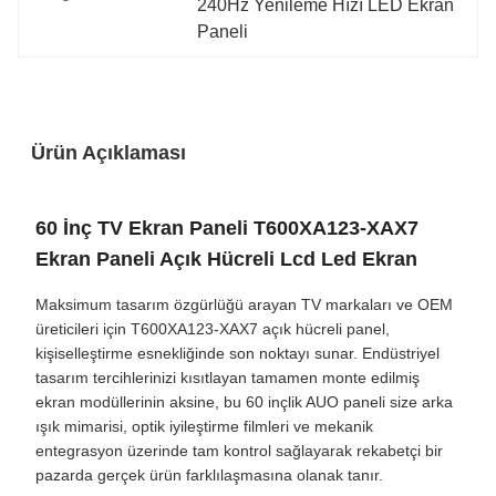
240Hz Yenileme Hızı LED Ekran 
Paneli
Ürün Açıklaması
60 İnç TV Ekran Paneli T600XA123-XAX7
Ekran Paneli Açık Hücreli Lcd Led Ekran
Maksimum tasarım özgürlüğü arayan TV markaları ve OEM
üreticileri için T600XA123-XAX7 açık hücreli panel,
kişiselleştirme esnekliğinde son noktayı sunar. Endüstriyel
tasarım tercihlerinizi kısıtlayan tamamen monte edilmiş
ekran modüllerinin aksine, bu 60 inçlik AUO paneli size arka
ışık mimarisi, optik iyileştirme filmleri ve mekanik
entegrasyon üzerinde tam kontrol sağlayarak rekabetçi bir
pazarda gerçek ürün farklılaşmasına olanak tanır.