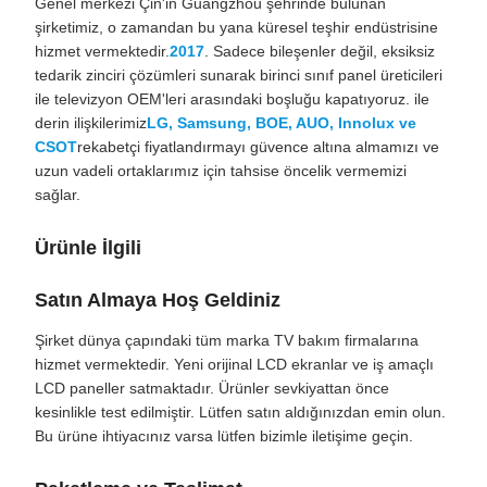
Genel merkezi Çin'in Guangzhou şehrinde bulunan
şirketimiz, o zamandan bu yana küresel teşhir endüstrisine
hizmet vermektedir.
2017
. Sadece bileşenler değil, eksiksiz
tedarik zinciri çözümleri sunarak birinci sınıf panel üreticileri
ile televizyon OEM'leri arasındaki boşluğu kapatıyoruz. ile
derin ilişkilerimiz
LG, Samsung, BOE, AUO, Innolux ve
CSOT
rekabetçi fiyatlandırmayı güvence altına almamızı ve
uzun vadeli ortaklarımız için tahsise öncelik vermemizi
sağlar.
Ürünle İlgili
Satın Almaya Hoş Geldiniz
Şirket dünya çapındaki tüm marka TV bakım firmalarına
hizmet vermektedir. Yeni orijinal LCD ekranlar ve iş amaçlı
LCD paneller satmaktadır. Ürünler sevkiyattan önce
kesinlikle test edilmiştir. Lütfen satın aldığınızdan emin olun.
Bu ürüne ihtiyacınız varsa lütfen bizimle iletişime geçin.