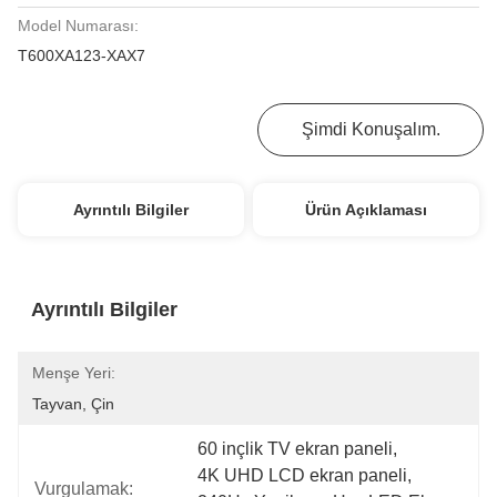
Model Numarası:
T600XA123-XAX7
En İyi Fiyatı Alın
Şimdi Konuşalım.
Ayrıntılı Bilgiler
Ürün Açıklaması
Ayrıntılı Bilgiler
Menşe Yeri:
Tayvan, Çin
60 inçlik TV ekran paneli
, 
4K UHD LCD ekran paneli
, 
Vurgulamak: