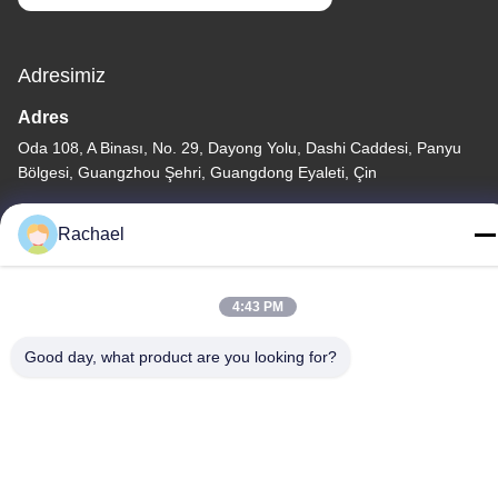
Adresimiz
Adres
Oda 108, A Binası, No. 29, Dayong Yolu, Dashi Caddesi, Panyu
Bölgesi, Guangzhou Şehri, Guangdong Eyaleti, Çin
Televizyon
Rachael
0086-15112103717
4:43 PM
Good day, what product are you looking for?
Gizlilik Politikası
|
Site Haritası
Çin iyi. Kalite TV ekran paneli Tedarikçi. Telif hakkı © -2026
Guangzhou Yaogang Electronic Technology Co., Ltd. Hepsi.
Haklar korunmuş.