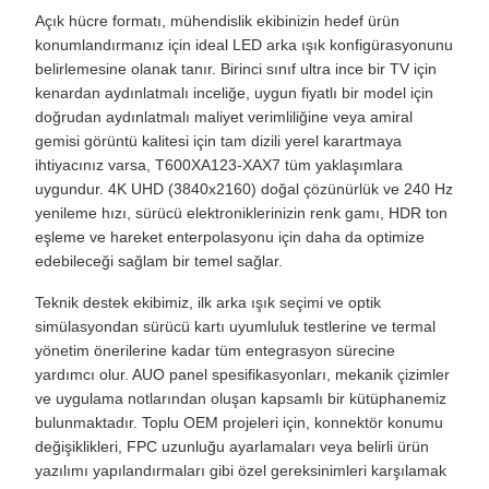
Açık hücre formatı, mühendislik ekibinizin hedef ürün
konumlandırmanız için ideal LED arka ışık konfigürasyonunu
belirlemesine olanak tanır. Birinci sınıf ultra ince bir TV için
kenardan aydınlatmalı inceliğe, uygun fiyatlı bir model için
doğrudan aydınlatmalı maliyet verimliliğine veya amiral
gemisi görüntü kalitesi için tam dizili yerel karartmaya
ihtiyacınız varsa, T600XA123-XAX7 tüm yaklaşımlara
uygundur. 4K UHD (3840x2160) doğal çözünürlük ve 240 Hz
yenileme hızı, sürücü elektroniklerinizin renk gamı, HDR ton
eşleme ve hareket enterpolasyonu için daha da optimize
edebileceği sağlam bir temel sağlar.
Teknik destek ekibimiz, ilk arka ışık seçimi ve optik
simülasyondan sürücü kartı uyumluluk testlerine ve termal
yönetim önerilerine kadar tüm entegrasyon sürecine
yardımcı olur. AUO panel spesifikasyonları, mekanik çizimler
ve uygulama notlarından oluşan kapsamlı bir kütüphanemiz
bulunmaktadır. Toplu OEM projeleri için, konnektör konumu
değişiklikleri, FPC uzunluğu ayarlamaları veya belirli ürün
yazılımı yapılandırmaları gibi özel gereksinimleri karşılamak