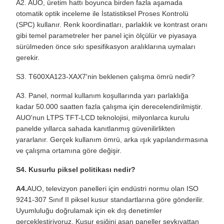
A2. AUO, üretim hattı boyunca birden fazla aşamada
otomatik optik inceleme ile İstatistiksel Proses Kontrolü
(SPC) kullanır. Renk koordinatları, parlaklık ve kontrast oranı
gibi temel parametreler her panel için ölçülür ve piyasaya
sürülmeden önce sıkı spesifikasyon aralıklarına uymaları
gerekir.
S3. T600XA123-XAX7'nin beklenen çalışma ömrü nedir?
A3. Panel, normal kullanım koşullarında yarı parlaklığa
kadar 50.000 saatten fazla çalışma için derecelendirilmiştir.
AUO'nun LTPS TFT-LCD teknolojisi, milyonlarca kurulu
panelde yıllarca sahada kanıtlanmış güvenilirlikten
yararlanır. Gerçek kullanım ömrü, arka ışık yapılandırmasına
ve çalışma ortamına göre değişir.
S4. Kusurlu piksel politikası nedir?
A4.
AUO, televizyon panelleri için endüstri normu olan ISO
9241-307 Sınıf II piksel kusur standartlarına göre gönderilir.
Uyumluluğu doğrulamak için ek dış denetimler
gerçekleştiriyoruz. Kusur eşiğini aşan paneller sevkıyattan