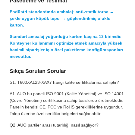
Paketleme ve Teslimat
Endüstri standardında ambalaj: anti-statik torba →
şekle uygun köpük tepsi → güçlendirilmiş oluklu
karton.
Standart ambalaj yoğunluğu karton başına 13 birimdir.
Konteyner kullanımını optimize etmek amacıyla yüksek
hacimli siparişler için özel paketleme konfigürasyonları
mevcuttur.
Sıkça Sorulan Sorular
S1. T600XA123-XAX7 hangi kalite sertifikalarına sahiptir?
A1. AUO bu paneli ISO 9001 (Kalite Yönetimi) ve ISO 14001
(Çevre Yönetimi) sertifikasına sahip tesislerde üretmektedir.
Panelin kendisi CE, FCC ve RoHS gerekliliklerine uygundur.
Talep üzerine özel sertifika belgeleri sağlanabilir.
Q2. AUO partiler arası tutarlılığı nasıl sağlıyor?