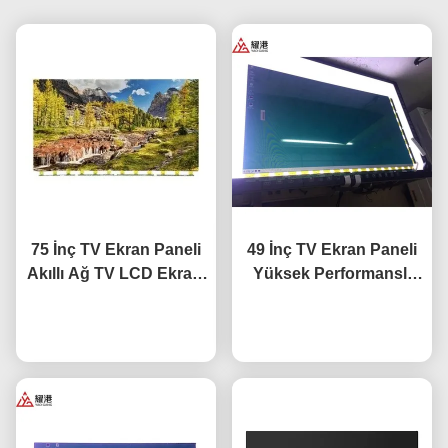
75 İnç TV Ekran Paneli
49 İnç TV Ekran Paneli
Akıllı Ağ TV LCD Ekranı
Yüksek Performanslı
BOE LG Hisense Ekran
HD 4K LCD Ekran TV
Şimdi konuşalım.
Değişimi İçin
Şimdi konuşalım.
LED Monitör
DV490FHB-NV0