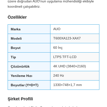
üzere doğrudan AUO'nun uygulama mühendisliği ekibiyle
koordineli çalışabiliriz.
Özellikler
AUO
Marka
T600XA123-XAX7
Modeli
60 İnç
Boyut
LTPS TFT-LCD
Tip
4K UHD (3840×2160)
Çözünürlük
240 Hz
Yenileme Hızı
1330×748×1,7 mm
Boyutlar (Y×D×T)
Şirket Profili