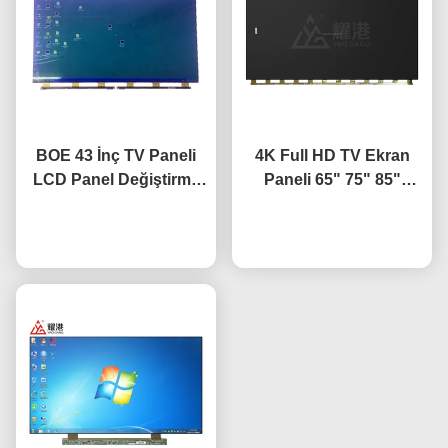
BOE 43 İnç TV Paneli
4K Full HD TV Ekran
LCD Panel Değiştirme
Paneli 65" 75" 85"
TV Ekranı HV-430FHB-
HV650QUB-F9A LED
Şimdi konuşalım.
N10
Açık Hücre Paneli
Şimdi konuşalım.