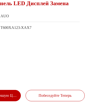
нель LED Дисплей Замена
AUO
Т600ХА123-ХАХ7
учшую Цену
Побеседуйте Теперь