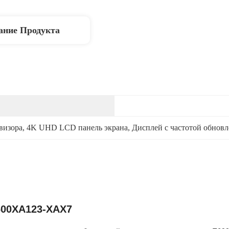
ание Продукта
визора
, 
4K UHD LCD панель экрана
, 
Дисплей с частотой обновл
600XA123-XAX7