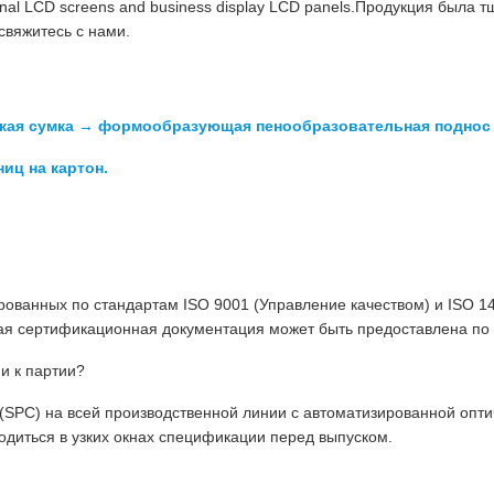
riginal LCD screens and business display LCD panels.Продукция был
 свяжитесь с нами.
ская сумка → формообразующая пенообразовательная поднос 
иц на картон.
ированных по стандартам ISO 9001 (Управление качеством) и ISO 
ая сертификационная документация может быть предоставлена по 
и к партии?
 (SPC) на всей производственной линии с автоматизированной опт
одиться в узких окнах спецификации перед выпуском.