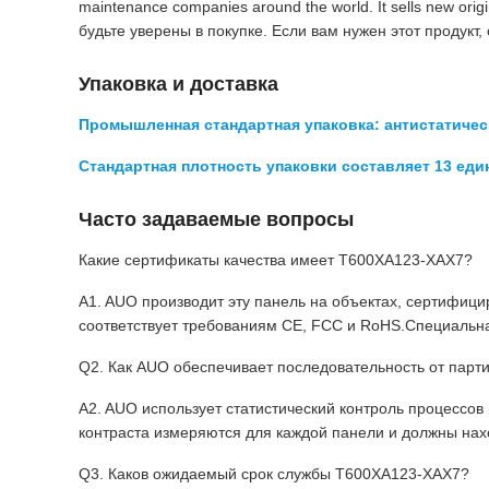
maintenance companies around the world. It sells new o
будьте уверены в покупке. Если вам нужен этот продукт,
Упаковка и доставка
Промышленная стандартная упаковка: антистатиче
Стандартная плотность упаковки составляет 13 един
Часто задаваемые вопросы
Какие сертификаты качества имеет T600XA123-XAX7?
A1. AUO производит эту панель на объектах, сертифиц
соответствует требованиям CE, FCC и RoHS.Специальн
Q2. Как AUO обеспечивает последовательность от парти
A2. AUO использует статистический контроль процессов
контраста измеряются для каждой панели и должны нах
Q3. Каков ожидаемый срок службы T600XA123-XAX7?