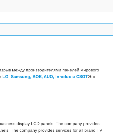
зрыв между производителями панелей мирового
к.
LG, Samsung, BOE, AUO, Innolux и CSOT
Это
 business display LCD panels. The company provides
anels. The company provides services for all brand TV