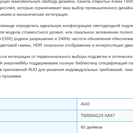
ущих максимальную свободу дизайна, панель открытых ячеек T60
 дисплея, которые ограничивают ваш выбор промышленного дизайн
ьмами,и механическая интеграция .
команде определить идеальную конфигурацию светодиодной подсв
ля модели стоимостного уровня, или локальное затемнение полног
2160) родное разрешение и 240Hz частота обновления обеспечив
 цветовой гаммы, HDR тональное отображение и интерполяция дви
ссе интеграции.от первоначального выбора подсветки и оптическ
ой энергиейМы поддерживаем полную библиотеку спецификаций п
 приложений AUO для решения индивидуальных требований, таки
и прошивки.
AUO
T600XA123-XAX7
60 дюймов