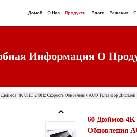
Домой
О Нас
Продукты
Блоги
Решения
С
обная Информация О Прод
 Дюймов 4K UHD 240Hz Скорость Обновления AUO Телевизор Дисплей 
60 Дюймов 4K
Обновления A