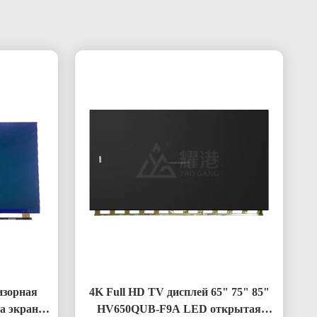
изорная
4K Full HD TV дисплей 65" 75" 85"
а экрана
HV650QUB-F9A LED открытая