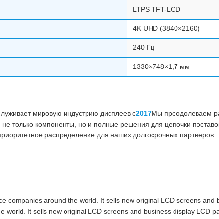
LTPS TFT-LCD
4K UHD (3840×2160)
240 Гц
1330×748×1,7 мм
бслуживает мировую индустрию дисплеев с
2017
Мы преодолеваем ра
 не только компоненты, но и полные решения для цепочки поставо
приоритетное распределение для наших долгосрочных партнеров.
ce companies around the world. It sells new original LCD screens and
e world. It sells new original LCD screens and business display LCD p