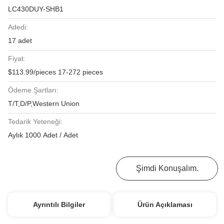
LC430DUY-SHB1
Adedi:
17 adet
Fiyat:
$113.99/pieces 17-272 pieces
Ödeme Şartları:
T/T,D/P,Western Union
Tedarik Yeteneği:
Aylık 1000 Adet / Adet
En İyi Fiyatı Alın
Şimdi Konuşalım.
Ayrıntılı Bilgiler
Ürün Açıklaması