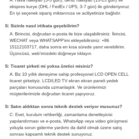
A: Hava nakliyatı (3-5 gün), deniz nakliyatı (15-25 gün) ve
ekspres kurye (DHL / FedEx / UPS, 3-7 gün) ile gönderiyoruz.
En iyi seçenek sipariş miktarınıza ve aciliyetinize bağlıdır.
S: Sizinle nasıl irtibata geçebilirim?
A: Birincisi, doğrudan e-posta ile bize ulaşabilirsiniz. İkincisi,
WECHAT veya WHATSAPP'imi ekleyebilirsiniz: +86
15112103717, daha sonra en kısa sürede yanıt verebilirim.
Üçüncüsü, web'imizdeki düğmeye tıklayın.
S: Ticaret şirketi mi yoksa üretici misiniz?
A: Biz 10 yıllık deneyime sahip profesyonel LCD OPEN CELL
ticaret şirketiyiz. LCD/LED TV ekran ekran paneli yedek
parçaları konusunda uzmanlaştık. Ve ürünlerimizi
müşterilerimizle doğrudan ticaret yapıyoruz.
S: Satın aldıktan sonra teknik destek veriyor musunuz?
C: Evet, kurulum rehberliği, zamanlama denetleyicisi
yapılandırması ve e-posta, WhatsApp veya video görüşmesi
yoluyla sorun giderme yardımı da dahil olmak üzere satış
sonrası kapsamlı teknik destek sunuyoruz.