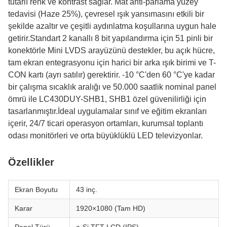
tutarlı renk ve kontrast sağlar. Mat anti-parlama yüzey
tedavisi (Haze 25%), çevresel ışık yansımasını etkili bir
şekilde azaltır ve çeşitli aydınlatma koşullarına uygun hale
getirir.Standart 2 kanallı 8 bit yapılandırma için 51 pinli bir
konektörle Mini LVDS arayüzünü destekler, bu açık hücre,
tam ekran entegrasyonu için harici bir arka ışık birimi ve T-
CON kartı (ayrı satılır) gerektirir. -10 °C'den 60 °C'ye kadar
bir çalışma sıcaklık aralığı ve 50.000 saatlik nominal panel
ömrü ile LC430DUY-SHB1, SHB1 özel güvenilirliği için
tasarlanmıştır.İdeal uygulamalar sınıf ve eğitim ekranları
içerir, 24/7 ticari operasyon ortamları, kurumsal toplantı
odası monitörleri ve orta büyüklüklü LED televizyonlar.
Özellikler
Ekran Boyutu
43 inç.
Karar
1920×1080 (Tam HD)