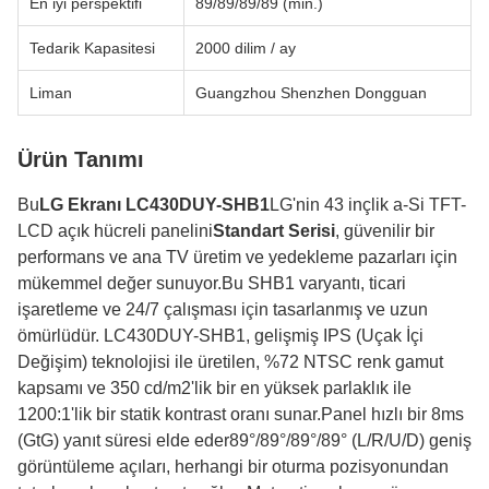
En iyi perspektifi
89/89/89/89 (min.)
Tedarik Kapasitesi
2000 dilim / ay
Liman
Guangzhou Shenzhen Dongguan
Ürün Tanımı
Bu
LG Ekranı LC430DUY-SHB1
LG'nin 43 inçlik a-Si TFT-
LCD açık hücreli panelini
Standart Serisi
, güvenilir bir
performans ve ana TV üretim ve yedekleme pazarları için
mükemmel değer sunuyor.Bu SHB1 varyantı, ticari
işaretleme ve 24/7 çalışması için tasarlanmış ve uzun
ömürlüdür. LC430DUY-SHB1, gelişmiş IPS (Uçak İçi
Değişim) teknolojisi ile üretilen, %72 NTSC renk gamut
kapsamı ve 350 cd/m2'lik bir en yüksek parlaklık ile
1200:1'lik bir statik kontrast oranı sunar.Panel hızlı bir 8ms
(GtG) yanıt süresi elde eder89°/89°/89°/89° (L/R/U/D) geniş
görüntüleme açıları, herhangi bir oturma pozisyonundan