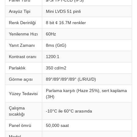
Panel Türü
a-Si TFT-LCD (IPS)
Arayüz Tipi
Mini LVDS 51 pinli
Renk Derinliği
8 bit ¢ 16.7M renkler
Yenilenme Hızı
60Hz
Yanıt Zamanı
8ms (GtG)
Kontrast oranı
1200:1
Parlaklık
350 cd/m2
Görme açısı
89°/89°/89°/89° (L/R/U/D)
Parlama karşıtı (Haze 25%), sert kaplama
Yüzey Tedavisi
(3H)
Çalışma
-10°C ile 60°C arasında
sıcaklığı
Panel ömrü
50,000 saat
Model