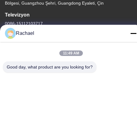
Bölgesi, Guangzhou Şehri, Guangdong Eyaleti, Çin
Televizyon
0086-15112103717
Rachael
11:49 AM
Gizlilik Politikası
|
Site Haritası
Good day, what product are you looking for?
Çin iyi. Kalite TV ekran paneli Tedarikçi. Telif hakkı © -2026
Guangzhou Yaogang Electronic Technology Co., Ltd. Hepsi.
Haklar korunmuş.