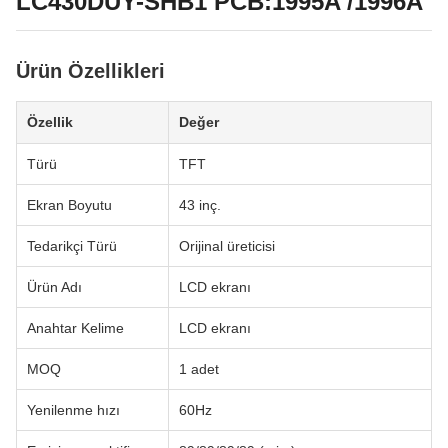
LC430DUY-SHB1 PCB:1995A /1996A
Ürün Özellikleri
Özellik
Değer
Türü
TFT
Ekran Boyutu
43 inç.
Tedarikçi Türü
Orijinal üreticisi
Ürün Adı
LCD ekranı
Anahtar Kelime
LCD ekranı
MOQ
1 adet
Yenilenme hızı
60Hz