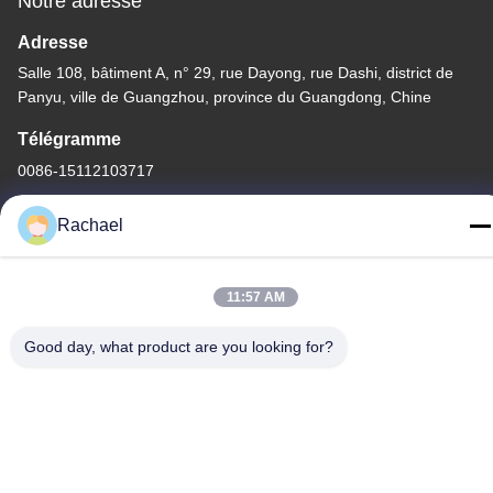
Notre adresse
Adresse
Salle 108, bâtiment A, n° 29, rue Dayong, rue Dashi, district de
Panyu, ville de Guangzhou, province du Guangdong, Chine
Télégramme
0086-15112103717
Rachael
11:57 AM
Politique de confidentialité
|
Plan du site
Good day, what product are you looking for?
La Chine est bonne. Qualité Panneau d'affichage TV Le
fournisseur. -2026 Guangzhou Yaogang Electronic Technology
Co., Ltd. Tout. Les droits sont réservés.