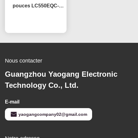
pouces LC550EQC-
SPA2 avec technologie
Causez Maintenant
IPS OEM, taux de
rafraîchissement de 60
Hz
Nous contacter
Guangzhou Yaogang Electronic
Technology Co., Ltd.
E-mail
yaogangcompany02@gmail.com