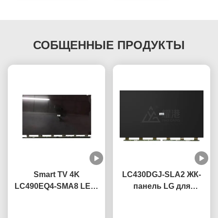
СОБЩЕННЫЕ ПРОДУКТЫ
Smart TV 4K
LC430DGJ-SLA2 ЖК-
LC490EQ4-SMA8 LED-
панель LG для
панель для
телевизоров 43", 49",
Побеседуйте теперь
телевизора 49
55", 65", 75" 4K Smart
Побеседуйте теперь