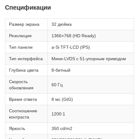
Спецификации
Размер экрана
32 дюйма
Резолюция
1366×768 (HD Ready)
Тип панели
a-Si TFT-LCD (IPS)
Тип интерфейса
Мини-LVDS с 51-упорным приводом
Глубина цвета
8-битный
Скорость
60 Гц
обновления
Время ответа
8 мс (GtG)
Соотношение
1200:1
контраста
Яркость
350 cd/m2