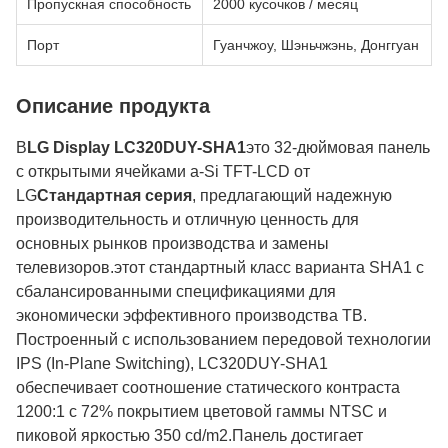
Пропускная способность
2000 кусочков / месяц
Порт
Гуанчжоу, Шэньчжэнь, Донггуан
Описание продукта
В
LG Display LC320DUY-SHA1
это 32-дюймовая панель
с открытыми ячейками a-Si TFT-LCD от
LG
Стандартная серия
, предлагающий надежную
производительность и отличную ценность для
основных рынков производства и замены
телевизоров.этот стандартный класс варианта SHA1 с
сбалансированными спецификациями для
экономически эффективного производства ТВ.
Построенный с использованием передовой технологии
IPS (In-Plane Switching), LC320DUY-SHA1
обеспечивает соотношение статического контраста
1200:1 с 72% покрытием цветовой гаммы NTSC и
пиковой яркостью 350 cd/m2.Панель достигает