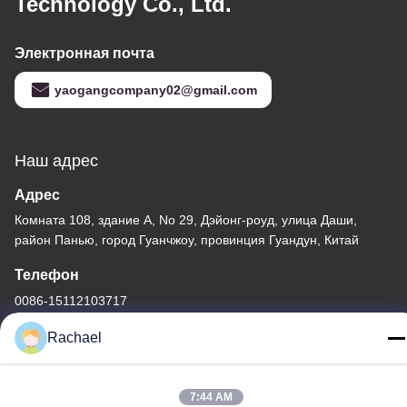
Technology Co., Ltd.
Электронная почта
yaogangcompany02@gmail.com
Наш адрес
Адрес
Комната 108, здание А, No 29, Дэйонг-роуд, улица Даши,
район Панью, город Гуанчжоу, провинция Гуандун, Китай
Телефон
0086-15112103717
Rachael
7:44 AM