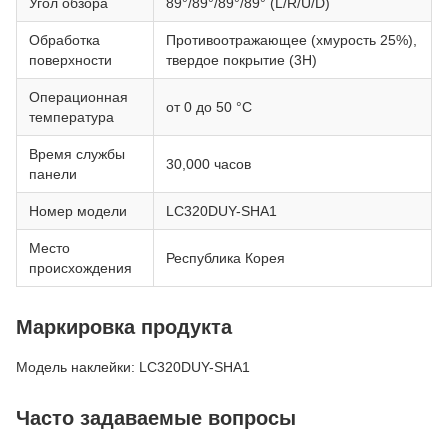
Угол обзора
89°/89°/89°/89° (L/R/U/D)
Обработка
Противоотражающее (хмурость 25%),
поверхности
твердое покрытие (3H)
Операционная
от 0 до 50 °C
температура
Время службы
30,000 часов
панели
Номер модели
LC320DUY-SHA1
Место
Республика Корея
происхождения
Маркировка продукта
Модель наклейки: LC320DUY-SHA1
Часто задаваемые вопросы