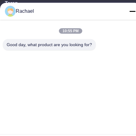
Teren
Rachael
0086-15112103717
10:55 PM
Good day, what product are you looking for?
Polityka prywatności
|
Sitemap
Chiny dobre. Jakość Panel wyświetlania telewizji Sprzedawca.
-2026 Guangzhou Yaogang Electronic Technology Co., Ltd.
Wszystkie. Prawa zastrzeżone.