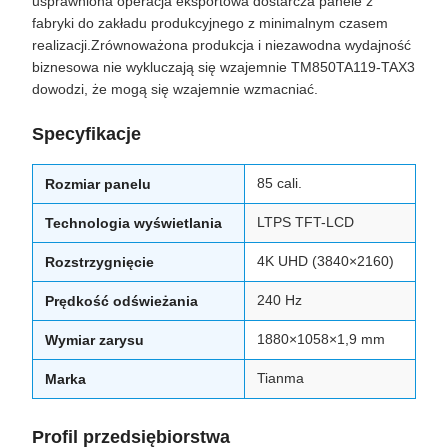
usprawniona operacja eksportowa dostarcza panele z
fabryki do zakładu produkcyjnego z minimalnym czasem
realizacji.Zrównoważona produkcja i niezawodna wydajność
biznesowa nie wykluczają się wzajemnie TM850TA119-TAX3
dowodzi, że mogą się wzajemnie wzmacniać.
Specyfikacje
85 cali.
Rozmiar panelu
LTPS TFT-LCD
Technologia wyświetlania
4K UHD (3840×2160)
Rozstrzygnięcie
240 Hz
Prędkość odświeżania
1880×1058×1,9 mm
Wymiar zarysu
Tianma
Marka
Profil przedsiębiorstwa