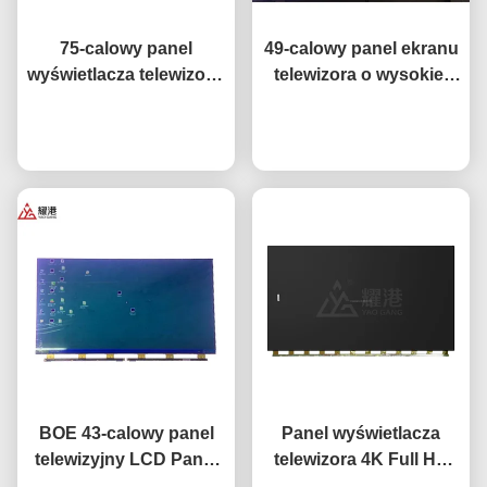
75-calowy panel
49-calowy panel ekranu
wyświetlacza telewizora,
telewizora o wysokiej
inteligentny telewizor
wydajności HD 4K LCD
sieciowy, ekran LCD do
Rozmawiaj teraz.
Display TV LED Monitor
Rozmawiaj teraz.
telewizora, zamiennik
DV490FHB-NV0
ekranu BOE LG Hisense
BOE 43-calowy panel
Panel wyświetlacza
telewizyjny LCD Panel
telewizora 4K Full HD
zamiennik ekranu
65" 75" 85" HV650QUB-