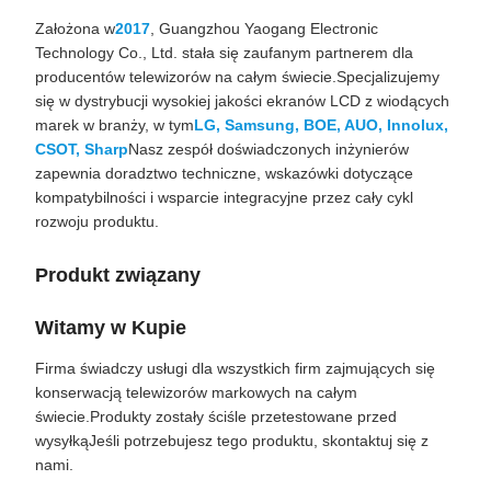
Założona w
2017
, Guangzhou Yaogang Electronic
Technology Co., Ltd. stała się zaufanym partnerem dla
producentów telewizorów na całym świecie.Specjalizujemy
się w dystrybucji wysokiej jakości ekranów LCD z wiodących
marek w branży, w tym
LG, Samsung, BOE, AUO, Innolux,
CSOT, Sharp
Nasz zespół doświadczonych inżynierów
zapewnia doradztwo techniczne, wskazówki dotyczące
kompatybilności i wsparcie integracyjne przez cały cykl
rozwoju produktu.
Produkt związany
Witamy w Kupie
Firma świadczy usługi dla wszystkich firm zajmujących się
konserwacją telewizorów markowych na całym
świecie.Produkty zostały ściśle przetestowane przed
wysyłkąJeśli potrzebujesz tego produktu, skontaktuj się z
nami.