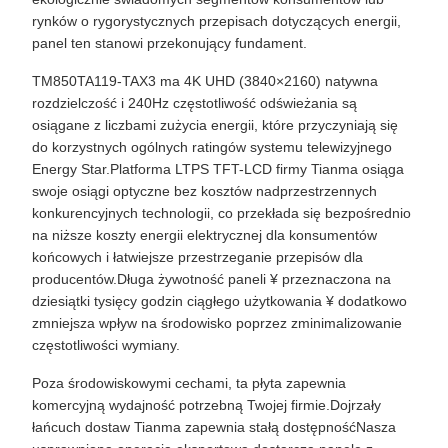
rynków o rygorystycznych przepisach dotyczących energii,
panel ten stanowi przekonujący fundament.
TM850TA119-TAX3 ma 4K UHD (3840×2160) natywna
rozdzielczość i 240Hz częstotliwość odświeżania są
osiągane z liczbami zużycia energii, które przyczyniają się
do korzystnych ogólnych ratingów systemu telewizyjnego
Energy Star.Platforma LTPS TFT-LCD firmy Tianma osiąga
swoje osiągi optyczne bez kosztów nadprzestrzennych
konkurencyjnych technologii, co przekłada się bezpośrednio
na niższe koszty energii elektrycznej dla konsumentów
końcowych i łatwiejsze przestrzeganie przepisów dla
producentów.Długa żywotność paneli ¥ przeznaczona na
dziesiątki tysięcy godzin ciągłego użytkowania ¥ dodatkowo
zmniejsza wpływ na środowisko poprzez zminimalizowanie
częstotliwości wymiany.
Poza środowiskowymi cechami, ta płyta zapewnia
komercyjną wydajność potrzebną Twojej firmie.Dojrzały
łańcuch dostaw Tianma zapewnia stałą dostępnośćNasza