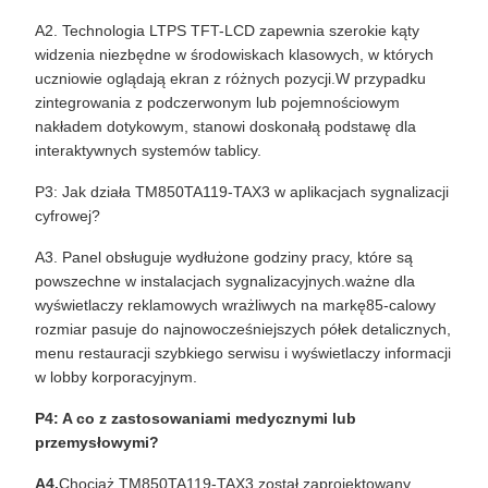
A2. Technologia LTPS TFT-LCD zapewnia szerokie kąty
widzenia niezbędne w środowiskach klasowych, w których
uczniowie oglądają ekran z różnych pozycji.W przypadku
zintegrowania z podczerwonym lub pojemnościowym
nakładem dotykowym, stanowi doskonałą podstawę dla
interaktywnych systemów tablicy.
P3: Jak działa TM850TA119-TAX3 w aplikacjach sygnalizacji
cyfrowej?
A3. Panel obsługuje wydłużone godziny pracy, które są
powszechne w instalacjach sygnalizacyjnych.ważne dla
wyświetlaczy reklamowych wrażliwych na markę85-calowy
rozmiar pasuje do najnowocześniejszych półek detalicznych,
menu restauracji szybkiego serwisu i wyświetlaczy informacji
w lobby korporacyjnym.
P4: A co z zastosowaniami medycznymi lub
przemysłowymi?
A4.
Chociaż TM850TA119-TAX3 został zaprojektowany