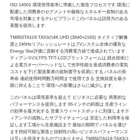
ISO 14001 環境管理基準に準拠した製造プロセスです.環境に
配慮した消費者のセグメントや厳格なエネルギー規制のある
市場を対象とするテレビブランドこのパネルは説得力のある
基盤を提供します.
TM850TA119-TAX3の4K UHD (3840×2160) ネイティブ解像
度と240Hzリフレッシュレートは,TVシステム全体の優良な
Energy Star評価に貢献する消費電力値で達成されています.
ティアンマのLTPS TFT-LCDプラットフォームは,競合技術に
よる電力オーバーヘッドなしで光学性能を達成消費者の電気
コストを下げ,製造業者の規制遵守を容易にする.パネルの長
寿命 連続使用時間数万時間まで使用できる 交換頻度を最小
限に抑えることで 環境への影響はさらに減少します.
このパネルは環境基準を超えて ビジネスに必要な 商業的な
パフォーマンスを提供します 85インチの斜面は 生産ライン
の効率を最大化する 音量スウィートスポットに到達しますテ
ィアンマの成熟したサプライチェーンは 安定した利用率を保
証します工場から生産施設まで 最短の期間で パネルを運び
ます持続可能な製造と信頼性の高いビジネスパフォーマンス
は互いを排斥するものではありません TM850TA119-TAX3は,