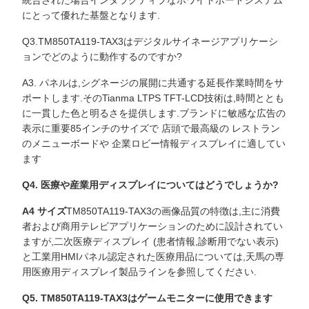
統合された場合インタラクティブなホワイトボードシステム
にとって優れた基盤となります.
Q3.TM850TA119-TAX3はデジタルサイネージアプリケーシ
ョンでどのように動作するのですか?
A3. パネルは,シグネージの展開に共通する延長作業時間をサ
ポートします.そのTianma LTPS TFT-LCD技術は,時間ととも
に一貫した色と明るさを提供します.ブランドに敏感な広告の
表示に重要85インチのサイズで 店頭で最高級の レストラン
のメニューボードや 企業ロビー情報ディスプレイに適してい
ます
Q4. 医療や産業用ディスプレイについてはどうでしょうか?
A4 サイズ
TM850TA119-TAX3の画像品質の特徴は,主に消費
者および商用テレビアプリケーションのために設計されてい
ますが,二次医療ディスプレイ (患者情報,診断用でない表示)
と工業用HMIパネル認定された医療用品については,天馬の専
用医療用ディスプレイ製品ラインを参照してください.
Q5. TM850TA119-TAX3はゲームモニターに使用できます