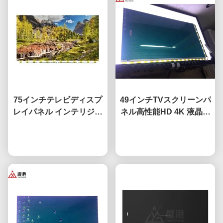
75インチテレビディスプ
49インチTVスクリーンパ
レイパネル インテリジェ
ネル高性能HD 4K 液晶デ
ントネットワークテレビ
ィスプレイTV 導かれた
液晶スクリーン Fo BOE
今雑談しなさい
モニター DV490FHB-
今雑談しなさい
LGハイセンスのスクリー
NV0
ン交換