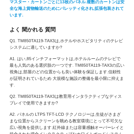
マスター・カートンごとに13枚のパネル.複数のカートンは安
全な海上貨物輸送のためにパレッティ化され,拡張包装されて
います.
よく 聞かれる 質問
Q1. TM850TA119-TAX3は,ホテルやホスピタリティのテレビ
システムに適していますか?
A1. はい,85インチフォーマットは,ホテルルームのテレビで
最も人気のある選択肢の一つです. TM850TA119-TAX3の広い
視角は,部屋のどの位置からも良い体験を保証します.信頼性
が証明されているため 大規模な施設の整備を最小限に抑えま
す.
Q2. TM850TA119-TAX3は教育用インタラクティブなディス
プレイで使用できますか?
A2. パネルの LTPS TFT-LCD テクノロジーは,生徒がさまざ
まな位置からスクリーンを眺める教室環境にとって不可欠な
広い視角を提供します.紅外線または容量感触オーバーレイと