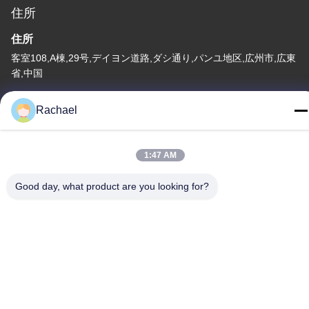
住所
住所
客室108,A棟,29号,デイヨン道路,ダシ通り,パンユ地区,広州市,広東
省,中国
テレ
Rachael
0086-15112103717
1:47 AM
Good day, what product are you looking for?
プライバシーポリシー
|
地図
中国 良い 品質 テレビディスプレイパネル サプライヤー。
Copyright© -2026 Guangzhou Yaogang Electronic Technology
Co., Ltd. すべて 権利は保護されています.