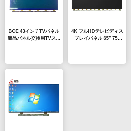
BOE 43インチTVパネル
4K フルHDテレビディス
液晶パネル交換用TVスク
プレイパネル 65" 75"
リーン HV-430FHB-N10
85" HV650QUB-F9A 導
今雑談しなさい
かれたオープンセルパネ
今雑談しなさい
ル