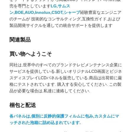
売を専門としています
LG,サムス
ン,BOE,AUO,Innolux,CSOT,シャープ
経験豊富なエンジニア
のチームが 技術的なコンサルティング,互換性ガイド,および
製品開発サイクルを通しての統合サポートを提供します
関連製品
買い物へようこそ
同社は,世界中のすべてのブランドテレビメンテナンス企業に
サービスを提供している.新しいオリジナルLCD画面とビジネ
スディスプレイLCDパネルを販売している.商品は出荷前に厳
格にテストされています. 購入する安心してください. この製
品が必要な場合は,私達に連絡してください.
梱包と配送
各パネルは,個別に反静的保護フィルムに包み,カスタムにマ
ッチされた泡箱に詰め込まれています.