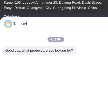
Kamer 108, gebouw A, nummer 29, Dayong Road, Dashi Street,
Panyu District, Guangzhou City, Guangdong Provincie, China
Telefoon
Rachael
0086-15112103717
6:19 PM
Good day, what product are you looking for?
Privacybeleid
|
Sitemap
China Goed Kwaliteit TV-displaypaneel Auteursrecht © -2026
Guangzhou Yaogang Electronic Technology Co., Ltd. Allemaal.
Alle rechten voorbehouden.