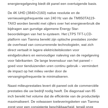
energieregelgeving biedt dit panel een overtuigende basis.
De 4K UHD (3840×2160) native resolutie en de
vernieuwingsfrequentie van 240 Hz van de TM850TA119-
TAX3 worden bereikt met cijfers over het energieverbruik die
bijdragen aan gunstige algemene Energy Star-
beoordelingen van het tv-systeem. Het LTPS TFT-LCD-
platform van Tianma bereikt zijn optische prestaties zonder
de overhead van concurrerende technologieën, wat zich
direct vertaalt in lagere elektriciteitskosten voor
eindgebruikers en eenvoudiger naleving van de regelgeving
voor fabrikanten. De lange levensduur van het paneel –
goed voor tienduizenden uren continu gebruik – vermindert
de impact op het milieu verder door de
vervangingsfrequentie te minimaliseren.
Naast milieuprestaties levert dit paneel ook de commerciële
prestaties die uw bedrijf nodig heeft. De diagonaal van 85
inch bereikt het volume dat de efficiëntie van de productielijn
maximaliseert. De volwassen toeleveringsketen van Tianma
zorgt voor een consistente beschikbaarheid, terwijl onze