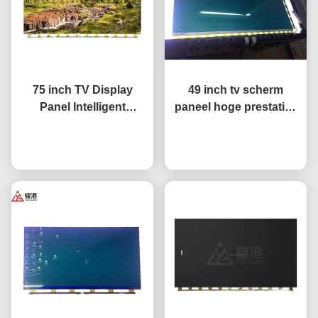
75 inch TV Display
49 inch tv scherm
Panel Intelligent
paneel hoge prestaties
Network TV LCD Screen
HD 4K LCD display tv
Fo BOE LG Hisense
Praatje Nu
LED monitor
Praatje Nu
Scherm vervanging
DV490FHB-NV0