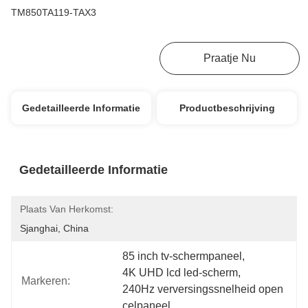
TM850TA119-TAX3
Krijg Beste Prijs
Praatje Nu
Gedetailleerde Informatie
Productbeschrijving
Gedetailleerde Informatie
Plaats Van Herkomst:
Sjanghai, China
85 inch tv-schermpaneel
, 
4K UHD lcd led-scherm
, 
Markeren:
240Hz verversingssnelheid open 
celpaneel