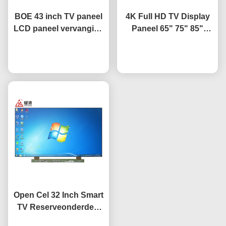
BOE 43 inch TV paneel
4K Full HD TV Display
LCD paneel vervanging
Paneel 65" 75" 85"
TV scherm HV-430FHB-
HV650QUB-F9A LED
Praatje Nu
N10
Open Cel Paneel
Praatje Nu
Open Cel 32 Inch Smart
TV Reserveonderdeel
Paneel HV320WHB-F7E