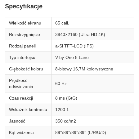
Specyfikacje
Wielkość ekranu
65 cali.
Rozstrzygnięcie
3840×2160 (Ultra HD 4K)
Rodzaj paneli
a-Si TFT-LCD (IPS)
Typ interfejsu
V-by-One 8 Lane
Głębokość koloru
8-bitowy 16,7M kolorystyczne
Prędkość
60 Hz
odświeżania
Czas reakcji
8 ms (GtG)
Wskaźnik kontrastu
1200:1
Jasność
350 cd/m2
Kąt widzenia
89°/89°/89°/89° (L/R/U/D)