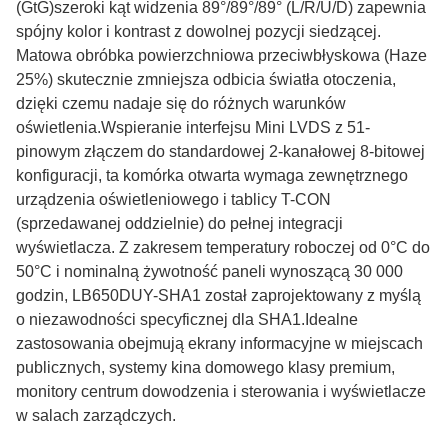
(GtG)szeroki kąt widzenia 89°/89°/89° (L/R/U/D) zapewnia
spójny kolor i kontrast z dowolnej pozycji siedzącej.
Matowa obróbka powierzchniowa przeciwbłyskowa (Haze
25%) skutecznie zmniejsza odbicia światła otoczenia,
dzięki czemu nadaje się do różnych warunków
oświetlenia.Wspieranie interfejsu Mini LVDS z 51-
pinowym złączem do standardowej 2-kanałowej 8-bitowej
konfiguracji, ta komórka otwarta wymaga zewnętrznego
urządzenia oświetleniowego i tablicy T-CON
(sprzedawanej oddzielnie) do pełnej integracji
wyświetlacza. Z zakresem temperatury roboczej od 0°C do
50°C i nominalną żywotność paneli wynoszącą 30 000
godzin, LB650DUY-SHA1 został zaprojektowany z myślą
o niezawodności specyficznej dla SHA1.Idealne
zastosowania obejmują ekrany informacyjne w miejscach
publicznych, systemy kina domowego klasy premium,
monitory centrum dowodzenia i sterowania i wyświetlacze
w salach zarządczych.