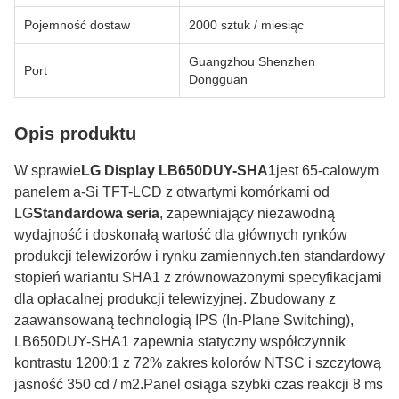
Pojemność dostaw
2000 sztuk / miesiąc
Guangzhou Shenzhen
Port
Dongguan
Opis produktu
W sprawie
LG Display LB650DUY-SHA1
jest 65-calowym
panelem a-Si TFT-LCD z otwartymi komórkami od
LG
Standardowa seria
, zapewniający niezawodną
wydajność i doskonałą wartość dla głównych rynków
produkcji telewizorów i rynku zamiennych.ten standardowy
stopień wariantu SHA1 z zrównoważonymi specyfikacjami
dla opłacalnej produkcji telewizyjnej. Zbudowany z
zaawansowaną technologią IPS (In-Plane Switching),
LB650DUY-SHA1 zapewnia statyczny współczynnik
kontrastu 1200:1 z 72% zakres kolorów NTSC i szczytową
jasność 350 cd / m2.Panel osiąga szybki czas reakcji 8 ms