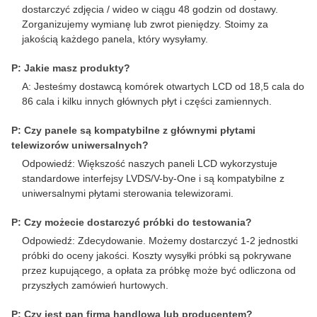
dostarczyć zdjęcia / wideo w ciągu 48 godzin od dostawy.
Zorganizujemy wymianę lub zwrot pieniędzy. Stoimy za
jakością każdego panela, który wysyłamy.
P: Jakie masz produkty?
A: Jesteśmy dostawcą komórek otwartych LCD od 18,5 cala do
86 cala i kilku innych głównych płyt i części zamiennych.
P: Czy panele są kompatybilne z głównymi płytami
telewizorów uniwersalnych?
Odpowiedź: Większość naszych paneli LCD wykorzystuje
standardowe interfejsy LVDS/V-by-One i są kompatybilne z
uniwersalnymi płytami sterowania telewizorami.
P: Czy możecie dostarczyć próbki do testowania?
Odpowiedź: Zdecydowanie. Możemy dostarczyć 1-2 jednostki
próbki do oceny jakości. Koszty wysyłki próbki są pokrywane
przez kupującego, a opłata za próbkę może być odliczona od
przyszłych zamówień hurtowych.
P: Czy jest pan firmą handlową lub producentem?