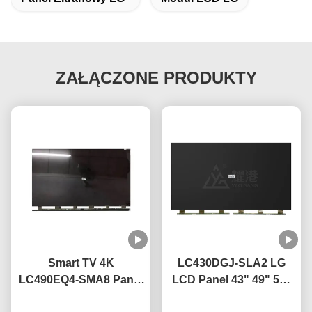
ZAŁĄCZONE PRODUKTY
Smart TV 4K
LC430DGJ-SLA2 LG
LC490EQ4-SMA8 Panel
LCD Panel 43" 49" 55"
wyświetlacza LED TV 49
65" 75" 4K Smart TV