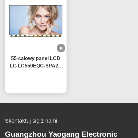
55-calowy panel LCD
LG LC550EQC-SPA2 z
technologią IPS OEM,
Rozmawiaj teraz.
częstotliwość
odświeżania 60 Hz
Skontaktuj się z nami
Guangzhou Yaogang Electronic