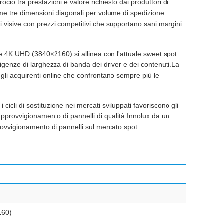
cio tra prestazioni e valore richiesto dai produttori di
rime tre dimensioni diagonali per volume di spedizione
 visive con prezzi competitivi che supportano sani margini
one 4K UHD (3840×2160) si allinea con l'attuale sweet spot
esigenze di larghezza di banda dei driver e dei contenuti.La
 gli acquirenti online che confrontano sempre più le
cicli di sostituzione nei mercati sviluppati favoriscono gli
approvvigionamento di pannelli di qualità Innolux da un
provvigionamento di pannelli sul mercato spot.
160)