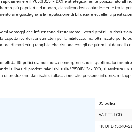
si rapidamente e il V850IB134-IBX9 è strategicamente posizionato all'incro
 schermo più popolari nel mondo, classificandosi costantemente tra le p
nto si è guadagnata la reputazione di bilanciare eccellenti prestazioni
versi vantaggi che influenzano direttamente i vostri profitti.La risoluzi
re le aspettative dei consumatori per la nitidezza, ma ottimizzato per le 
ore di marketing tangibile che risuona con gli acquirenti al dettaglio e
lli da 85 pollici sia nei mercati emergenti che in quelli maturi.mentre i 
do la linea di prodotti televisivi sulla V850IB134-IBX9, si assicura un 
mma di produzione dai rischi di allocazione che possono influenzare l'ap
85 pollici
VA TFT-LCD
4K UHD (3840×2