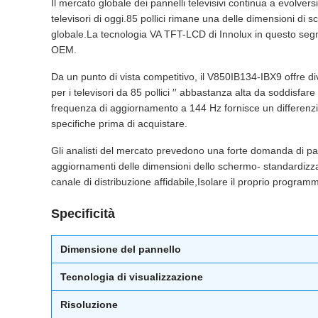
Il mercato globale dei pannelli televisivi continua a evolver
televisori di oggi.85 pollici rimane una delle dimensioni di
globale.La tecnologia VA TFT-LCD di Innolux in questo segme
OEM.
Da un punto di vista competitivo, il V850IB134-IBX9 offre di
per i televisori da 85 pollici ′′ abbastanza alta da soddisfa
frequenza di aggiornamento a 144 Hz fornisce un differenziat
specifiche prima di acquistare.
Gli analisti del mercato prevedono una forte domanda di panne
aggiornamenti delle dimensioni dello schermo- standardizzan
canale di distribuzione affidabile,Isolare il proprio progra
Specificità
Dimensione del pannello
Tecnologia di visualizzazione
Risoluzione