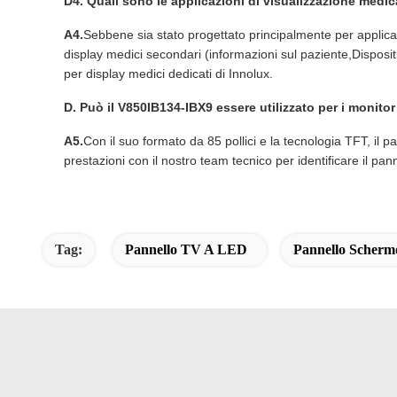
D4. Quali sono le applicazioni di visualizzazione medic
A4.
Sebbene sia stato progettato principalmente per applica
display medici secondari (informazioni sul paziente,Dispositiv
per display medici dedicati di Innolux.
D. Può il V850IB134-IBX9 essere utilizzato per i monitor
A5.
Con il suo formato da 85 pollici e la tecnologia TFT, il p
prestazioni con il nostro team tecnico per identificare il pann
Tag:
Pannello TV A LED
Pannello Scher