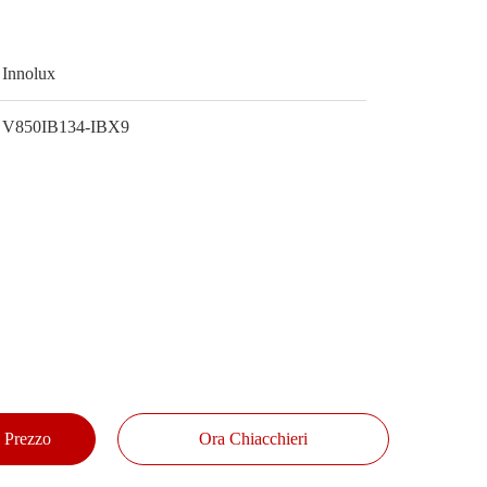
Innolux
V850IB134-IBX9
e Prezzo
Ora Chiacchieri