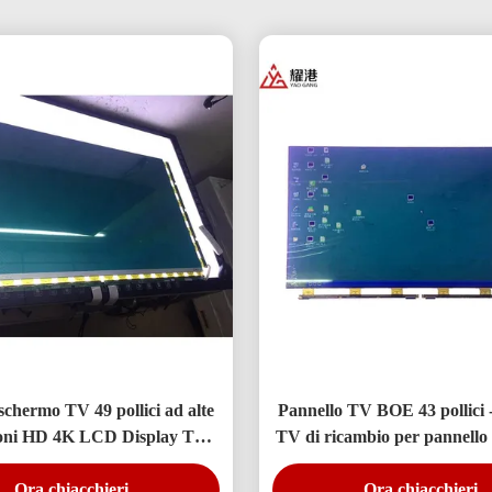
schermo TV 49 pollici ad alte
Pannello TV BOE 43 pollici
ioni HD 4K LCD Display TV
TV di ricambio per pannell
Monitor DV490FHB-NV0
430FHB-N10
Ora chiacchieri
Ora chiacchieri