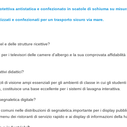
otettiva antistatica e confezionato in scatole di schiuma su misur
tizzati e confezionati per un trasporto sicuro via mare.
l e delle strutture ricettive?
ri per i televisori delle camere d'albergo.e la sua comprovata affidabilit
tivi didattici?
i di visione ampi essenziali per gli ambienti di classe in cui gli stude
 costituisce una base eccellente per i sistemi di lavagna interattiva.
egnaletica digitale?
omuni nelle distribuzioni di segnaletica.importante per i display pubblic
i menu dei ristoranti di servizio rapido e ai display di informazioni della h