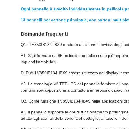
Ogni pannello è avvolto individualmente in pellicola pr
13 pannelli per cartone principale, con cartoni multipla
Domande frequenti
Q1. Il V850IB134-IBX9 è adatto ai sistemi televisivi degli hote
A1. Sì, il formato da 85 pollici è una delle scelte più popola
impianti immobiliari.
D. Può il V850IB134-IBX9 essere utilizzato nei display interat
A2. La tecnologia VA TFT-LCD del pannello fornisce gli angol
con una sovrapposizione a contatto a infrarossi o capacitiva,
Q3. Come funziona il V850IB134-IBX9 nelle applicazioni di s
A3. Il pannello supporta le ore di funzionamento prolungate c
adatta agli scaffali della vendita al dettaglio, ai tabelloni de