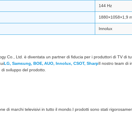
144 Hz
1880×1058×1,9 
Innolux
Co., Ltd. è diventata un partner di fiducia per i produttori di TV di tut
cui
LG, Samsung, BOE, AUO, Innolux, CSOT, Sharp
Il nostro team di 
o di sviluppo del prodotto.
ne di marchi televisivi in tutto il mondo.I prodotti sono stati rigorosam