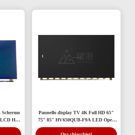
 - Schermo
Pannello display TV 4K Full HD 65"
o LCD HV-
75" 85" HV650QUB-F9A LED Open
Cell
Ora chiacchieri