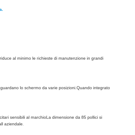
a.
à riduce al minimo le richieste di manutenzione in grandi
nti guardano lo schermo da varie posizioni.Quando integrato
itari sensibili al marchioLa dimensione da 85 pollici si
all aziendale.