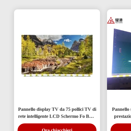
Pannello display TV da 75 pollici TV di
Pannello 
rete intelligente LCD Schermo Fo BOE
prestaz
LG Hisense Sostituzione schermo
LED 
Ora chiacchieri