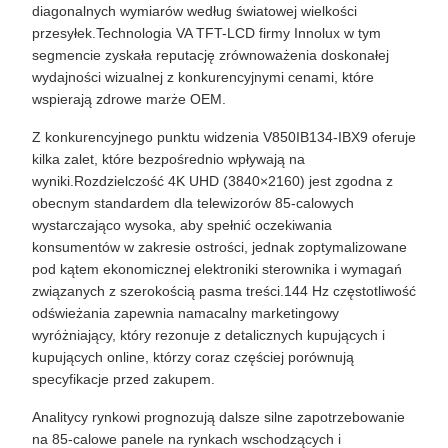
diagonalnych wymiarów według światowej wielkości
przesyłek.Technologia VA TFT-LCD firmy Innolux w tym
segmencie zyskała reputację zrównoważenia doskonałej
wydajności wizualnej z konkurencyjnymi cenami, które
wspierają zdrowe marże OEM.
Z konkurencyjnego punktu widzenia V850IB134-IBX9 oferuje
kilka zalet, które bezpośrednio wpływają na
wyniki.Rozdzielczość 4K UHD (3840×2160) jest zgodna z
obecnym standardem dla telewizorów 85-calowych
wystarczająco wysoka, aby spełnić oczekiwania
konsumentów w zakresie ostrości, jednak zoptymalizowane
pod kątem ekonomicznej elektroniki sterownika i wymagań
związanych z szerokością pasma treści.144 Hz częstotliwość
odświeżania zapewnia namacalny marketingowy
wyróżniający, który rezonuje z detalicznych kupujących i
kupujących online, którzy coraz częściej porównują
specyfikacje przed zakupem.
Analitycy rynkowi prognozują dalsze silne zapotrzebowanie
na 85-calowe panele na rynkach wschodzących i