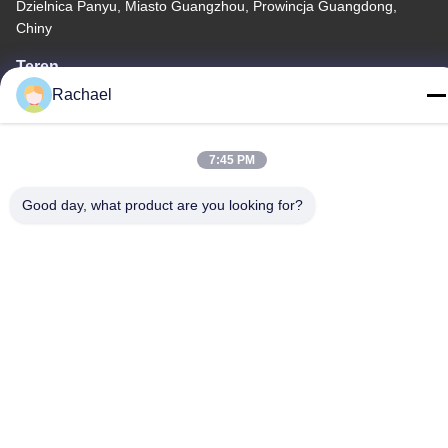
Dzielnica Panyu, Miasto Guangzhou, Prowincja Guangdong,
Chiny
Teren
Rachael
0086-15112103717
7:45 PM
Good day, what product are you looking for?
Polityka prywatności
|
Sitemap
Chiny dobre. Jakość Panel wyświetlania telewizji Sprzedawca.
-2026 Guangzhou Yaogang Electronic Technology Co., Ltd.
Wszystkie. Prawa zastrzeżone.