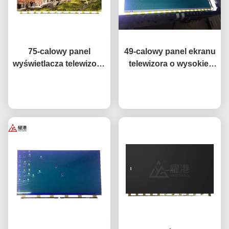
75-calowy panel
49-calowy panel ekranu
wyświetlacza telewizora,
telewizora o wysokiej
inteligentny telewizor
wydajności HD 4K LCD
sieciowy, ekran LCD do
Rozmawiaj teraz.
Display TV LED Monitor
Rozmawiaj teraz.
telewizora, zamiennik
DV490FHB-NV0
ekranu BOE LG Hisense