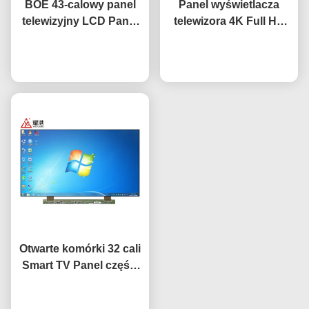
BOE 43-calowy panel
Panel wyświetlacza
telewizyjny LCD Panel
telewizora 4K Full HD
zamiennik ekranu
65" 75" 85" HV650QUB-
telewizyjnego HV-
Rozmawiaj teraz.
F9A LED Open Cell
Rozmawiaj teraz.
430FHB-N10
Otwarte komórki 32 cali
Smart TV Panel części
zamiennych
Rozmawiaj teraz.
HV320WHB-F7E