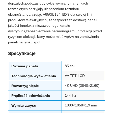
dojrzałych.podczas gdy cykle wymiany na rynkach
rozwiniętych sprzyjają ulepszeniom rozmiaru
ekranuStandaryzując V850IB134-IBX9 dla swojej linii
produktów telewizyjnych, zabezpieczasz dostawę paneli
jakości Innolux z niezawodnego kanału
dystrybucji,zabezpieczenie harmonogramu produkcji przed
ryzykiem alokacji, który może mieć wpływ na zamówienia
paneli na rynku spot.
Specyfikacje
85 cali.
Rozmiar panelu
VA TFT-LCD
Technologia wyświetlania
4K UHD (3840×2160)
Rozstrzygnięcie
144 Hz
Prędkość odświeżania
1880×1058×1,9 mm
Wymiar zarysu