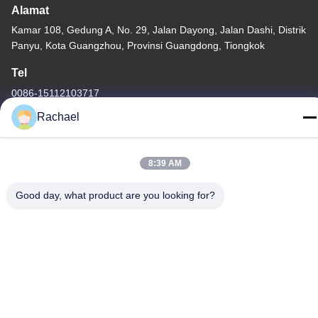
Alamat
Kamar 108, Gedung A, No. 29, Jalan Dayong, Jalan Dashi, Distrik
Panyu, Kota Guangzhou, Provinsi Guangdong, Tiongkok
Tel
0086-15112103717
Rachael
8:39 AM
Kebijakan Privasi
|
Sitemap
Good day, what product are you looking for?
Cina Baik Kualitas Panel tampilan TV Pemasok. Hak cipta ©
-2026 Guangzhou Yaogang Electronic Technology Co., Ltd.
Semua. Semua hak dilindungi.