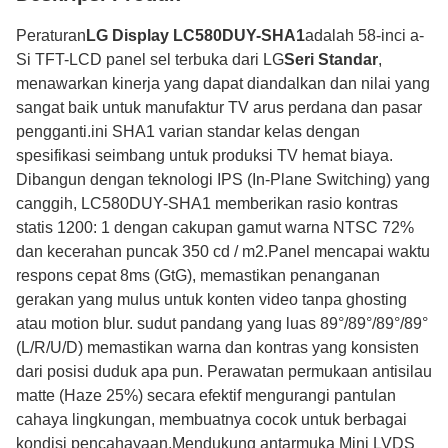
Peraturan
LG Display LC580DUY-SHA1
adalah 58-inci a-
Si TFT-LCD panel sel terbuka dari LG
Seri Standar
,
menawarkan kinerja yang dapat diandalkan dan nilai yang
sangat baik untuk manufaktur TV arus perdana dan pasar
pengganti.ini SHA1 varian standar kelas dengan
spesifikasi seimbang untuk produksi TV hemat biaya.
Dibangun dengan teknologi IPS (In-Plane Switching) yang
canggih, LC580DUY-SHA1 memberikan rasio kontras
statis 1200: 1 dengan cakupan gamut warna NTSC 72%
dan kecerahan puncak 350 cd / m2.Panel mencapai waktu
respons cepat 8ms (GtG), memastikan penanganan
gerakan yang mulus untuk konten video tanpa ghosting
atau motion blur. sudut pandang yang luas 89°/89°/89°/89°
(L/R/U/D) memastikan warna dan kontras yang konsisten
dari posisi duduk apa pun. Perawatan permukaan antisilau
matte (Haze 25%) secara efektif mengurangi pantulan
cahaya lingkungan, membuatnya cocok untuk berbagai
kondisi pencahayaan.Mendukung antarmuka Mini LVDS