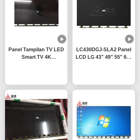
Panel Tampilan TV LED
LC430DGJ-SLA2 Panel
Smart TV 4K
LCD LG 43" 49" 55" 65"
LC490EQ4-SMA8 49 Inci
75" 4K Smart TV Layar
Untuk Penggantian TV
bicara sekarang
LCD Panel Kaca LED
bicara sekarang
Layar Rusak LG