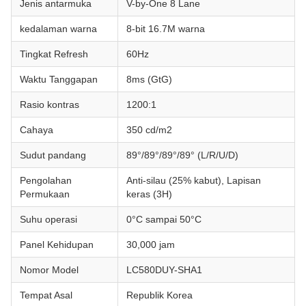
Jenis antarmuka
V-by-One 8 Lane
kedalaman warna
8-bit 16.7M warna
Tingkat Refresh
60Hz
Waktu Tanggapan
8ms (GtG)
Rasio kontras
1200:1
Cahaya
350 cd/m2
Sudut pandang
89°/89°/89°/89° (L/R/U/D)
Pengolahan
Anti-silau (25% kabut), Lapisan
Permukaan
keras (3H)
Suhu operasi
0°C sampai 50°C
Panel Kehidupan
30,000 jam
Nomor Model
LC580DUY-SHA1
Tempat Asal
Republik Korea