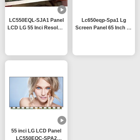
LC550EQL-SJA1 Panel
Lc650eqp-Spa1 Lg
LCD LG 55 Inci Resolusi
Screen Panel 65 Inch 4k
UHD 3840×2160
TV Screen Dengan Anti
Bersertifikasi CE
bicara sekarang
bicara sekarang
Glare Coating
55 inci LG LCD Panel
LC550EQC-SPA2