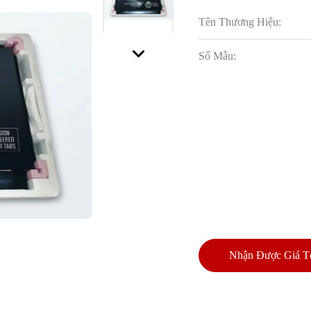
Tên Thương Hiệu:
Số Mẫu:
Nhận Được Giá T