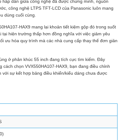
hợp hấp dẫn giữa công nghệ đã được chứng minh, nguồn
h thước, công nghệ LTPS TFT-LCD của Panasonic luôn mang
iêu dùng cuối cùng.
X550HA107-HAX9 mang lại khoản tiết kiệm gộp đó trong suốt
ại tại hiện trường thấp hơn đồng nghĩa với việc giảm yêu
ối ưu hóa quy trình mà các nhà cung cấp thay thế đơn giản
ùng ở phân khúc 55 inch đang tích cực tìm kiếm. Đây
 Bằng cách chọn VVX550HA107-HAX9, bạn đang điều chỉnh
èm với sự kết hợp bảng điều khiển/kiểu dáng chưa được
S
0)