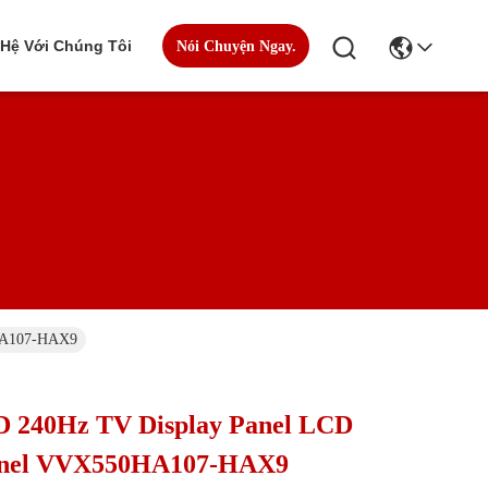
 Hệ Với Chúng Tôi
Nói Chuyện Ngay.
0HA107-HAX9
D 240Hz TV Display Panel LCD
anel VVX550HA107-HAX9