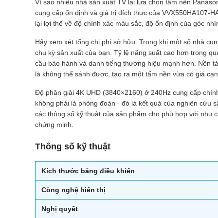
Vì sao nhiều nhà sản xuất TV lại lựa chọn tấm nền Panas
cung cấp ổn định và giá trị đích thực của VVX550HA107-HA
lại lợi thế về độ chính xác màu sắc, độ ổn định của góc nhì
Hãy xem xét tổng chi phí sở hữu. Trong khi một số nhà cu
chu kỳ sản xuất của bạn. Tỷ lệ năng suất cao hơn trong quá 
cầu bảo hành và danh tiếng thương hiệu mạnh hơn. Nền tản
là không thể sánh được, tạo ra một tấm nền vừa có giá cạnh
Độ phân giải 4K UHD (3840×2160) ở 240Hz cung cấp chính x
không phải là phỏng đoán - đó là kết quả của nghiên cứu
các thông số kỹ thuật của sản phẩm cho phù hợp với nhu cầ
chứng minh.
Thông số kỹ thuật
Kích thước bảng điều khiển
Công nghệ hiển thị
Nghị quyết