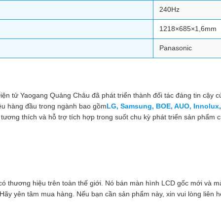
240Hz
1218×685×1,6mm
Panasonic
n tử Yaogang Quảng Châu đã phát triển thành đối tác đáng tin cậy của
iệu hàng đầu trong ngành bao gồm
LG, Samsung, BOE, AUO, Innolux,
tương thích và hỗ trợ tích hợp trong suốt chu kỳ phát triển sản phẩm 
V có thương hiệu trên toàn thế giới. Nó bán màn hình LCD gốc mới và 
Hãy yên tâm mua hàng. Nếu bạn cần sản phẩm này, xin vui lòng liên hệ