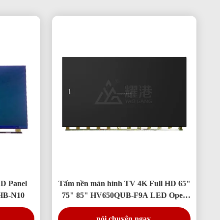
D Panel
Tấm nền màn hình TV 4K Full HD 65"
FHB-N10
75" 85" HV650QUB-F9A LED Open
Cell
nói chuyện ngay.