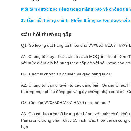
Mỗi tấm được bọc riêng trong màng bảo vệ chống tĩnh 
13 tấm mỗi thùng chính. Nhiều thùng carton được xếp
Câu hỏi thường gặp
Q1. Số lượng đặt hàng tối thiểu cho VVX550HA107-HAX9 l
A1. Chúng tôi duy trì các chính sách MOQ linh hoạt. Đơn đ
với mức giảm giá bổ sung theo cấp độ với số lượng cao hơn.
Q2. Các tùy chọn vận chuyển và giao hàng là gì?
A2. Chúng tôi vận chuyển từ các cảng biển Quảng Châu/
thương mại, phiếu đóng gói và giấy chứng nhận xuất xứ. 
Q3. Giá của VVX550HA107-HAX9 như thế nào?
A3. Giá cả dựa trên số lượng đặt hàng, với mức chiết khấu 
Panasonic trong phân khúc 55 inch. Các thỏa thuận cung c
bạn.