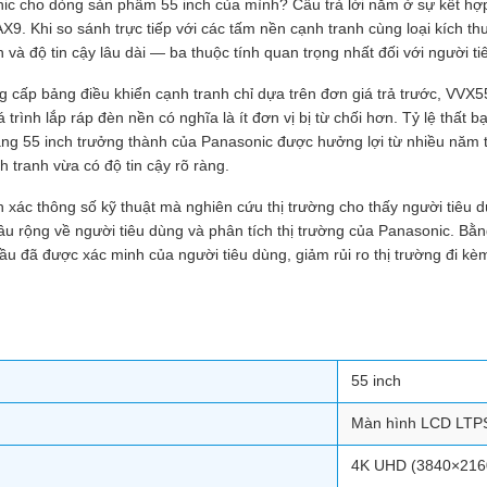
onic cho dòng sản phẩm 55 inch của mình? Câu trả lời nằm ở sự kết 
X9. Khi so sánh trực tiếp với các tấm nền cạnh tranh cùng loại kíc
n và độ tin cậy lâu dài — ba thuộc tính quan trọng nhất đối với người t
ng cấp bảng điều khiển cạnh tranh chỉ dựa trên đơn giá trả trước, VV
trình lắp ráp đèn nền có nghĩa là ít đơn vị bị từ chối hơn. Tỷ lệ thất b
g 55 inch trưởng thành của Panasonic được hưởng lợi từ nhiều năm t
 tranh vừa có độ tin cậy rõ ràng.
ác thông số kỹ thuật mà nghiên cứu thị trường cho thấy người tiêu d
 sâu rộng về người tiêu dùng và phân tích thị trường của Panasonic.
u đã được xác minh của người tiêu dùng, giảm rủi ro thị trường đi k
55 inch
Màn hình LCD LTP
4K UHD (3840×216