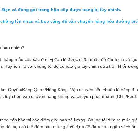
điện và đóng gói trong hộp xốp được trang bị tùy chỉnh.
 chồng lên nhau và bọc căng để vận chuyển hàng hóa đường biể
à bao nhiêu?
ặt hàng mẫu của các đơn vị đơn lẻ được chấp nhận để đánh giá và tạo 
 Hãy liên hệ với chúng tôi để có báo giá tùy chỉnh dựa trên khối lượng
Thâm Quyến/Đông Quan/Hồng Kông. Vận chuyển tiêu chuẩn là bằng đườ
Các tùy chọn vận chuyển hàng không và chuyển phát nhanh (DHL/FedE
theo cấp bậc tại các điểm giới hạn số lượng. Chúng tôi đưa ra mức giá 
ấp dài hạn có thể đảm bảo mức giá cố định để đảm bảo ngân sách ổn đị