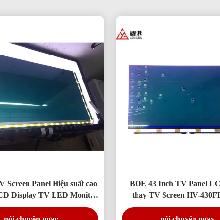
V Screen Panel Hiệu suất cao
BOE 43 Inch TV Panel LC
D Display TV LED Monitor
thay TV Screen HV-430
DV490FHB-NV0
nói chuyện ngay.
nói chuyện ngay.