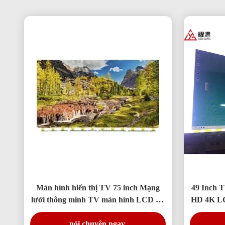
Màn hình hiển thị TV 75 inch Mạng
49 Inch T
lưới thông minh TV màn hình LCD Fo
HD 4K LC
BOE LG Hisense thay thế màn hình
nói chuyện ngay.