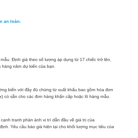
n an toàn.
mẫu. Định giá theo số lượng áp dụng từ 17 chiếc trở lên,
 hàng năm dự kiến ​​của bạn.
ng biển với đầy đủ chứng từ xuất khẩu bao gồm hóa đơn
x) có sẵn cho các đơn hàng khẩn cấp hoặc lô hàng mẫu.
cạnh tranh phản ánh vị trí dẫn đầu về giá trị của
nh. Yêu cầu báo giá hiện tại cho khối lượng mục tiêu của