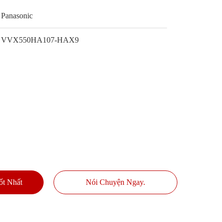
Panasonic
VVX550HA107-HAX9
ốt Nhất
Nói Chuyện Ngay.