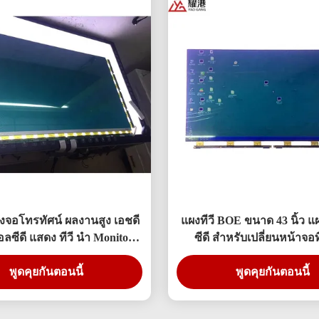
่องจอโทรทัศน์ ผลงานสูง เอชดี
แผงทีวี BOE ขนาด 43 นิ้ว 
ลซีดี แสดง ทีวี นำ Monitor
ซีดี สำหรับเปลี่ยนหน้าจอท
DV490FHB-NV0
430FHB-N10
พูดคุยกันตอนนี้
พูดคุยกันตอนนี้