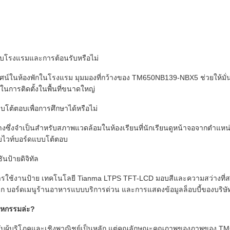
บโรงแรมและการต้อนรับหรือไม่
รทัศน์ในห้องพักในโรงแรม มุมมองที่กว้างของ TM650NB139-NBX5 ช่วยให้มั
ษาในการติดตั้งในพื้นที่ขนาดใหญ่
้ตอบเพื่อการศึกษาได้หรือไม่
งซึ่งจำเป็นสำหรับสภาพแวดล้อมในห้องเรียนที่นักเรียนดูหน้าจอจากตำแหน่
บบไวท์บอร์ดแบบโต้ตอบ
ป้ายดิจิทัล
ช้งานป้าย เทคโนโลยี Tianma LTPS TFT-LCD มอบสีและความสว่างที่สม่
ีก บอร์ดเมนูร้านอาหารแบบบริการด่วน และการแสดงข้อมูลล็อบบี้ของบริษั
าหกรรมล่ะ?
หรับผู้บริโภคและเชิงพาณิชย์เป็นหลัก แต่คุณลักษณะคุณภาพของภาพขอ