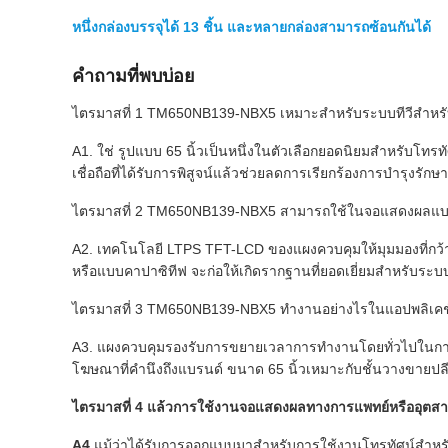
หนึ่งกล่องบรรจุได้ 13 ชิ้น และหลายกล่องสามารถซ้อนกันได้
คำถามที่พบบ่อย
ไตรมาสที่ 1 TM650NB139-NBX5 เหมาะสำหรับระบบทีวีสำหรั
A1. ใช่ รูปแบบ 65 นิ้วเป็นหนึ่งในตัวเลือกยอดนิยมสำหรับโท
เชื่อถือที่ได้รับการพิสูจน์แล้วช่วยลดการเรียกร้องการบำรุงรัก
ไตรมาสที่ 2 TM650NB139-NBX5 สามารถใช้ในจอแสดงผลแบบโต
A2. เทคโนโลยี LTPS TFT-LCD ของแผงควบคุมให้มุมมองที่กว้า
หรือแบบคาปาซิทีฟ จะก่อให้เกิดรากฐานที่ยอดเยี่ยมสำหรับระ
ไตรมาสที่ 3 TM650NB139-NBX5 ทำงานอย่างไรในแอปพลิเคชัน
A3. แผงควบคุมรองรับการขยายเวลาการทำงานโดยทั่วไปในการใ
โฆษณาที่คำนึงถึงแบรนด์ ขนาด 65 นิ้วเหมาะกับชั้นวางขายปล
ไตรมาสที่ 4 แล้วการใช้งานจอแสดงผลทางการแพทย์หรืออุตส
A4.
แม้ว่าได้รับการออกแบบมาสำหรับการใช้งานโทรทัศน์สำ