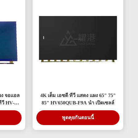
แผง จอแอล
4K เต็ม เอชดี ทีวี แสดง แผง 65" 75"
ีวี HV-
85" HV650QUB-F9A นำ เปิดเซลล์
พูดคุยกันตอนนี้