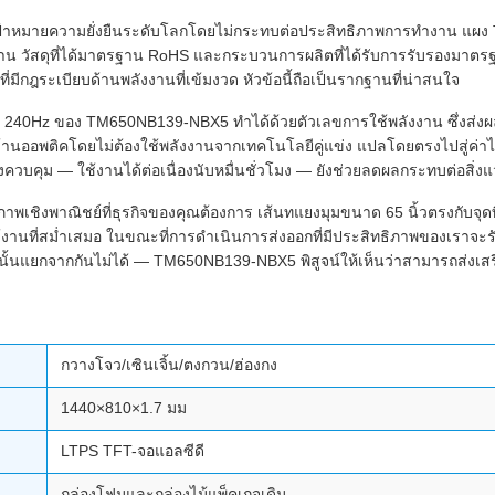
ับเป้าหมายความยั่งยืนระดับโลกโดยไม่กระทบต่อประสิทธิภาพการทำงาน 
าน วัสดุที่ได้มาตรฐาน RoHS และกระบวนการผลิตที่ได้รับการรับรองมาตรฐา
ี่มีกฎระเบียบด้านพลังงานที่เข้มงวด หัวข้อนี้ถือเป็นรากฐานที่น่าสนใจ
40Hz ของ TM650NB139-NBX5 ทำได้ด้วยตัวเลขการใช้พลังงาน ซึ่งส่งผลใ
ออพติคโดยไม่ต้องใช้พลังงานจากเทคโนโลยีคู่แข่ง แปลโดยตรงไปสู่ค่าไ
ผงควบคุม — ใช้งานได้ต่อเนื่องนับหมื่นชั่วโมง — ยังช่วยลดผลกระทบต่อสิ่งแ
พเชิงพาณิชย์ที่ธุรกิจของคุณต้องการ เส้นทแยงมุมขนาด 65 นิ้วตรงกับจุดที่
มใช้งานที่สม่ำเสมอ ในขณะที่การดำเนินการส่งออกที่มีประสิทธิภาพของเ
ือได้นั้นแยกจากกันไม่ได้ — TM650NB139-NBX5 พิสูจน์ให้เห็นว่าสามารถส่งเสร
กวางโจว/เซินเจิ้น/ตงกวน/ฮ่องกง
1440×810×1.7 มม
LTPS TFT-จอแอลซีดี
กล่องโฟมและกล่องไม้แพ็คเกจเดิม