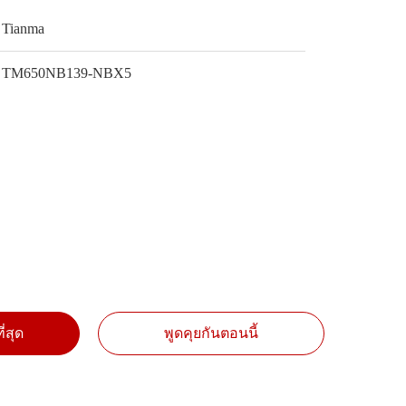
Tianma
TM650NB139-NBX5
ี่สุด
พูดคุยกันตอนนี้