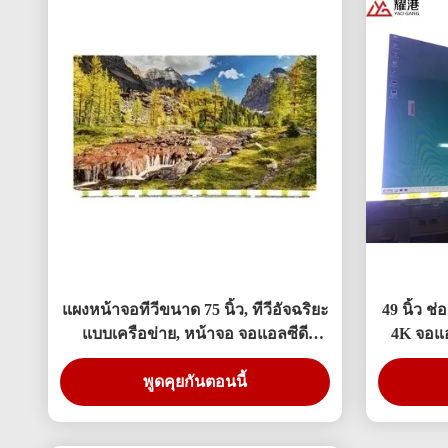
แผงหน้าจอทีวีขนาด 75 นิ้ว, ทีวีอัจฉริยะ
49 นิ้ว ช
แบบเครือข่าย, หน้าจอ จอแอลซีดี
4K จอแอ
สำหรับเปลี่ยน BOE แอลจี Hisense
พูดคุยกันตอนนี้