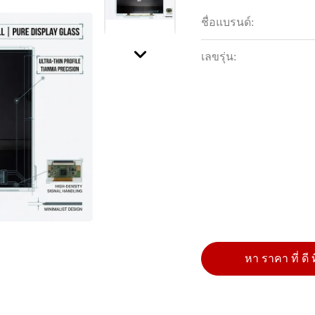
ชื่อแบรนด์:
เลขรุ่น:
หา ราคา ที่ ดี ท