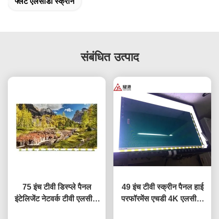
फ्लैट एलसीडी स्क्रीन
संबंधित उत्पाद
75 इंच टीवी डिस्प्ले पैनल
49 इंच टीवी स्क्रीन पैनल हाई
इंटेलिजेंट नेटवर्क टीवी एलसीडी
परफॉरमेंस एचडी 4K एलसीडी
स्क्रीन Fo BOE LG
डिस्प्ले टीवी एलईडी मॉनिटर