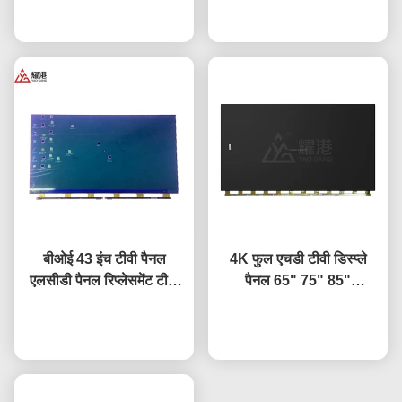
Hisense स्क्रीन प्रतिस्थापन
अब बात करें
DV490FHB-NV0
अब बात करें
बीओई 43 इंच टीवी पैनल
4K फुल एचडी टीवी डिस्प्ले
एलसीडी पैनल रिप्लेसमेंट टीवी
पैनल 65" 75" 85"
स्क्रीन HV-430FHB-N10
HV650QUB-F9A एलईडी
अब बात करें
ओपन सेल पैनल
अब बात करें