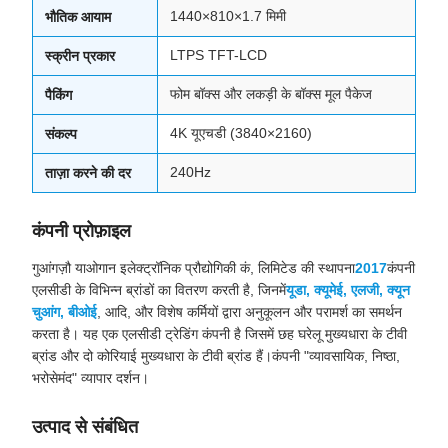
1440×810×1.7 मिमी
भौतिक आयाम
LTPS TFT-LCD
स्क्रीन प्रकार
फोम बॉक्स और लकड़ी के बॉक्स मूल पैकेज
पैकिंग
4K यूएचडी (3840×2160)
संकल्प
240Hz
ताज़ा करने की दर
कंपनी प्रोफ़ाइल
गुआंगज़ौ याओगान इलेक्ट्रॉनिक प्रौद्योगिकी कं, लिमिटेड की स्थापना
2017
कंपनी
एलसीडी के विभिन्न ब्रांडों का वितरण करती है, जिनमें
यूडा, क्यूमेई, एलजी, क्यून
चुआंग, बीओई
, आदि, और विशेष कर्मियों द्वारा अनुकूलन और परामर्श का समर्थन
करता है। यह एक एलसीडी ट्रेडिंग कंपनी है जिसमें छह घरेलू मुख्यधारा के टीवी
ब्रांड और दो कोरियाई मुख्यधारा के टीवी ब्रांड हैं।कंपनी "व्यावसायिक, निष्ठा,
भरोसेमंद" व्यापार दर्शन।
उत्पाद से संबंधित