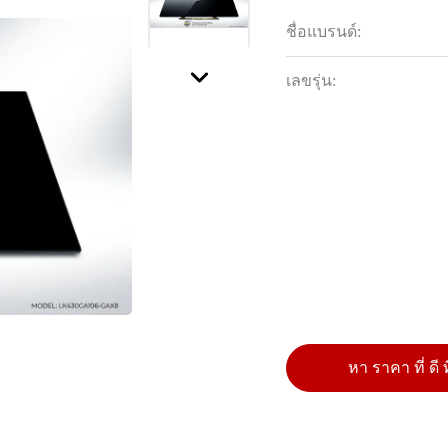
ชื่อแบรนด์:
เลขรุ่น:
หา ราคา ที่ ดี ท