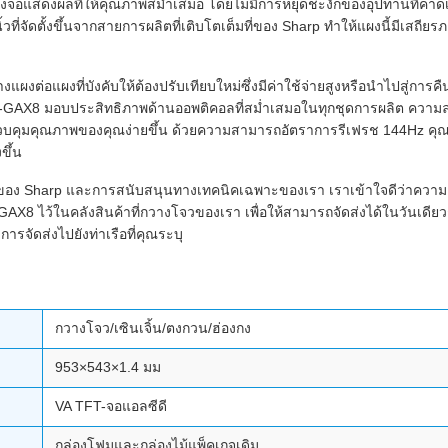
ดหาแผงจอแสดงผลที่ให้คุณภาพสม่ำเสมอ โดยไม่มีการหยุดชะงักของอุปทานที
้วที่จัดตั้งขึ้นจากสายการผลิตที่เติบโตเต็มที่ของ Sharp ทำให้แผงนี้มีเส
ผงต่อแผงที่บังคับให้ต้องปรับเทียบใหม่ซึ่งมีค่าใช้จ่ายสูงหรือนำไปสู่กา
GA106-GAX8 มอบประสิทธิภาพด้านออพติคอลที่สม่ำเสมอในทุกชุดการผลิต ค
วบคุมคุณภาพของคุณง่ายขึ้น ด้วยความสามารถอัตราการรีเฟรช 144Hz คุณ
ขึ้น
ง Sharp และการสนับสนุนทางเทคนิคเฉพาะของเรา เราเข้าใจดีว่าความล่า
GAX8 ไว้ในคลังสินค้าที่กวางโจวของเรา เพื่อให้สามารถจัดส่งได้ในวันเดี
จัดส่งไปยังท่าเรือที่คุณระบุ
กวางโจว/เซินเจิ้น/ตงกวน/ฮ่องกง
953×543×1.4 มม
VA TFT-จอแอลซีดี
กล่องโฟมและกล่องไม้แพ็คเกจเดิม