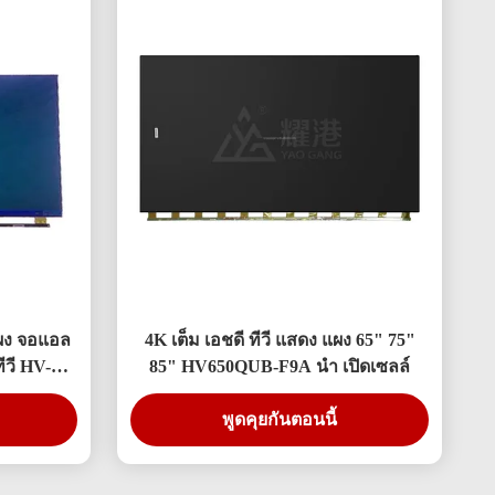
แผง จอแอล
4K เต็ม เอชดี ทีวี แสดง แผง 65" 75"
ีวี HV-
85" HV650QUB-F9A นำ เปิดเซลล์
พูดคุยกันตอนนี้