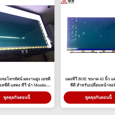
่องจอโทรทัศน์ ผลงานสูง เอชดี
แผงทีวี BOE ขนาด 43 นิ้ว 
ลซีดี แสดง ทีวี นำ Monitor
ซีดี สำหรับเปลี่ยนหน้าจอท
DV490FHB-NV0
430FHB-N10
พูดคุยกันตอนนี้
พูดคุยกันตอนนี้