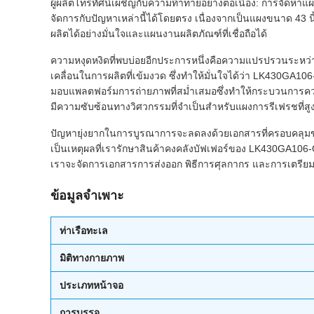
ผู้ผลิตโทรทัศน์เผชิญกับความท้าทายอย่างต่อเนื่อง: การจั
จัดการกับปัญหาเหล่านี้ได้โดยตรง เนื่องจากเป็นแผงขนาด 43 นิ
ผลิตได้อย่างมั่นใจและแผนงานผลิตภัณฑ์ที่เชื่อถือได้
ความหงุดหงิดที่พบบ่อยอีกประการหนึ่งคือความแปรปรวนระหว่างแ
เคลื่อนในการผลิตที่เข้มงวด ซึ่งทำให้มั่นใจได้ว่า LK430
มอบแพลตฟอร์มการถ่ายภาพที่สม่ำเสมอซึ่งทำให้กระบวนการค
มีความซับซ้อนทางวิศวกรรมที่จำเป็นสำหรับแผงการรีเฟรชที่สูง
ปัญหายุ่งยากในการบูรณาการจะลดลงด้วยเอกสารที่ครอบคลุมขอ
เป็นเหตุผลที่เรารักษาสินค้าคงคลังบัฟเฟอร์ของ LK430GA106-
เราจะจัดการเอกสารการส่งออก พิธีการศุลกากร และการเตรียมการ
ข้อมูลจำเพาะ
ท่าเรือทะเล
มิติทางกายภาพ
ประเภทหน้าจอ
การบรรจุ