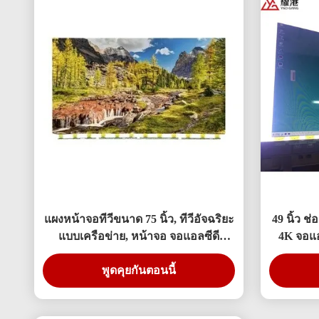
แผงหน้าจอทีวีขนาด 75 นิ้ว, ทีวีอัจฉริยะ
49 นิ้ว ช
แบบเครือข่าย, หน้าจอ จอแอลซีดี
4K จอแอ
สำหรับเปลี่ยน BOE แอลจี Hisense
พูดคุยกันตอนนี้