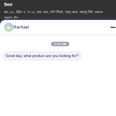
ঠিকানা
রুম ১০৮, বিল্ডিং এ, নং ২৯, দায়ং রোড, দাশি স্ট্রিট, প্যানু জেলা, গুয়াংজু সিটি, গুয়াংডং
প্রদেশ, চীন
Rachael
টেলি
0086-15112103717
2:32 AM
Good day, what product are you looking for?
গোপনীয়তা নীতি
|
সাইট ম্যাপ
চীন ভালো গুণমান টিভি ডিসপ্লে প্যানেল সরবরাহকারী। কপিরাইট © -2026
Guangzhou Yaogang Electronic Technology Co., Ltd. . সব সমস্ত
অধিকার সংরক্ষিত।