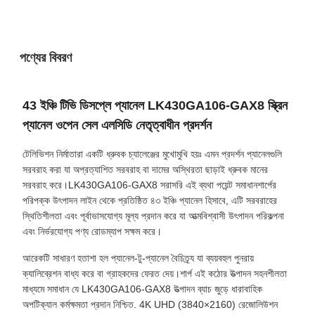
পণ্যের বিবরণ
43 ইঞ্চি টিভি ডিসপ্লে প্যানেল LK430GA106-GAX8 স্ক্রিন
প্যানেল ওপেন সেল এলসিডি নেতৃত্বাধীন প্রদর্শন
টেলিভিশন নির্মাতারা একটি ধ্রুবক চ্যালেঞ্জের মুখোমুখি হয়ঃ এমন প্রদর্শন প্যানেলগুলি
সরবরাহ করা যা অপ্রত্যাশিত সরবরাহ বা দামের অস্থিরতা ছাড়াই ধ্রুবক মানের
সরবরাহ করে।LK430GA106-GAX8 সরাসরি এই ব্যথা পয়েন্ট সমাধানশার্পের
পরিপক্ক উৎপাদন লাইন থেকে প্রতিষ্ঠিত ৪৩ ইঞ্চি প্যানেল হিসাবে, এটি সরবরাহের
স্থিতিশীলতা এবং পূর্বাভাসযোগ্য মূল্য প্রদান করে যা আত্মবিশ্বাসী উৎপাদন পরিকল্পনা
এবং নির্ভরযোগ্য পণ্য রোডম্যাপ সক্ষম করে।
আরেকটি সাধারণ হতাশা হল প্যানেল-টু-প্যানেল বৈচিত্র্য যা ব্যয়বহুল পুনরায়
ক্যালিব্রেশন বাধ্য করে বা গ্রাহকদের ফেরত দেয়।শার্প এই কঠোর উত্পাদন সহনশীলতা
মাধ্যমে সমাধান যে LK430GA106-GAX8 উত্পাদন ব্যাচ জুড়ে ধারাবাহিক
অপটিক্যাল কর্মক্ষমতা প্রদান নিশ্চিত. 4K UHD (3840×2160) রেজোলিউশন