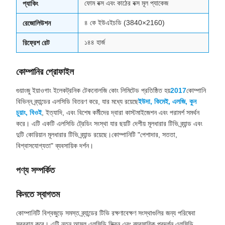
ফোম বক্স এবং কাঠের বক্স মূল প্যাকেজ
প্যাকিং
৪ কে ইউএইচডি (3840×2160)
রেজোলিউশন
১৪৪ হার্জ
রিফ্রেশ রেট
কোম্পানির প্রোফাইল
গুয়াংজু ইয়াওগাং ইলেকট্রনিক টেকনোলজি কোং লিমিটেড প্রতিষ্ঠিত হয়
2017
কোম্পানি
বিভিন্ন ব্র্যান্ডের এলসিডি বিতরণ করে, যার মধ্যে রয়েছে
ইউদা, কিমেই, এলজি, কুন
চুয়াং, বিওই
, ইত্যাদি, এবং বিশেষ কর্মীদের দ্বারা কাস্টমাইজেশন এবং পরামর্শ সমর্থন
করে। এটি একটি এলসিডি ট্রেডিং সংস্থা যার ছয়টি দেশীয় মূলধারার টিভি ব্র্যান্ড এবং
দুটি কোরিয়ান মূলধারার টিভি ব্র্যান্ড রয়েছে।কোম্পানিটি "পেশাদার, সততা,
বিশ্বাসযোগ্যতা" ব্যবসায়িক দর্শন।
পণ্য সম্পর্কিত
কিনতে স্বাগতম
কোম্পানিটি বিশ্বজুড়ে সমস্ত ব্র্যান্ডের টিভি রক্ষণাবেক্ষণ সংস্থাগুলির জন্য পরিষেবা
সরবরাহ করে। এটি নতুন আসল এলসিডি স্ক্রিন এবং ব্যবসায়িক প্রদর্শন এলসিডি