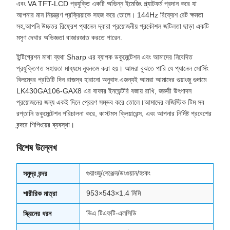
এবং VA TFT-LCD প্রযুক্তি একটি অভিন্ন ইমেজিং প্ল্যাটফর্ম প্রদান করে যা
আপনার মান নিয়ন্ত্রণ প্রক্রিয়াকে সহজ করে তোলে। 144Hz রিফ্রেশ রেট ক্ষমতা
সহ,আপনি উচ্চতর রিফ্রেশ প্যানেল দ্বারা প্রয়োজনীয় প্রকৌশল জটিলতা ছাড়া একটি
মসৃণ দেখার অভিজ্ঞতা বাজারজাত করতে পারেন.
ইন্টিগ্রেশন মাথা ব্যথা Sharp এর ব্যাপক ডকুমেন্টেশন এবং আমাদের নিবেদিত
প্রযুক্তিগত সহায়তা মাধ্যমে ন্যূনতম করা হয়। আমরা বুঝতে পারি যে প্যানেল সোর্সিং
বিলম্বের প্রতিটি দিন রাজস্ব হারানো অনুবাদ.এজন্যই আমরা আমাদের গুয়াংজু গুদামে
LK430GA106-GAX8 এর বাফার ইনভেন্টরি বজায় রাখি, জরুরী উৎপাদন
প্রয়োজনের জন্য একই দিনে প্রেরণ সম্ভব করে তোলে।আমাদের লজিস্টিক টিম সব
রপ্তানি ডকুমেন্টেশন পরিচালনা করে, কাস্টমস ক্লিয়ারেন্স, এবং আপনার নির্দিষ্ট প্রবেশের
বন্দরে শিপিংয়ের ব্যবস্থা।
বিশেষ উল্লেখ
গুয়াংজু/শেঞ্জেন/ডংগুয়ান/হংকং
সমুদ্র বন্দর
953×543×1.4 মিমি
শারীরিক মাত্রা
ভিএ টিএফটি-এলসিডি
স্ক্রিনের ধরন