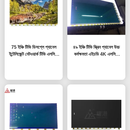
75 ইঞ্চি টিভি ডিসপ্লে প্যানেল
৪৯ ইঞ্চি টিভি স্ক্রিন প্যানেল উচ্চ
ইন্টেলিজেন্ট নেটওয়ার্ক টিভি এলসিডি
কর্মক্ষমতা এইচডি 4K এলসিডি
স্ক্রিন ফোর বিওই এলজি হিসেন্স স্ক্রিন
ডিসপ্লে টিভি এলইডি মনিটর
এখন চ্যাট করুন
প্রতিস্থাপন
DV490FHB-NV0
এখন চ্যাট করুন