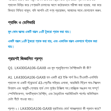
প্যানেল বিক্রি করে।পণ্যগুলি চালানের আগে কঠোরভাবে পরীক্ষা করা হয়েছে. দয়া করে
কিনতে নিশ্চিত থাকুন. যদি আপনি এই পণ্য প্রয়োজন, আমাদের সাথে যোগাযোগ করুন.
প্যাকিং ও ডেলিভারি
মূল ফোম বক্সের একটি বাক্সে ১৩টি টুকরো প্যাক করা যায়।
একটি বাক্সে ১৩টি টুকরো প্যাক করা যায়, এবং একাধিক বাক্সে একসাথে স্ট্যাক করা
যায়।
প্রায়শই জিজ্ঞাসিত প্রশ্ন
Q1. LK430GA106-GAX8 এর মূল প্রযুক্তিগত বৈশিষ্ট্যগুলি কী কী?
A1. LK430GA106-GAX8 হল একটি 43 ইঞ্চি শার্প ভিএ টিএফটি-এলসিডি
প্যানেল যা একটি স্ট্যান্ডার্ড 43-শ্রেণীর সক্রিয় এলাকা, আরজিবি স্ট্রিপ সাব-পিক্সেল
বিন্যাস এবং অ্যান্টি-গ্লেয়ার হার্ড লেপ পৃষ্ঠের চিকিত্সা সহ।যান্ত্রিক অঙ্কন সহ সম্পূর্ণ
স্পেসিফিকেশন, অপটিক্যাল বৈশিষ্ট্য, এবং বৈদ্যুতিক পরামিতিগুলি শার্পের অফিসিয়াল
ডেটা শীটে পাওয়া যায়।
প্রশ্ন ২। LK430GA106-GAX8 ড্রাইভার বোর্ড সামঞ্জস্যতা কী প্রদান করে?