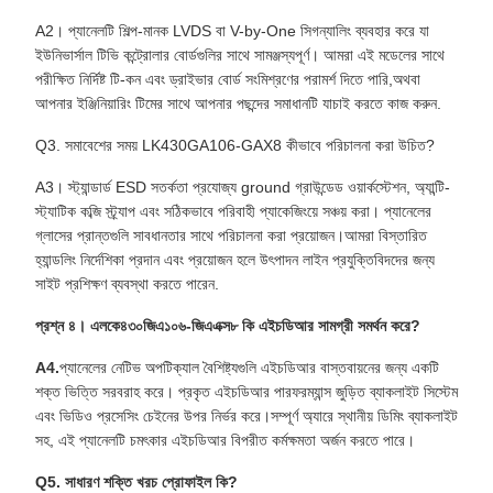
A2। প্যানেলটি শিল্প-মানক LVDS বা V-by-One সিগন্যালিং ব্যবহার করে যা
ইউনিভার্সাল টিভি কন্ট্রোলার বোর্ডগুলির সাথে সামঞ্জস্যপূর্ণ। আমরা এই মডেলের সাথে
পরীক্ষিত নির্দিষ্ট টি-কন এবং ড্রাইভার বোর্ড সংমিশ্রণের পরামর্শ দিতে পারি,অথবা
আপনার ইঞ্জিনিয়ারিং টিমের সাথে আপনার পছন্দের সমাধানটি যাচাই করতে কাজ করুন.
Q3. সমাবেশের সময় LK430GA106-GAX8 কীভাবে পরিচালনা করা উচিত?
A3। স্ট্যান্ডার্ড ESD সতর্কতা প্রযোজ্য ground গ্রাউন্ডেড ওয়ার্কস্টেশন, অ্যান্টি-
স্ট্যাটিক কব্জি স্ট্র্যাপ এবং সঠিকভাবে পরিবাহী প্যাকেজিংয়ে সঞ্চয় করা। প্যানেলের
গ্লাসের প্রান্তগুলি সাবধানতার সাথে পরিচালনা করা প্রয়োজন।আমরা বিস্তারিত
হ্যান্ডলিং নির্দেশিকা প্রদান এবং প্রয়োজন হলে উৎপাদন লাইন প্রযুক্তিবিদদের জন্য
সাইট প্রশিক্ষণ ব্যবস্থা করতে পারেন.
প্রশ্ন ৪। এলকে৪৩০জিএ১০৬-জিএএক্স৮ কি এইচডিআর সামগ্রী সমর্থন করে?
A4.
প্যানেলের নেটিভ অপটিক্যাল বৈশিষ্ট্যগুলি এইচডিআর বাস্তবায়নের জন্য একটি
শক্ত ভিত্তি সরবরাহ করে। প্রকৃত এইচডিআর পারফরম্যান্স জুড়িত ব্যাকলাইট সিস্টেম
এবং ভিডিও প্রসেসিং চেইনের উপর নির্ভর করে।সম্পূর্ণ অ্যারে স্থানীয় ডিমিং ব্যাকলাইট
সহ, এই প্যানেলটি চমৎকার এইচডিআর বিপরীত কর্মক্ষমতা অর্জন করতে পারে।
Q5. সাধারণ শক্তি খরচ প্রোফাইল কি?