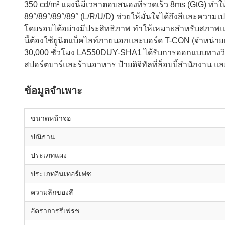
350 cd/m² แผงนี้มีเวลาตอบสนองที่รวดเร็ว 8ms (GtG) ทำใ
89°/89°/89°/89° (L/R/U/D) ช่วยให้มั่นใจได้ถึงสีและควา
โดยรอบได้อย่างมีประสิทธิภาพ ทำให้เหมาะสำหรับสภาพแสง
นี้ต้องใช้ยูนิตแบ็คไลท์ภายนอกและบอร์ด T-CON (จำหน่ายแ
30,000 ชั่วโมง LA550DUY-SHA1 ได้รับการออกแบบทางวิศ
สปอร์ตบาร์และร้านอาหาร ป้ายดิจิทัลที่ล็อบบี้สำนักงาน
ข้อมูลจำเพาะ
ขนาดหน้าจอ
ปณิธาน
ประเภทแผง
ประเภทอินเทอร์เฟซ
ความลึกของสี
อัตราการรีเฟรช