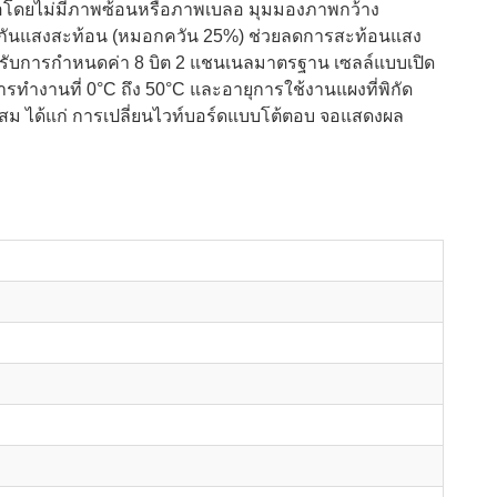
ิดีโอโดยไม่มีภาพซ้อนหรือภาพเบลอ มุมมองภาพกว้าง
านป้องกันแสงสะท้อน (หมอกควัน 25%) ช่วยลดการสะท้อนแสง
ำหรับการกำหนดค่า 8 บิต 2 แชนเนลมาตรฐาน เซลล์แบบเปิด
รทำงานที่ 0°C ถึง 50°C และอายุการใช้งานแผงที่พิกัด
ม ได้แก่ การเปลี่ยนไวท์บอร์ดแบบโต้ตอบ จอแสดงผล