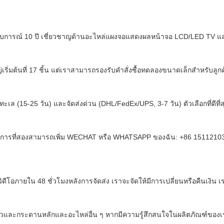
ระสบการณ์ 10 ปี เชี่ยวชาญด้านอะไหล่แผงจอแสดงผลหน้าจอ LCD/LED TV แ
ต้นที่ 17 ชิ้น แต่เราสามารถรองรับคำสั่งซื้อทดลองขนาดเล็กสำหรับลูกค้
ล (15-25 วัน) และจัดส่งด่วน (DHL/FedEx/UPS, 3-7 วัน) ตัวเลือกที่ดีที่ส
ารที่สองสามารถเพิ่ม WECHAT หรือ WHATSAPP ของฉัน: +86 15112103717
อภายใน 48 ชั่วโมงหลังการจัดส่ง เราจะจัดให้มีการเปลี่ยนหรือคืนเงิน เราย
86 นิ้วและกระดานหลักและอะไหล่อื่น ๆ หากมีความรู้สึกสนใจในผลิตภัณฑ์ของ