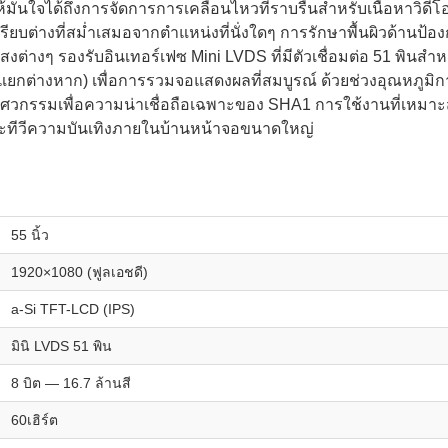
ห้มั่นใจได้ถึงการจัดการการเคลื่อนไหวที่ราบรื่นสำหรับเนื้อหาว
มเปรียบต่างที่สม่ำเสมอจากตำแหน่งที่นั่งใดๆ การรักษาพื้นผิวด้
ต่างๆ รองรับอินเทอร์เฟซ Mini LVDS ที่มีตัวเชื่อมต่อ 51 พินส
ยกต่างหาก) เพื่อการรวมจอแสดงผลที่สมบูรณ์ ด้วยช่วงอุณหภูมิกา
วกรรมเพื่อความน่าเชื่อถือเฉพาะของ SHA1 การใช้งานที่เหมาะส
 และทีวีความบันเทิงภายในบ้านหน้าจอขนาดใหญ่
55 นิ้ว
1920×1080 (ฟูลเอชดี)
a-Si TFT-LCD (IPS)
มินิ LVDS 51 พิน
8 บิต — 16.7 ล้านสี
60เฮิร์ต