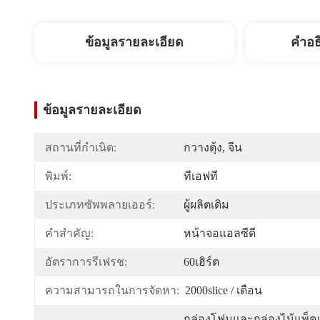
ข้อมูลรายละเอียด
คำอธ
ข้อมูลรายละเอียด
สถานที่กำเนิด:
กวางตุ้ง, จีน
พิมพ์:
ทีเอฟที
ประเภทซัพพลายเออร์:
ผู้ผลิตเดิม
คำสำคัญ:
หน้าจอแอลซีดี
อัตราการรีเฟรช:
60เฮิร์ต
ความสามารถในการจัดหา:
2000slice / เดือน
กล่องโฟมและกล่องไม้แพ็ค