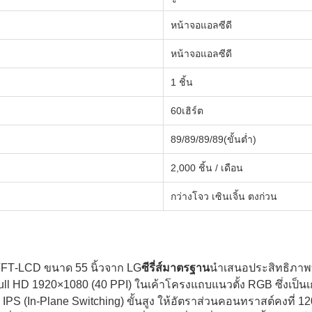
หน้าจอแอลซีดี
หน้าจอแอลซีดี
1 ชิ้น
60เฮิร์ต
89/89/89/89(ขั้นต่ำ)
2,000 ชิ้น / เดือน
กว่างโจว เซินเจิ้น ตงก่วน
 TFT‑LCD ขนาด 55 นิ้วจาก LG
ซีรี่ส์มาตรฐาน
นำเสนอประสิทธิภาพที
l HD 1920×1080 (40 PPI) ในเค้าโครงแถบแนวตั้ง RGB ซึ่งเป็นเ
ยี IPS (In-Plane Switching) ขั้นสูง ให้อัตราส่วนคอนทราสต์คงท