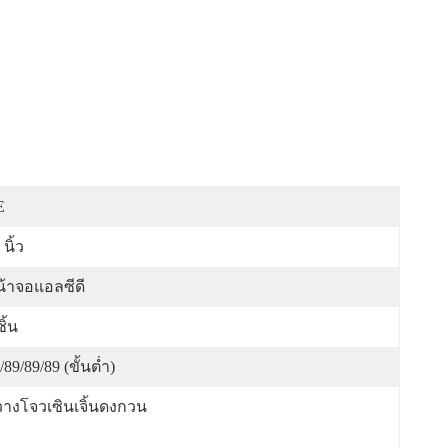
E
 นิ้ว
้าจอแอลซีดี
ชิ้น
/89/89/89 (ขั้นต่ำ)
างโจวเซินเจิ้นดงกวน