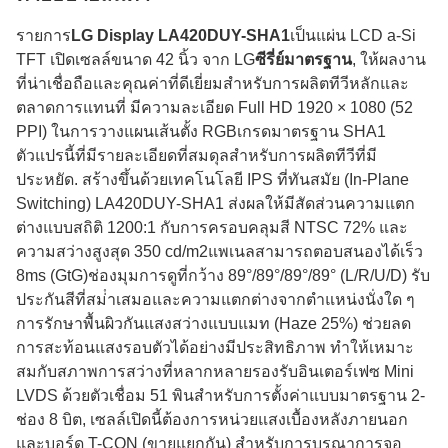
รายการ
LG Display LA420DUY-SHA1
เป็นแผ่น LCD a-Si
TFT เปิดเซลล์ขนาด 42 นิ้ว จาก LG
ซีรี่ย์มาตรฐาน
, ให้ผลงาน
ที่น่าเชื่อถือและคุณค่าที่ดีเยี่ยมสําหรับการผลิตทีวีหลักและ
ตลาดการแทนที่ มีความละเอียด Full HD 1920 × 1080 (52
PPI) ในการวางแผนเส้นตั้ง RGBเกรดมาตรฐาน SHA1
ตัวแปรนี้ที่มีรายละเอียดที่สมดุลสําหรับการผลิตทีวีที่มี
ประหยัด. สร้างขึ้นด้วยเทคโนโลยี IPS ที่ทันสมัย (In-Plane
Switching) LA420DUY-SHA1 ส่งผลให้มีสัดส่วนความแตก
ต่างแบบสถิติ 1200:1 กับการครอบคลุมสี NTSC 72% และ
ความสว่างสูงสุด 350 cd/m2แพเนลสามารถตอบสนองได้เร็ว
8ms (GtG)ช่องมุมการดูที่กว้าง 89°/89°/89°/89° (L/R/U/D) รับ
ประกันสีที่สม่ําเสมอและความแตกต่างจากตําแหน่งนั่งใด ๆ
การรักษาพื้นผิวกันแสงสว่างแบบแมท (Haze 25%) ช่วยลด
การสะท้อนแสงรอบตัวได้อย่างมีประสิทธิภาพ ทําให้เหมาะ
สมกับสภาพการสว่างที่หลากหลายรองรับอินเตอร์เฟซ Mini
LVDS ด้วยตัวเชื่อม 51 พินสําหรับการตั้งค่าแบบมาตรฐาน 2-
ช่อง 8 บิต, เซลล์เปิดนี้ต้องการหน่วยแสงเบื้องหลังภายนอก
และบอร์ด T-CON (ขายแยกกัน) สําหรับการบูรณาการจอ