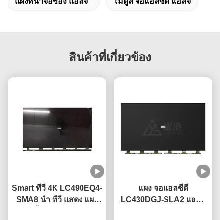
แผงหน้าจอของ แอลจี
โมดูล จอแอลซีดี แอลจี
สินค้าที่เกี่ยวข้อง
Smart ทีวี 4K LC490EQ4-
แผง จอแอลซีดี
SMA8 นำ ทีวี แสดง แผง
LC430DGJ-SLA2 แอลจี
49 นิ้ว สําหรับ แอลจี
ขนาด 43" 49" 55" 65"