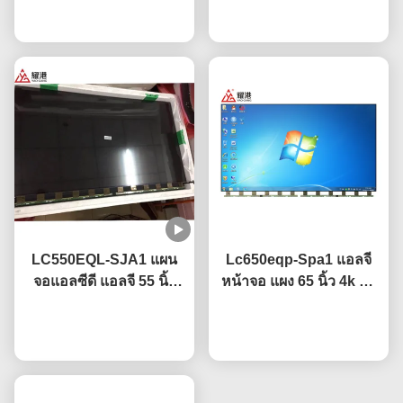
เปลี่ยนทีวีจอหัก
พูดคุยกันตอนนี้
75" 4K Smart ทีวี หน้าจอ
พูดคุยกันตอนนี้
จอแอลซีดี แผงกระจก นำ
LC550EQL-SJA1 แผน
Lc650eqp-Spa1 แอลจี
จอแอลซีดี แอลจี 55 นิ้ว
หน้าจอ แผง 65 นิ้ว 4k ทีวี
3840×2160 ความละเอียด
หน้าจอ พร้อมเคลือบ
พูดคุยกันตอนนี้
ยูเอชดี
พูดคุยกันตอนนี้
กันแสงสว่าง