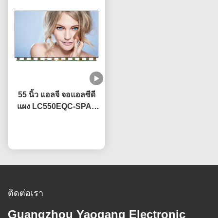
55 นิ้ว แอลจี จอแอลซีดี
แผง LC550EQC-SPA2
ด้วยเทคโนโลยี IPS
พูดคุยกันตอนนี้
ติดต่อเรา
Guangzhou Yaogang Electronic