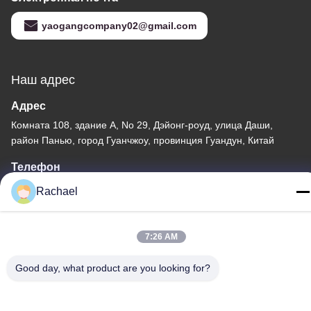
yaogangcompany02@gmail.com
Наш адрес
Адрес
Комната 108, здание А, No 29, Дэйонг-роуд, улица Даши,
район Панью, город Гуанчжоу, провинция Гуандун, Китай
Телефон
0086-15112103717
Rachael
7:26 AM
Good day, what product are you looking for?
Политика конфиденциальности
|
Карта сайта
Китай хорошо. Качество Панель дисплея телевизора