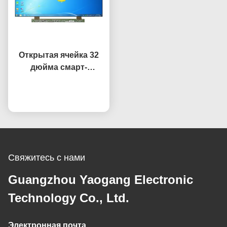
Открытая ячейка 32
дюйма смарт-
телевизор запасная
Побеседуйте теперь
часть панель
HV320WHB-F7E
Замена экрана
Свяжитесь с нами
Guangzhou Yaogang Electronic
Technology Co., Ltd.
Электронная почта