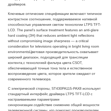
драйверов.
Ключевые оптические спецификации включают типичное
контрастное соотношение, поддерживаемое нативной
способностью управления светом технологии LTPS TFT-
LCD. The panel's surface treatment features an anti-glare
hard coating (3H) that reduces ambient light reflections
without compromising image sharpness — a critical
consideration for televisions operating in bright living room
environmentsЦветовая производительность охватывает
широкий диапазон, подходящий для трансляции
контента,с технологией фильтра цвета CSOT,
обеспечивающей точные тона тела и естественное
воспроизведение цвета, которое зрители ожидают от
современного телевизора.
С электрической стороны, ST430PA115-PAX8 использует
стандартный интерфейс драйвера LTPS TFT-LCD с
настраиваемыми параметрами
синхронизации.содействие снижению общей мощности
телевизионной системы, что помогает производителям