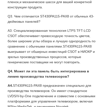
пленок,и механическое шасси для вашей конкретной
конструкции продукта.
Q3. Чем отличается ST430PA115-PAX8 от обычных 43-
дюймовых панелей?
A3. Специализированная технология LTPS TFT-LCD
CSOT обеспечивает превосходную точность цветов,
более широкие углы обзора и лучшую однородность по
сравнению с обычными панелями.ST430PA115-PAX8
выигрывает от обширных инвестиций CSOT в НИОКР и
зрелых производственных процессов, которые
генерические поставщики не могут повторить.
Q4. Может ли эта панель быть интегрирована в
линию производства телевизоров?
А4.
ST430PA115-PAX8 предназначен специально для
производства телевизоров. Он имеет стандартное
LVDS/V-by-One подключение и совместим с основными
платформами для управления телевизором, включая
MStar,MediaTek, и решениями Novatek.