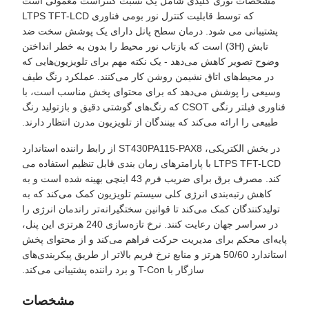
مشخصات نوری کلیدی شامل یک نسبت کنتراست معمولی است
که توسط قابلیت کنترل نور بومی فناوری LTPS TFT-LCD
پشتیبانی می شود. درمان سطح پانل دارای یک پوشش سخت ضد
تابش (3H) است که بازتاب نور محیط را بدون به خطر انداختن
وضوح تصویر کاهش می‌دهد - یک نکته مهم برای تلویزیون‌هایی که
در محیط‌های اتاق نشیمن روشن کار می‌کنند. عملکرد رنگ طیف
وسیعی را پوشش می‌دهد که برای محتوای پخش مناسب است، با
فناوری فیلتر رنگی CSOT که رنگ‌های گوشتی دقیق و بازتولید رنگ
طبیعی را ارائه می‌کند که بینندگان از تلویزیون مدرن انتظار دارند.
در بخش الکتریکی، ST430PA115-PAX8 از رابط راننده استاندارد
LTPS TFT-LCD با پارامترهای زمان بندی قابل تنظیم استفاده می
کند. مصرف برق برای ضریب فرم 43 اینچی بهینه شده است و به
کاهش رتبه‌بندی انرژی کلی سیستم تلویزیون کمک می‌کند که به
تولیدکنندگان کمک می‌کند تا قوانین سختگیرانه‌تر راندمان انرژی را
در سراسر جهان رعایت کنند. نرخ تازه‌سازی 240 هرتزی این پنل،
پایه‌ای محکم برای مدیریت حرکت فراهم می‌کند و از محتوای پخش
استاندارد 50/60 هرتز و منابع نرخ فریم بالاتر از طریق پیکربندی‌های
سازگار با T-Con و برد راننده پشتیبانی می‌کند.
مشخصات