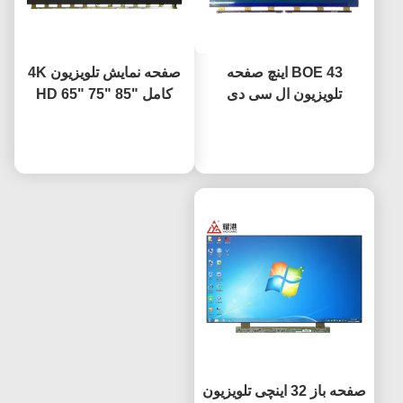
BOE 43 اینچ صفحه
صفحه نمایش تلویزیون 4K
تلویزیون ال سی دی
کامل HD 65" 75" 85"
جایگزین صفحه تلویزیون
HV650QUB-F9A LED
حالا حرف بزن
HV-430FHB-N10
حالا حرف بزن
Open Cell Panel
صفحه باز 32 اینچی تلویزیون