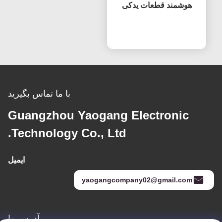
هوشمند قطعات یدکی
صفحه HV320WHB-F7E
حالا حرف بزن
تعویض صفحه نمایش صفحه
نمایش ال سی دی
با ما تماس بگیرید
Guangzhou Yaogang Electronic
Technology Co., Ltd.
ایمیل
yaogangcompany02@gmail.com
آدرس ما