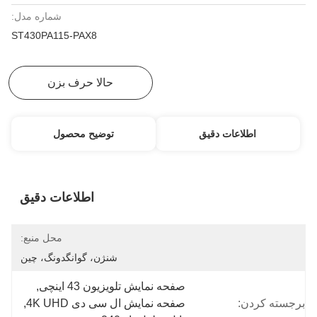
شماره مدل:
ST430PA115-PAX8
بهترین قیمت رو بدست بیار
حالا حرف بزن
اطلاعات دقیق
توضیح محصول
اطلاعات دقیق
محل منبع:
شنژن، گوانگدونگ، چین
صفحه نمایش تلویزیون 43 اینچی
, 
برجسته کردن:
صفحه نمایش ال سی دی 4K UHD
, 