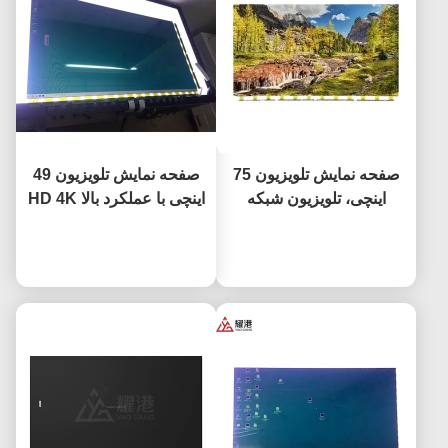
صفحه نمایش تلویزیون 75
صفحه نمایش تلویزیون 49
اینچی، تلویزیون شبکه
اینچی با عملکرد بالا HD 4K
هوشمند، صفحه نمایش ال
ال سی دی نمایشگر
حالا حرف بزن
سی دی برای BOE LG
حالا حرف بزن
تلویزیون LED مانیتور
Hisense، جایگزینی صفحه
DV490FHB-NV0
نمایش