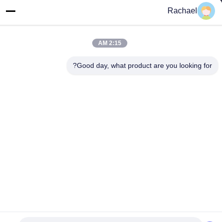
Rachael
خطاب
اتاق 108، ساختمان A، شماره 29، جاده دایونگ، خیابان داشی، منطقه
پانیو، شهر گوانگژو، استان گوانگدونگ، چین
2:15 AM
تلفن
Good day, what product are you looking for?
0086-15112103717
سیاست حفظ حریم خصوصی
|
نقشه سایت
چین خوب کیفیت صفحه نمایش تلویزیونی عرضه کننده. حقوق چاپ
-2026 Guangzhou Yaogang Electronic Technology Co., Ltd. . همه
حقوق محفوظ است