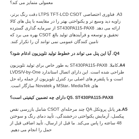
معمولی متمایز می کند؟
A3. فناوری اختصاصی LTPS TFT-LCD CSOT دقت رنگ برتر،
زاویه دید وسیع تر و یکنواختی بهتر را در مقایسه با پنل های کالا
ارائه می دهد. ST430PA115-PAX8 از سرمایه گذاری گسترده
تحقیق و توسعه و فرآیندهای تولید بالغ CSOT بهره می برد که
تامین کنندگان عمومی نمی توانند آن را تکرار کنند.
Q4. آیا این پنل می تواند در خطوط تولید تلویزیون ادغام شود؟
A4.
کاملا. ST430PA115-PAX8 به طور خاص برای تولید تلویزیون
طراحی شده است. این دارای اتصال استاندارد LVDS/V-by-One
است و با پلتفرم های اصلی برد کنترل تلویزیون از جمله راه حل
های MStar، MediaTek و Novatek سازگار است.
Q5. ST430PA115-PAX8 دارای چه تضمین کیفیتی است؟
A5.
هر پانل پروتکل QA چند مرحله‌ای CSOT شامل بازرسی نقص
پیکسل، آزمایش یکنواختی درخشندگی، تأیید دمای رنگ و سوختن
48 ساعته را پاس می‌کند. ما قبل از ارسال، تأیید اضافی قبل از
حمل را انجام می دهیم.