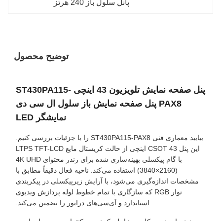
پانل سلول باز 240 هرتز
توضیح محصول
پنل صفحه نمایش تلویزیون 43 اینچی ST430PA115-
PAX8 پنل صفحه نمایش باز سلول ال سی دی
نمایشگر LED
بیایید معماری فنی ST430PA115-PAX8 را با جزئیات بررسی کنیم.
این پنل CSOT 43 اینچی از حالت کریستال مایع LTPS TFT-LCD
با گام پیکسلی بهینه‌سازی شده برای رندر محتوای 4K UHD
(3840×2160) استفاده می‌کند. ناحیه فعال دقیقاً مطابق با
مشخصات اندازه‌گیری می‌شود، با آرایش زیرپیکسلی در پیکربندی
نوار RGB که سازگاری با تمام خطوط لوله پردازش ویدیوی
استاندارد و آی‌سی‌های درایور را تضمین می‌کند.