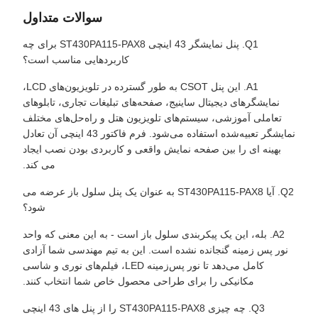
سوالات متداول
Q1. پنل نمایشگر 43 اینچی ST430PA115-PAX8 برای چه
کاربردهایی مناسب است؟
A1. این پنل CSOT به طور گسترده در تلویزیون‌های LCD،
نمایشگرهای دیجیتال ساینیج، صفحه‌های تبلیغات تجاری، تابلوهای
تعاملی آموزشی، سیستم‌های تلویزیون هتل و راه‌حل‌های مختلف
نمایشگر تعبیه‌شده استفاده می‌شود. فرم فاکتور 43 اینچی آن تعادل
بهینه ای را بین صفحه نمایش واقعی و کاربردی بودن نصب ایجاد
می کند.
Q2. آیا ST430PA115-PAX8 به عنوان یک پنل سلول باز عرضه می
شود؟
A2. بله، این یک پیکربندی سلول باز است - به این معنی که واحد
نور پس زمینه گنجانده نشده است. این به تیم مهندسی شما آزادی
کامل می‌دهد تا نور پس‌زمینه LED، فیلم‌های نوری و شاسی
مکانیکی را برای طراحی محصول خاص شما انتخاب کنند.
Q3. چه چیزی ST430PA115-PAX8 را از پنل های 43 اینچی