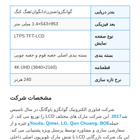
گوانگژو/شنژن/دانگوان/هنگ کنگ
بندر دریایی
953×543×1.4 میلی متر
بعد فیزیکی
LTPS TFT-LCD
نوع صفحه
نمایش
بسته بندی اصلی جعبه فوم و جعبه چوبی
بسته بندی
4K UHD (3840×2160)
قطعنامه
240 هرتز
نرخ تازه سازی
مشخصات شرکت
شرکت فناوری الکترونیک گوانگژو یاوگانگ در سال تاسیس
شد
2017
. این شرکت مارک های مختلف LCD را توزیع می کند، از
جمله
Youda، Qimei، LG، Qun Chuang، BOE
و غیره و از
سفارشی سازی و مشاوره توسط پرسنل ویژه پشتیبانی می کند.
این یک شرکت بازرگانی LCD با شش مارک تلویزیون اصلی داخلی