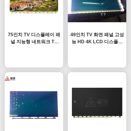
75인치 TV 디스플레이 패
49인치 TV 화면 패널 고성
널 지능형 네트워크 TV
능 HD 4K LCD 디스플레
LCD 화면 Fo BOE LG
이 TV LED 모니터
Hisense 화면 교체
지금 챗팅하세요
DV490FHB-NV0
지금 챗팅하세요