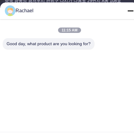
중국 광둥성 광저우시 판위구 다시가 다용로 29번지 A동 108호
Rachael
전화
0086-15112103717
11:15 AM
Good day, what product are you looking for?
개인정보 보호 정책
|
사이트맵
중국 우수 품질 TV 디스플레이 패널 공급자. 저작권 -2026
Guangzhou Yaogang Electronic Technology Co., Ltd. 모두 모든 권
리 보호