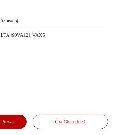
Samsung
LTA490VA121-VAX5
e Prezzo
Ora Chiacchieri