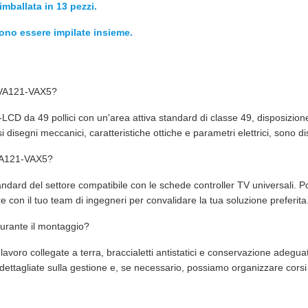
mballata in 13 pezzi.
ono essere impilate insieme.
90VA121-VAX5?
da 49 pollici con un'area attiva standard di classe 49, disposizione 
i disegni meccanici, caratteristiche ottiche e parametri elettrici, sono d
0VA121-VAX5?
andard del settore compatibile con le schede controller TV universali. 
con il tuo team di ingegneri per convalidare la tua soluzione preferita
rante il montaggio?
avoro collegate a terra, braccialetti antistatici e conservazione adeguata
ttagliate sulla gestione e, se necessario, possiamo organizzare corsi di