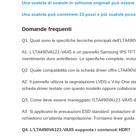
Una scatola di scatole in schiuma originali può essere i
Una scatola può contenere 13 pezzi e più scatole poss
Domande frequenti
Q1. Quali sono le specifiche tecniche principali dell'LTA4
A1. L'LTA490VA121-VAX5 è un pannello Samsung IPS TFT-LCD 
rivestimento duro antiriflesso. Le specifiche complete, inclus
Q2. Quale compatibilità con la scheda driver offre LTA49
A2. Il pannello utilizza la segnalazione LVDS o V-by-One st
scheda driver testate con questo modello oppure collaborare 
Q3. Come deve essere maneggiato l'LTA490VA121-VAX5 du
A3. Si applicano le precauzioni ESD standard: postazioni di l
richiedono un'attenta manipolazione. Forniamo linee guida de
Q4. L'LTA490VA121-VAX5 supporta i contenuti HDR?