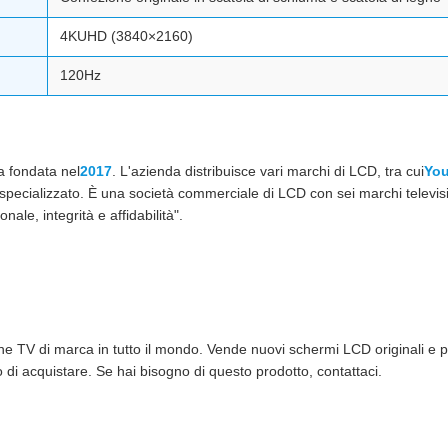
4KUHD (3840×2160)
120Hz
a fondata nel
2017
. L'azienda distribuisce vari marchi di LCD, tra cui
You
ecializzato. È una società commerciale di LCD con sei marchi televisivi 
nale, integrità e affidabilità".
one TV di marca in tutto il mondo. Vende nuovi schermi LCD originali e pa
 di acquistare. Se hai bisogno di questo prodotto, contattaci.