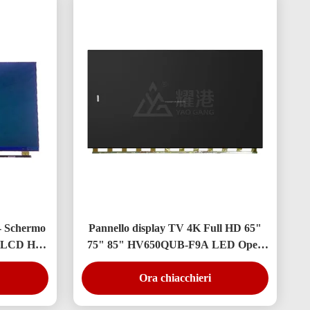
 - Schermo
Pannello display TV 4K Full HD 65"
o LCD HV-
75" 85" HV650QUB-F9A LED Open
Cell
Ora chiacchieri