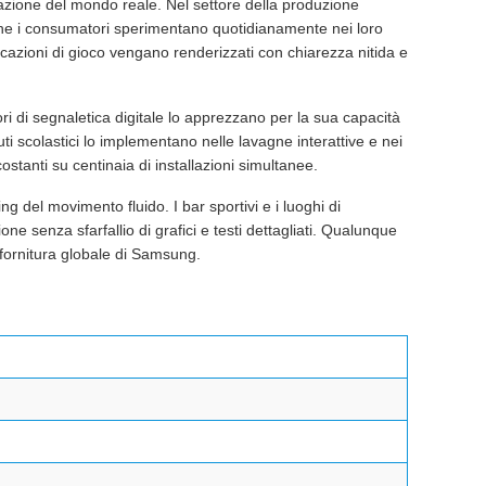
azione del mondo reale. Nel settore della produzione
che i consumatori sperimentano quotidianamente nei loro
icazioni di gioco vengano renderizzati con chiarezza nitida e
ri di segnaletica digitale lo apprezzano per la sua capacità
tuti scolastici lo implementano nelle lavagne interattive e nei
costanti su centinaia di installazioni simultanee.
del movimento fluido. I bar sportivi e i luoghi di
ne senza sfarfallio di grafici e testi dettagliati. Qualunque
fornitura globale di Samsung.