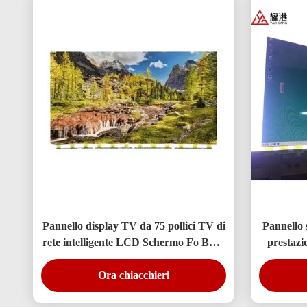
Pannello display TV da 75 pollici TV di
Pannello 
rete intelligente LCD Schermo Fo BOE
prestaz
LG Hisense Sostituzione schermo
LED 
Ora chiacchieri