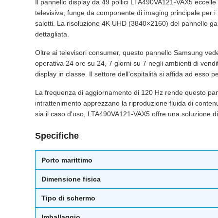
Il pannello display da 49 pollici LTA490VA121-VAX5 eccelle
televisiva, funge da componente di imaging principale per 
salotti. La risoluzione 4K UHD (3840×2160) del pannello gara
dettagliata.
Oltre ai televisori consumer, questo pannello Samsung vede u
operativa 24 ore su 24, 7 giorni su 7 negli ambienti di vendita
display in classe. Il settore dell'ospitalità si affida ad esso
La frequenza di aggiornamento di 120 Hz rende questo pannel
intrattenimento apprezzano la riproduzione fluida di contenut
sia il caso d'uso, LTA490VA121-VAX5 offre una soluzione di
Specifiche
Porto marittimo
Dimensione fisica
Tipo di schermo
Imballaggio