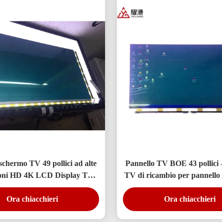
schermo TV 49 pollici ad alte
Pannello TV BOE 43 pollici
ioni HD 4K LCD Display TV
TV di ricambio per pannell
Monitor DV490FHB-NV0
430FHB-N10
Ora chiacchieri
Ora chiacchieri