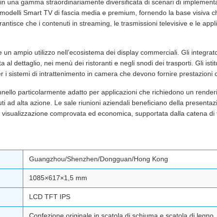
 in una gamma straordinariamente diversificata di scenari di implement
i modelli Smart TV di fascia media e premium, fornendo la base visiva 
ntisce che i contenuti in streaming, le trasmissioni televisive e le appl
n ampio utilizzo nell’ecosistema dei display commerciali. Gli integrato
 al dettaglio, nei menù dei ristoranti e negli snodi dei trasporti. Gli isti
 per i sistemi di intrattenimento in camera che devono fornire prestazioni 
lo particolarmente adatto per applicazioni che richiedono un rendering 
i ad alta azione. Le sale riunioni aziendali beneficiano della presentazio
 visualizzazione comprovata ed economica, supportata dalla catena di 
Guangzhou/Shenzhen/Dongguan/Hong Kong
1085×617×1,5 mm
LCD TFT IPS
Confezione originale in scatola di schiuma e scatola di legno