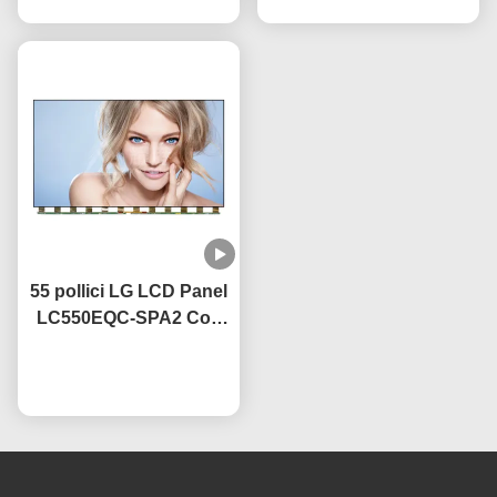
certificato
abbagliamento
55 pollici LG LCD Panel
LC550EQC-SPA2 Con
tecnologia IPS OEM
60Hz Refresh Rate
Ora chiacchieri