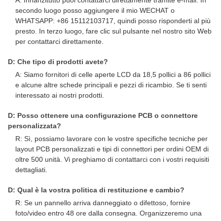
A: Innanzitutto puoi contattarci direttamente tramite e-mail. In
secondo luogo posso aggiungere il mio WECHAT o
WHATSAPP: +86 15112103717, quindi posso risponderti al più
presto. In terzo luogo, fare clic sul pulsante nel nostro sito Web
per contattarci direttamente.
D: Che tipo di prodotti avete?
A: Siamo fornitori di celle aperte LCD da 18,5 pollici a 86 pollici
e alcune altre schede principali e pezzi di ricambio. Se ti senti
interessato ai nostri prodotti.
D: Posso ottenere una configurazione PCB o connettore
personalizzata?
R: Sì, possiamo lavorare con le vostre specifiche tecniche per
layout PCB personalizzati e tipi di connettori per ordini OEM di
oltre 500 unità. Vi preghiamo di contattarci con i vostri requisiti
dettagliati.
D: Qual è la vostra politica di restituzione e cambio?
R: Se un pannello arriva danneggiato o difettoso, fornire
foto/video entro 48 ore dalla consegna. Organizzeremo una