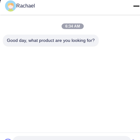
Rachael
6:34 AM
Politica sulla privacy
|
Mappa del sito
Good day, what product are you looking for?
La Cina va bene. Qualità Pannello display TV Fornitore. -2026
Guangzhou Yaogang Electronic Technology Co., Ltd. Tutti. Tutti i
diritti riservati.