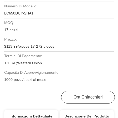
Numero Di Modello:
LC650DUY-SHA1
MOQ:
17 pezzi
Prezzo:
$113.99/pieces 17-272 pieces
Termini Di Pagamento:
T/T,D/P,Western Union
Capacità Di Approvvigionamento:
1000 pezzi/pezzi al mese
Ottenga Il Migliore Prezzo
Ora Chiacchieri
Informazioni Dettagliate
Descrizione Del Prodotto