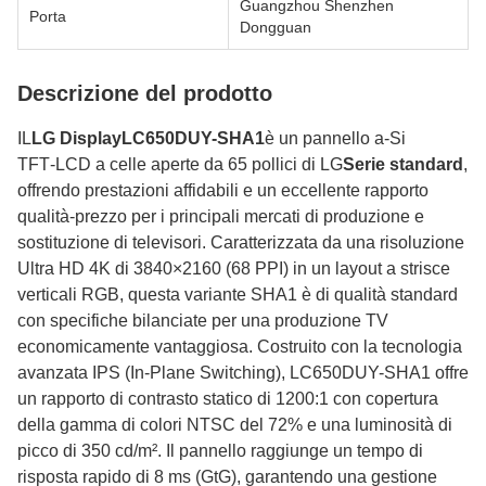
Guangzhou Shenzhen
Porta
Dongguan
Descrizione del prodotto
IL
LG DisplayLC650DUY-SHA1
è un pannello a‑Si
TFT‑LCD a celle aperte da 65 pollici di LG
Serie standard
,
offrendo prestazioni affidabili e un eccellente rapporto
qualità-prezzo per i principali mercati di produzione e
sostituzione di televisori. Caratterizzata da una risoluzione
Ultra HD 4K di 3840×2160 (68 PPI) in un layout a strisce
verticali RGB, questa variante SHA1 è di qualità standard
con specifiche bilanciate per una produzione TV
economicamente vantaggiosa. Costruito con la tecnologia
avanzata IPS (In-Plane Switching), LC650DUY-SHA1 offre
un rapporto di contrasto statico di 1200:1 con copertura
della gamma di colori NTSC del 72% e una luminosità di
picco di 350 cd/m². Il pannello raggiunge un tempo di
risposta rapido di 8 ms (GtG), garantendo una gestione