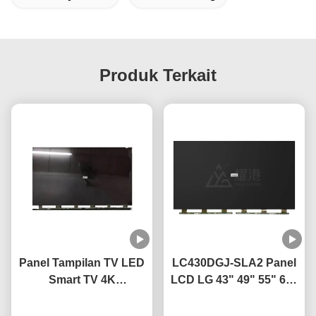
Produk Terkait
Panel Tampilan TV LED
LC430DGJ-SLA2 Panel
Smart TV 4K
LCD LG 43" 49" 55" 65"
LC490EQ4-SMA8 49 Inci
75" 4K Smart TV Layar
Untuk Penggantian TV
bicara sekarang
LCD Panel Kaca LED
bicara sekarang