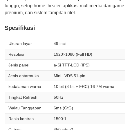
tunggu, setup home theater, aplikasi multimedia dan game
premium, dan sistem tampilan ritel.
Spesifikasi
Ukuran layar
49 inci
Resolusi
1920×1080 (Full HD)
Jenis panel
a-Si TFT-LCD (IPS)
Jenis antarmuka
Mini LVDS 51-pin
kedalaman warna
10 bit (8-bit + FRC) 16 7M warna
Tingkat Refresh
60Hz
Waktu Tanggapan
6ms (GtG)
Rasio kontras
1500:1
Cahaya
450 cd/m2