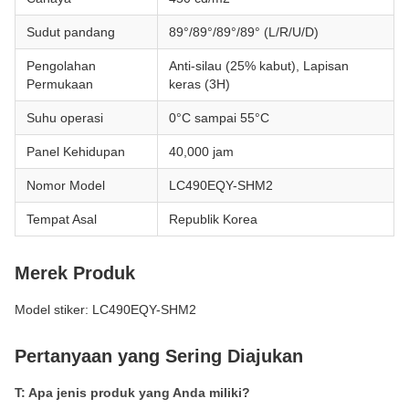
Sudut pandang
89°/89°/89°/89° (L/R/U/D)
Pengolahan
Anti-silau (25% kabut), Lapisan
Permukaan
keras (3H)
Suhu operasi
0°C sampai 55°C
Panel Kehidupan
40,000 jam
Nomor Model
LC490EQY-SHM2
Tempat Asal
Republik Korea
Merek Produk
Model stiker: LC490EQY-SHM2
Pertanyaan yang Sering Diajukan
T: Apa jenis produk yang Anda miliki?