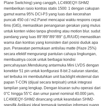
Plane Switching) yang canggih, LC490EQY-SHM2
memberikan rasio kontras statis 1500: 1 dengan cakupan
gamut warna 95% DCI-P3 yang luas dan kecerahan
puncak 450 cd / m2.Panel mencapai waktu respons cepat
6ms (GtG), memastikan penanganan gerakan yang mulus
untuk konten video tanpa ghosting atau motion blur. sudut
pandang yang luas 89°/89°/89°/89° (L/R/U/D) memastikan
warna dan kontras yang konsisten dari posisi duduk apa
pun. Perawatan permukaan antisilau matte (Haze 25%)
secara efektif mengurangi pantulan cahaya lingkungan,
membuatnya cocok untuk berbagai kondisi
pencahayaan.Mendukung antarmuka Mini LVDS dengan
konektor 51 pin untuk konfigurasi 8-bit 2-saluran standar,
sel terbuka ini membutuhkan unit backlight eksternal dan
papan T-CON (dijual secara terpisah) untuk integrasi
tampilan yang lengkap. Dengan kisaran suhu operasi dari
0°C hingga 55°C dan umur panel nominal 40.000 jam,
LC490EQY-SHM2 dirancang untuk keandalan SHM2-
spesifik.Aplikasi ideal termasuk tampilan informasi ruang