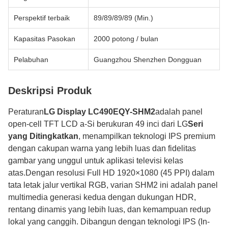
Perspektif terbaik
89/89/89/89 (Min.)
Kapasitas Pasokan
2000 potong / bulan
Pelabuhan
Guangzhou Shenzhen Dongguan
Deskripsi Produk
Peraturan
LG Display LC490EQY-SHM2
adalah panel
open-cell TFT LCD a-Si berukuran 49 inci dari LG
Seri
yang Ditingkatkan
, menampilkan teknologi IPS premium
dengan cakupan warna yang lebih luas dan fidelitas
gambar yang unggul untuk aplikasi televisi kelas
atas.Dengan resolusi Full HD 1920×1080 (45 PPI) dalam
tata letak jalur vertikal RGB, varian SHM2 ini adalah panel
multimedia generasi kedua dengan dukungan HDR,
rentang dinamis yang lebih luas, dan kemampuan redup
lokal yang canggih. Dibangun dengan teknologi IPS (In-