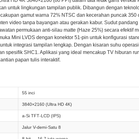
tra HD 4K 3840×2160 (80 PPI) dalam tata letak garis vertikal
malkan untuk lingkungan tampilan publik. Dibangun dengan tekn
n cakupan gamut warna 72% NTSC dan kecerahan puncak 350 cd
ten video tanpa bayangan atau gerakan kabur. Sudut pandang 
awatan permukaan anti-silau matte (Haze 25%) secara efektif 
a Mini LVDS dengan konektor 51-pin untuk konfigurasi standar 
) untuk integrasi tampilan lengkap. Dengan kisaran suhu opera
pesifik SHC1. Aplikasi yang ideal mencakup TV hiburan rumah
ntian papan tulis interaktif.
55 inci
3840×2160 (Ultra HD 4K)
a‑Si TFT‑LCD (IPS)
Jalur V-demi-Satu 8
8-bit — 16,7 juta warna