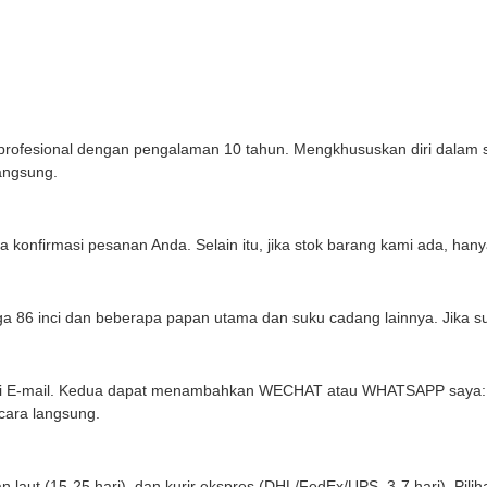
fesional dengan pengalaman 10 tahun. Mengkhususkan diri dalam su
angsung.
 konfirmasi pesanan Anda. Selain itu, jika stok barang kami ada, ha
gga 86 inci dan beberapa papan utama dan suku cadang lainnya. Jika s
lui E-mail. Kedua dapat menambahkan WECHAT atau WHATSAPP saya:
ecara langsung.
n laut (15-25 hari), dan kurir ekspres (DHL/FedEx/UPS, 3-7 hari). Pil