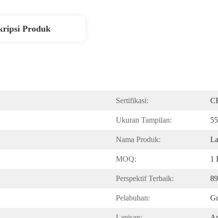
kripsi Produk
Sertifikasi:
C
Ukuran Tampilan:
55
Nama Produk:
L
MOQ:
1 
Perspektif Terbaik:
89
Pelabuhan:
Gu
Lapisan:
An