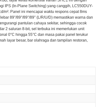
 RGB, layar kelas komersial varian SHC1 ini dengan
ologi IPS (In-Plane Switching) yang canggih, LC550DUY-
/m². Panel ini mencapai waktu respons cepat 8ms
lebar 89°/89°/89°/89° (L/R/U/D) memastikan warna dan
mengurangi pantulan cahaya sekitar, sehingga cocok
2 saluran 8-bit, sel terbuka ini memerlukan unit
sional 0°C hingga 55°C dan masa pakai panel terukur
 layar besar, bar olahraga dan tampilan restoran,