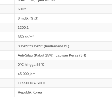
60Hz
8 mdtk (GtG)
1200:1
350 cd/m²
89°/89°/89°/89° (Kiri/Kanan/U/T)
Anti-Silau (Kabut 25%), Lapisan Keras (3H)
0°C hingga 55°C
45.000 jam
LC550DUY-SHC1
Republik Korea