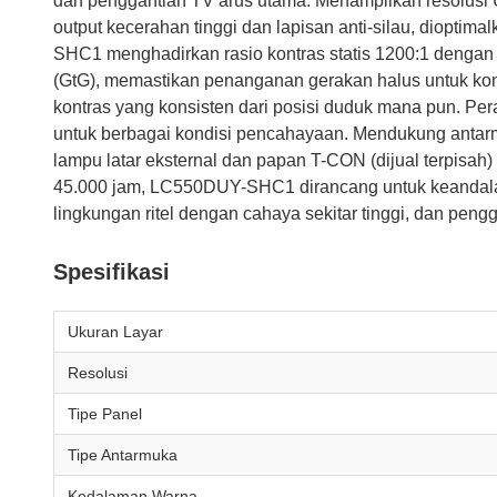
dan penggantian TV arus utama. Menampilkan resolusi Ul
output kecerahan tinggi dan lapisan anti-silau, diopti
SHC1 menghadirkan rasio kontras statis 1200:1 denga
(GtG), memastikan penanganan gerakan halus untuk kon
kontras yang konsisten dari posisi duduk mana pun. Per
untuk berbagai kondisi pencahayaan. Mendukung antarmuk
lampu latar eksternal dan papan T-CON (dijual terpisah
45.000 jam, LC550DUY-SHC1 dirancang untuk keandalan s
lingkungan ritel dengan cahaya sekitar tinggi, dan pengga
Spesifikasi
Ukuran Layar
Resolusi
Tipe Panel
Tipe Antarmuka
Kedalaman Warna