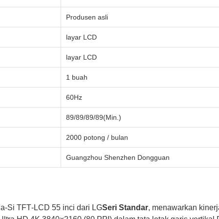
Produsen asli
layar LCD
layar LCD
1 buah
60Hz
89/89/89/89(Min.)
2000 potong / bulan
Guangzhou Shenzhen Dongguan
 a‑Si TFT‑LCD 55 inci dari LG
Seri Standar
, menawarkan kinerj