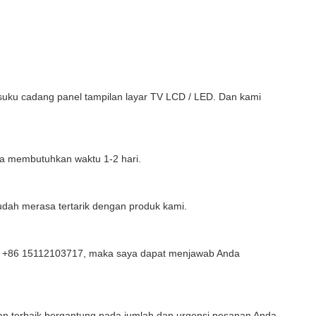
ku cadang panel tampilan layar TV LCD / LED. Dan kami
nya membutuhkan waktu 1-2 hari.
udah merasa tertarik dengan produk kami.
 +86 15112103717, maka saya dapat menjawab Anda
ihan terbaik bergantung pada jumlah dan urgensi pesanan Anda.