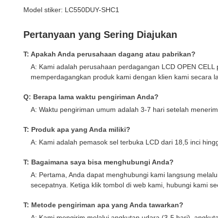
Model stiker: LC550DUY-SHC1
Pertanyaan yang Sering Diajukan
T: Apakah Anda perusahaan dagang atau pabrikan?
A: Kami adalah perusahaan perdagangan LCD OPEN CELL pro
memperdagangkan produk kami dengan klien kami secara l
Q: Berapa lama waktu pengiriman Anda?
A: Waktu pengiriman umum adalah 3-7 hari setelah menerima
T: Produk apa yang Anda miliki?
A: Kami adalah pemasok sel terbuka LCD dari 18,5 inci hin
T: Bagaimana saya bisa menghubungi Anda?
A: Pertama, Anda dapat menghubungi kami langsung mela
secepatnya. Ketiga klik tombol di web kami, hubungi kami s
T: Metode pengiriman apa yang Anda tawarkan?
A: Kami mengirim melalui angkutan udara (3-5 hari), angkuta