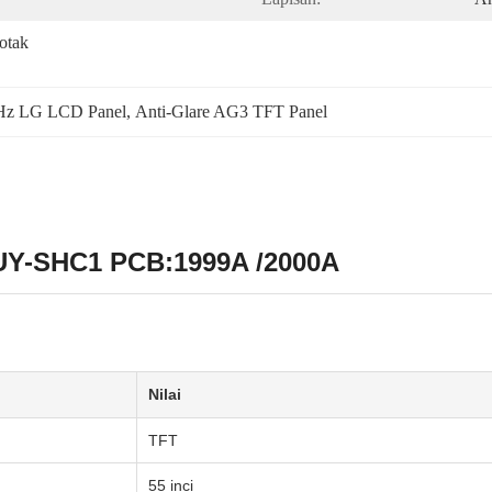
tak 
Hz LG LCD Panel
, 
Anti-Glare AG3 TFT Panel
DUY-SHC1 PCB:1999A /2000A
Nilai
TFT
55 inci