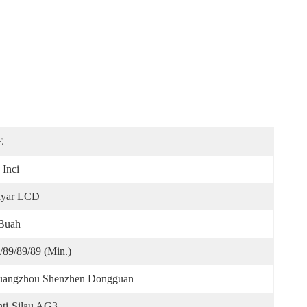
E
 Inci
ayar LCD
Buah
/89/89/89 (min.)
angzhou Shenzhen Dongguan
ti-Silau AG3