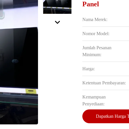
Panel
Nama Merek:
Nomor Model:
Jumlah Pesanan
Minimum:
Harga:
Ketentuan Pembayaran:
Kemampuan
Penyediaan:
Dapatkan Harga T