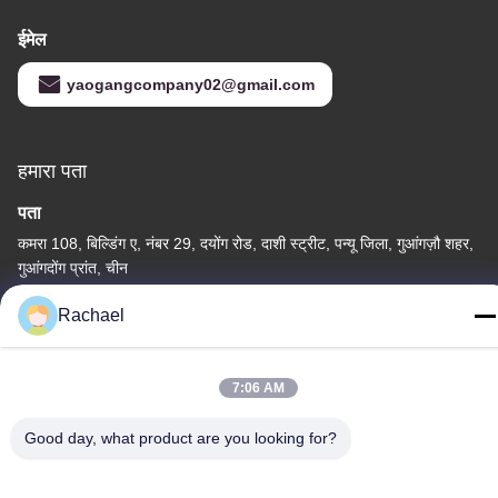
ईमेल
yaogangcompany02@gmail.com
हमारा पता
पता
कमरा 108, बिल्डिंग ए, नंबर 29, दयोंग रोड, दाशी स्ट्रीट, पन्यू जिला, गुआंगज़ौ शहर,
गुआंगदोंग प्रांत, चीन
टेलीफोन
Rachael
0086-15112103717
7:06 AM
Good day, what product are you looking for?
गोपनीयता नीति
|
साइटमैप