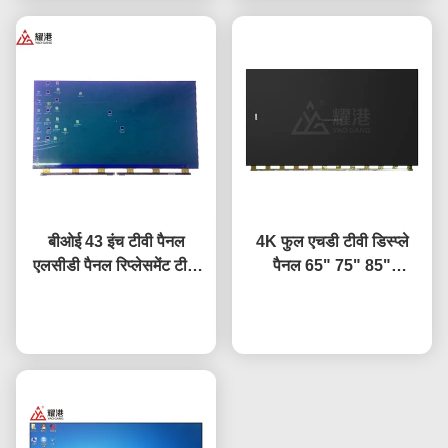
बीओई 43 इंच टीवी पैनल
4K फुल एचडी टीवी डिस्प्ले
एलसीडी पैनल रिप्लेसमेंट टीवी
पैनल 65" 75" 85"
स्क्रीन HV-430FHB-N10
HV650QUB-F9A एलईडी
अब बात करें
ओपन सेल पैनल
अब बात करें