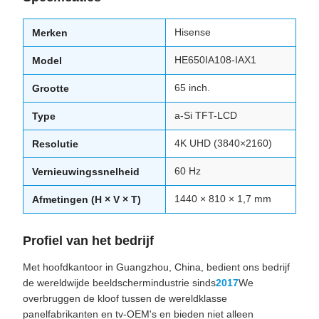
Hisense
Merken
HE650IA108-IAX1
Model
65 inch.
Grootte
a-Si TFT-LCD
Type
4K UHD (3840×2160)
Resolutie
60 Hz
Vernieuwingssnelheid
1440 × 810 × 1,7 mm
Afmetingen (H × V × T)
Profiel van het bedrijf
Met hoofdkantoor in Guangzhou, China, bedient ons bedrijf
de wereldwijde beeldschermindustrie sinds
2017
We
overbruggen de kloof tussen de wereldklasse
panelfabrikanten en tv-OEM's en bieden niet alleen