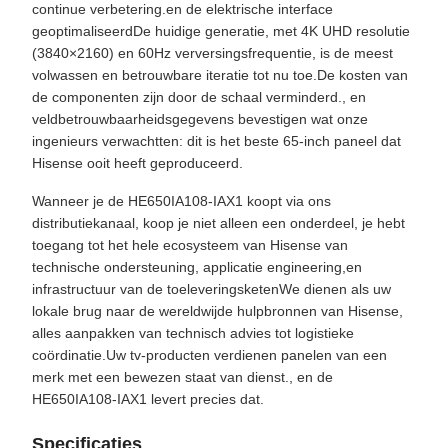
continue verbetering.en de elektrische interface
geoptimaliseerdDe huidige generatie, met 4K UHD resolutie
(3840×2160) en 60Hz verversingsfrequentie, is de meest
volwassen en betrouwbare iteratie tot nu toe.De kosten van
de componenten zijn door de schaal verminderd., en
veldbetrouwbaarheidsgegevens bevestigen wat onze
ingenieurs verwachtten: dit is het beste 65-inch paneel dat
Hisense ooit heeft geproduceerd.
Wanneer je de HE650IA108-IAX1 koopt via ons
distributiekanaal, koop je niet alleen een onderdeel, je hebt
toegang tot het hele ecosysteem van Hisense van
technische ondersteuning, applicatie engineering,en
infrastructuur van de toeleveringsketenWe dienen als uw
lokale brug naar de wereldwijde hulpbronnen van Hisense,
alles aanpakken van technisch advies tot logistieke
coördinatie.Uw tv-producten verdienen panelen van een
merk met een bewezen staat van dienst., en de
HE650IA108-IAX1 levert precies dat.
Specificaties