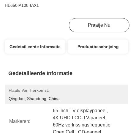
HE650IA108-IAX1
Krijg Beste Prijs
Praatje Nu
Gedetailleerde Informatie
Productbeschrijving
Gedetailleerde Informatie
Plaats Van Herkomst:
Qingdao, Shandong, China
65 inch TV-displaypaneel
, 
4K UHD LCD-TV-paneel
, 
Markeren:
60Hz verfrissingsfrequentie 
Open Cell LCD-paneel