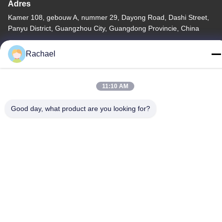
Adres
Kamer 108, gebouw A, nummer 29, Dayong Road, Dashi Street,
Panyu District, Guangzhou City, Guangdong Provincie, China
Telefoon
Rachael
0086-15112103717
11:10 AM
Good day, what product are you looking for?
Privacybeleid
|
Sitemap
China Goed Kwaliteit TV-displaypaneel Auteursrecht © -2026
Guangzhou Yaogang Electronic Technology Co., Ltd. Allemaal.
Alle rechten voorbehouden.