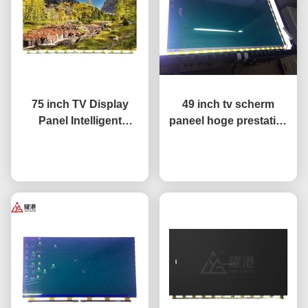
75 inch TV Display
49 inch tv scherm
Panel Intelligent
paneel hoge prestaties
Network TV LCD Screen
HD 4K LCD display tv
Fo BOE LG Hisense
Praatje Nu
LED monitor
Praatje Nu
Scherm vervanging
DV490FHB-NV0