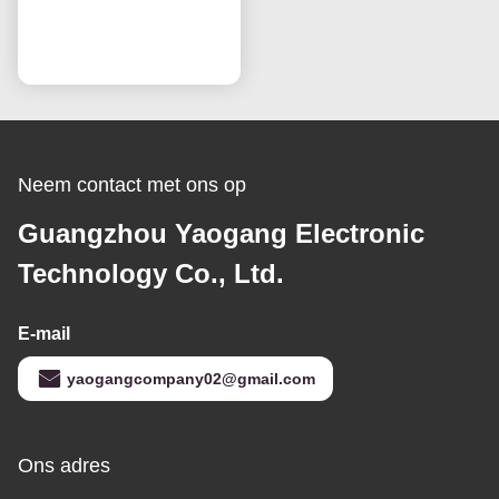
Paneel HV320WHB-F7E
Scherm Vervanging
Praatje Nu
LCD TV Schermen
Neem contact met ons op
Guangzhou Yaogang Electronic
Technology Co., Ltd.
E-mail
yaogangcompany02@gmail.com
Ons adres