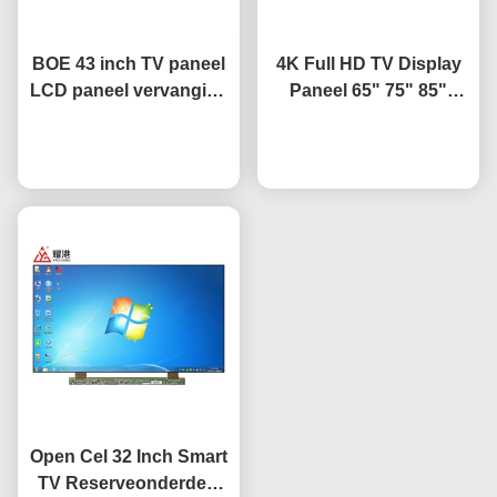
BOE 43 inch TV paneel
4K Full HD TV Display
LCD paneel vervanging
Paneel 65" 75" 85"
TV scherm HV-430FHB-
HV650QUB-F9A LED
Praatje Nu
N10
Open Cel Paneel
Praatje Nu
Open Cel 32 Inch Smart
TV Reserveonderdeel