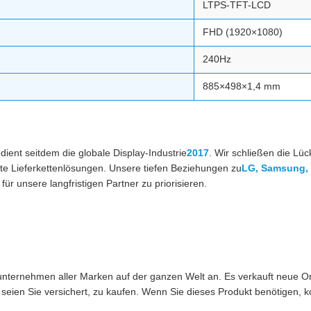
LTPS-TFT-LCD
FHD (1920×1080)
240Hz
885×498×1,4 mm
ent seitdem die globale Display-Industrie
2017
. Wir schließen die Lü
e Lieferkettenlösungen. Unsere tiefen Beziehungen zu
LG, Samsung,
ür unsere langfristigen Partner zu priorisieren.
nternehmen aller Marken auf der ganzen Welt an. Es verkauft neue O
seien Sie versichert, zu kaufen. Wenn Sie dieses Produkt benötigen, ko