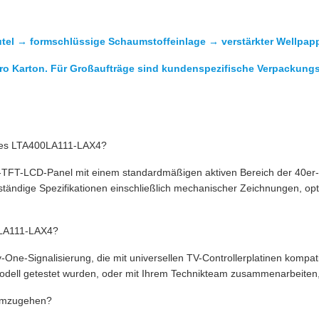
utel → formschlüssige Schaumstoffeinlage → verstärkter Wellpap
ro Karton. Für Großaufträge sind kundenspezifische Verpackungs
n des LTA400LA111-LAX4?
TFT-LCD-Panel mit einem standardmäßigen aktiven Bereich der 40er-K
tändige Spezifikationen einschließlich mechanischer Zeichnungen, opt
00LA111-LAX4?
ne-Signalisierung, die mit universellen TV-Controllerplatinen kompati
odell getestet wurden, oder mit Ihrem Technikteam zusammenarbeiten,
 umzugehen?