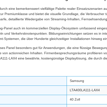
rch eine bemerkenswert vielfältige Palette realer Einsatzszenarien au
zur Premiumklasse und bietet die visuelle Grundlage, die Verbraucher
harfe, detaillierte Wiedergabe von Streaming-Inhalten, Fernsehsend
g-Panel auch im kommerziellen Display-Ökosystem umfassend eingesetz
n und Verkehrsknotenpunkten. Bildungseinrichtungen setzen es in int
t-Systemen, die über Hunderte gleichzeitiger Installationen hinweg ei
ieses Panel besonders gut für Anwendungen, die eine flüssige Bewegu
 von actionreichen Inhalten. Firmenbesprechungsräume profitieren von
111-LAX4 eine bewährte, kostengünstige Displaylösung, die durch die 
Samsung
LTA400LA111-LAX4
40 Zoll