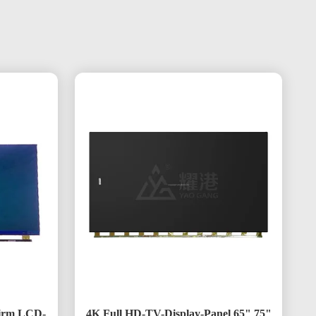
hirm LCD-
4K Full HD-TV-Display-Panel 65" 75"