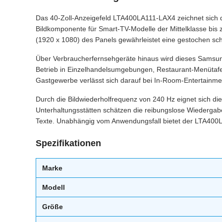
Das 40-Zoll-Anzeigefeld LTA400LA111-LAX4 zeichnet sich du
Bildkomponente für Smart-TV-Modelle der Mittelklasse bis 
(1920 x 1080) des Panels gewährleistet eine gestochen sc
Über Verbraucherfernsehgeräte hinaus wird dieses Samsun
Betrieb in Einzelhandelsumgebungen, Restaurant-Menütafel
Gastgewerbe verlässt sich darauf bei In-Room-Entertainmen
Durch die Bildwiederholfrequenz von 240 Hz eignet sich d
Unterhaltungsstätten schätzen die reibungslose Wiedergabe
Texte. Unabhängig vom Anwendungsfall bietet der LTA400LA
Spezifikationen
Marke
Modell
Größe