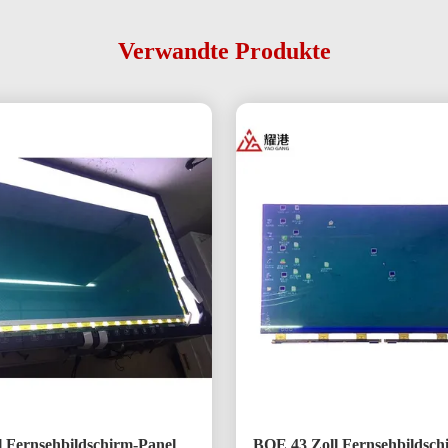
Verwandte Produkte
l Fernsehbildschirm-Panel
BOE 43 Zoll Fernsehbildsc