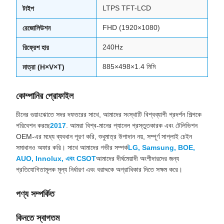
LTPS TFT-LCD
টাইপ
FHD (1920×1080)
রেজোলিউশন
240Hz
রিফ্রেশ হার
885×498×1.4 মিমি
মাত্রা (H×V×T)
কোম্পানির প্রোফাইল
চীনের গুয়াংঝোতে সদর দফতরের সাথে, আমাদের সংস্থাটি বিশ্বব্যাপী প্রদর্শন শিল্পকে
পরিবেশন করছে
2017
. আমরা বিশ্ব-মানের প্যানেল প্রস্তুতকারক এবং টেলিভিশন
OEM-এর মধ্যে ব্যবধান পূরণ করি, শুধুমাত্র উপাদান নয়, সম্পূর্ণ সাপ্লাই চেইন
সমাধানও অফার করি। সাথে আমাদের গভীর সম্পর্ক
LG, Samsung, BOE,
AUO, Innolux, এবং CSOT
আমাদের দীর্ঘমেয়াদী অংশীদারদের জন্য
প্রতিযোগিতামূলক মূল্য নির্ধারণ এবং বরাদ্দকে অগ্রাধিকার দিতে সক্ষম করে।
পণ্য সম্পর্কিত
কিনতে স্বাগতম