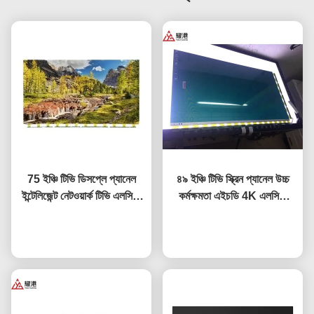
75 ইঞ্চি টিভি ডিসপ্লে প্যানেল
৪৯ ইঞ্চি টিভি স্ক্রিন প্যানেল উচ্চ
ইন্টেলিজেন্ট নেটওয়ার্ক টিভি এলসিডি
কর্মক্ষমতা এইচডি 4K এলসিডি
স্ক্রিন ফোর বিওই এলজি হিসেন্স স্ক্রিন
ডিসপ্লে টিভি এলইডি মনিটর
এখন চ্যাট করুন
প্রতিস্থাপন
DV490FHB-NV0
এখন চ্যাট করুন