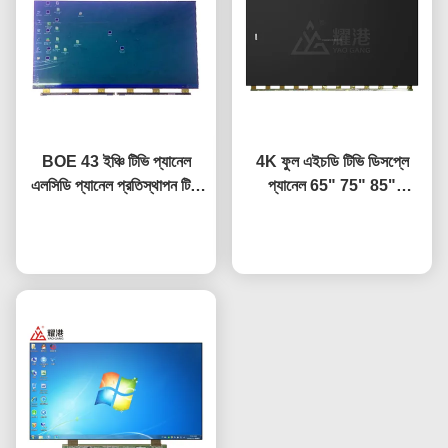
BOE 43 ইঞ্চি টিভি প্যানেল
4K ফুল এইচডি টিভি ডিসপ্লে
এলসিডি প্যানেল প্রতিস্থাপন টিভি
প্যানেল 65" 75" 85"
স্ক্রিন HV-430FHB-N10
HV650QUB-F9A LED
এখন চ্যাট করুন
ওপেন সেল প্যানেল
এখন চ্যাট করুন