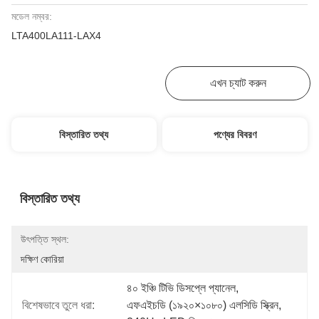
মডেল নম্বর:
LTA400LA111-LAX4
সেরা দাম পান
এখন চ্যাট করুন
বিস্তারিত তথ্য
পণ্যের বিবরণ
বিস্তারিত তথ্য
উৎপত্তি স্থল:
দক্ষিণ কোরিয়া
৪০ ইঞ্চি টিভি ডিসপ্লে প্যানেল
, 
বিশেষভাবে তুলে ধরা:
এফএইচডি (১৯২০×১০৮০) এলসিডি স্ক্রিন
, 