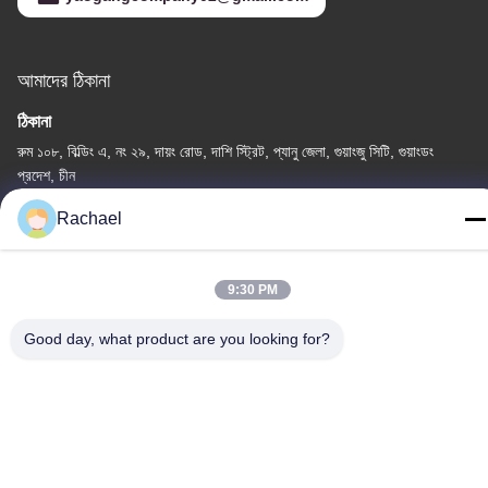
আমাদের ঠিকানা
ঠিকানা
রুম ১০৮, বিল্ডিং এ, নং ২৯, দায়ং রোড, দাশি স্ট্রিট, প্যানু জেলা, গুয়াংজু সিটি, গুয়াংডং
প্রদেশ, চীন
টেলি
Rachael
0086-15112103717
9:30 PM
Good day, what product are you looking for?
গোপনীয়তা নীতি
|
সাইট ম্যাপ
চীন ভালো গুণমান টিভি ডিসপ্লে প্যানেল সরবরাহকারী। কপিরাইট © -2026
Guangzhou Yaogang Electronic Technology Co., Ltd. . সব সমস্ত
অধিকার সংরক্ষিত।