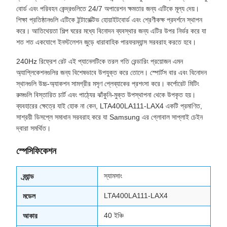
বোর্ড এবং পরিবহন কেন্দ্রগুলিতে 24/7 অপারেশন ক্ষমতার জন্য এটিকে মূল্য দেয়।
শিক্ষা প্রতিষ্ঠানগুলি এটিকে ইন্টারেক্টিভ হোয়াইটবোর্ড এবং শ্রেণীকক্ষ প্রদর্শনে স্থাপন
করে। আতিথেয়তা শিল্প ঘরের মধ্যে বিনোদন ব্যবস্থার জন্য এটির উপর নির্ভর করে যা
শত শত একযোগে ইনস্টলেশন জুড়ে ধারাবাহিক পারফরম্যান্স সরবরাহ করতে হবে।
240Hz রিফ্রেশ রেট এই প্যানেলটিকে তরল গতি রেন্ডারিং প্রয়োজন এমন
অ্যাপ্লিকেশনগুলির জন্য বিশেষভাবে উপযুক্ত করে তোলে। স্পোর্টস বার এবং বিনোদন
স্থানগুলি উচ্চ-অ্যাকশন সামগ্রীর মসৃণ প্লেব্যাকের প্রশংসা করে। কর্পোরেট মিটিং
রুমগুলি বিস্তারিত চার্ট এবং পাঠ্যের ঝাঁকুনি-মুক্ত উপস্থাপনা থেকে উপকৃত হয়।
ব্যবহারের ক্ষেত্রে যাই হোক না কেন, LTA400LA111-LAX4 একটি প্রমাণিত,
সাশ্রয়ী ডিসপ্লে সমাধান সরবরাহ করে যা Samsung এর গ্লোবাল সাপ্লাই চেইন
দ্বারা সমর্থিত।
স্পেসিফিকেশন
স্যামসাং
ব্র্যান্ড
LTA400LA111-LAX4
মডেল
40 ইঞ্চি
আকার