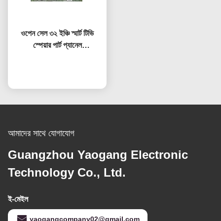
ওপেন সেল ৩২ ইঞ্চি স্মার্ট টিভি
স্পেয়ার পার্ট প্যানেল
HV320WHB-F7E স্ক্রিন
প্রতিস্থাপন এলসিডি টিভি স্ক্রিন
এখন চ্যাট করুন
আমাদের সাথে যোগাযোগ
Guangzhou Yaogang Electronic
Technology Co., Ltd.
ই-মেইল
yaogangcompany02@gmail.com