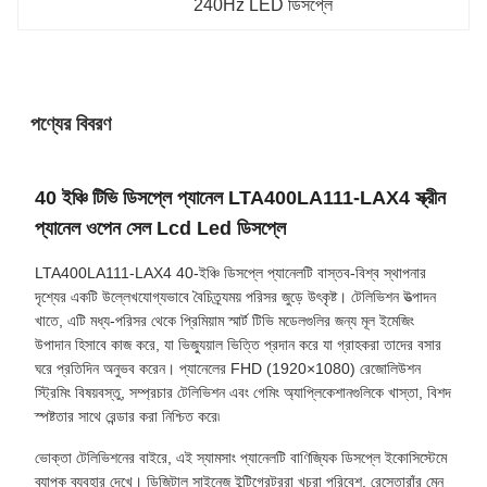
240Hz LED ডিসপ্লে
পণ্যের বিবরণ
40 ইঞ্চি টিভি ডিসপ্লে প্যানেল LTA400LA111-LAX4 স্ক্রীন
প্যানেল ওপেন সেল Lcd Led ডিসপ্লে
LTA400LA111-LAX4 40-ইঞ্চি ডিসপ্লে প্যানেলটি বাস্তব-বিশ্ব স্থাপনার
দৃশ্যের একটি উল্লেখযোগ্যভাবে বৈচিত্র্যময় পরিসর জুড়ে উৎকৃষ্ট। টেলিভিশন উত্পাদন
খাতে, এটি মধ্য-পরিসর থেকে প্রিমিয়াম স্মার্ট টিভি মডেলগুলির জন্য মূল ইমেজিং
উপাদান হিসাবে কাজ করে, যা ভিজ্যুয়াল ভিত্তি প্রদান করে যা গ্রাহকরা তাদের বসার
ঘরে প্রতিদিন অনুভব করেন। প্যানেলের FHD (1920×1080) রেজোলিউশন
স্ট্রিমিং বিষয়বস্তু, সম্প্রচার টেলিভিশন এবং গেমিং অ্যাপ্লিকেশানগুলিকে খাস্তা, বিশদ
স্পষ্টতার সাথে রেন্ডার করা নিশ্চিত করে৷
ভোক্তা টেলিভিশনের বাইরে, এই স্যামসাং প্যানেলটি বাণিজ্যিক ডিসপ্লে ইকোসিস্টেমে
ব্যাপক ব্যবহার দেখে। ডিজিটাল সাইনেজ ইন্টিগ্রেটররা খুচরা পরিবেশ, রেস্তোরাঁর মেনু