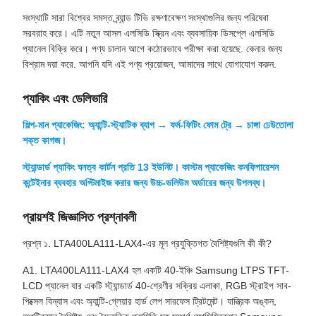
সংস্থাটি সারা বিশ্বের সমস্ত ব্র্যান্ড টিভি রক্ষণাবেক্ষণ সংস্থাগুলির জন্য পরিষেবা
সরবরাহ করে। এটি নতুন আসল এলসিডি স্ক্রিন এবং ব্যবসায়িক ডিসপ্লে এলসিডি
প্যানেল বিক্রি করে। পণ্য চালান আগে কঠোরভাবে পরীক্ষা করা হয়েছে. কেনার জন্য
বিশ্রাম দয়া করে. আপনি যদি এই পণ্য প্রয়োজন, আমাদের সাথে যোগাযোগ করুন.
প্যাকিং এবং ডেলিভারি
শিল্প-মান প্যাকেজিং: অ্যান্টি-স্ট্যাটিক ব্যাগ → ফর্ম-ফিটিং ফোম ট্রে → চাঙ্গা ঢেউতোলা
শক্ত কাগজ।
স্ট্যান্ডার্ড প্যাকিং ঘনত্ব কার্টন প্রতি 13 ইউনিট। কাস্টম প্যাকেজিং কনফিগারেশন
কন্টেইনার ব্যবহার অপ্টিমাইজ করার জন্য উচ্চ-ভলিউম অর্ডারের জন্য উপলব্ধ।
প্রায়শই জিজ্ঞাসিত প্রশ্নাবলী
প্রশ্ন ১. LTA400LA111-LAX4-এর মূল প্রযুক্তিগত বৈশিষ্ট্যগুলি কী কী?
A1. LTA400LA111-LAX4 হল একটি 40-ইঞ্চি Samsung LTPS TFT-
LCD প্যানেল যার একটি স্ট্যান্ডার্ড 40-শ্রেণীর সক্রিয় এলাকা, RGB স্ট্রাইপ সাব-
পিক্সেল বিন্যাস এবং অ্যান্টি-গ্লেয়ার হার্ড লেপ সারফেস ট্রিটমেন্ট। যান্ত্রিক অঙ্কন,