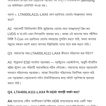
অপটিক্যাল বৈশিষ্ট্য এবং বৈদ্যুতিক পরামিতি সহ সম্পূর্ণ স্পেসিফিকেশন Samsung
এর অফিসিয়াল ডেটাশিটে পাওয়া যায়।
প্রশ্ন ২. LTA400LA111-LAX4 কোন ড্রাইভার বোর্ডের সামঞ্জস্যতা অফার
করে?
A2. প্যানেলটি ইউনিভার্সাল টিভি কন্ট্রোলার বোর্ডের সাথে সামঞ্জস্যপূর্ণ শিল্প-মান
LVDS বা V-বাই-ওয়ান সিগন্যালিং ব্যবহার করে। আমরা এই মডেলের সাথে পরীক্ষিত
নির্দিষ্ট T-Con এবং ড্রাইভার বোর্ডের সমন্বয়ের সুপারিশ করতে পারি, অথবা আপনার
পছন্দের সমাধান যাচাই করতে আপনার ইঞ্জিনিয়ারিং দলের সাথে কাজ করতে পারি।
Q3. সমাবেশের সময় LTA400LA111-LAX4 কীভাবে পরিচালনা করা উচিত?
A3. স্ট্যান্ডার্ড ESD সতর্কতা প্রযোজ্য — গ্রাউন্ডেড ওয়ার্কস্টেশন, অ্যান্টি-স্ট্যাটিক
কব্জির স্ট্র্যাপ এবং পরিবাহী প্যাকেজিংয়ে সঠিক স্টোরেজ। প্যানেলের কাচের প্রান্তগুলি
সাবধানে পরিচালনার প্রয়োজন। আমরা বিস্তারিত পরিচালনার নির্দেশিকা প্রদান করি
এবং প্রয়োজনে প্রোডাকশন লাইন টেকনিশিয়ানদের জন্য সাইটে প্রশিক্ষণের ব্যবস্থা
করতে পারি।
Q4. LTA400LA111-LAX4 কি HDR সামগ্রী সমর্থন করে?
A4.
প্যানেলের নেটিভ অপটিক্যাল বৈশিষ্ট্য HDR বাস্তবায়নের জন্য একটি শক্ত