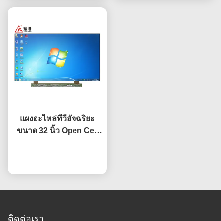
แผงอะไหล่ทีวีอัจฉริยะ
ขนาด 32 นิ้ว Open Cell
HV320WHB-F7E หน้าจอ
เปลี่ยน จอแอลซีดี ทีวี
พูดคุยกันตอนนี้
ติดต่อเรา