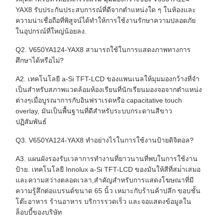
YAX8 รับประกันประสบการณ์ที่ดีจากตําแหน่งใด ๆ ในห้องและ
ความน่าเชื่อถือที่พิสูจน์ได้ทําให้การใช้งานรักษาความปลอดภัย
ในอุปกรณ์ที่ใหญ่น้อยลง.
Q2. V650YA124-YAX8 สามารถใช้ในการแสดงภาพทางการ
ศึกษาได้หรือไม่?
A2. เทคโนโลยี a-Si TFT-LCD ของแพนเนลให้มุมมองกว้างที่จํา
เป็นสําหรับสภาพแวดล้อมห้องเรียนที่นักเรียนมองจอจากตําแหน่ง
ต่างๆเมื่อบูรณาการกับอินฟราเรดหรือ capacitative touch
overlay, มันเป็นพื้นฐานที่ดีสําหรับระบบกระดานสีขาว
ปฏิสัมพันธ์
Q3. V650YA124-YAX8 ทําอย่างไรในการใช้งานป้ายดิจิตอล?
A3. แผนผังรองรับเวลาการทํางานที่ยาวนานที่พบในการใช้งาน
ป้าย. เทคโนโลยี Innolux a-Si TFT-LCD ของมันให้สีที่สม่ําเสมอ
และความสว่างตลอดเวลา,สําคัญสําหรับการแสดงโฆษณาที่มี
ความรู้สึกต่อแบรนด์ขนาด 65 นิ้ว เหมาะกับร้านค้าปลีก ขอบชั้น
โต๊ะอาหาร ร้านอาหาร บริการรวดเร็ว และจอแสดงข้อมูลใน
ล็อบบี้ของบริษัท