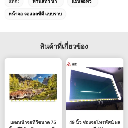
แท็ก:
พานีลทีวี นำ
แผ่นจอทีวี
หน้าจอ จอแอลซีดี แบบราบ
สินค้าที่เกี่ยวข้อง
แผงหน้าจอทีวีขนาด 75
49 นิ้ว ช่องจอโทรทัศน์ ผล