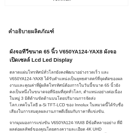
คำอธิบายผลิตภัณฑ์
ผังจอทีวีขนาด 65 นิ้ว V650YA124-YAX8 ผังจอ
เปิดเซลล์ Lcd Led Display
ตลาดแผ่นโทรทัศน์ทั่วโลกยังคงพัฒนาอย่างรวดเร็ว และ
V650YA124-YAX8 ได้รับตําแหน่งเป็นยุทธศาสตร์ที่จุดตัดของผล
งานและคุณค่าที่ผู้ผลิตโทรทัศน์ต้องการในวันนี้ขนาด 65 นิ้วยัง
คงเป็นหนึ่งในขนาดจอที่นิยมที่สุดทั่วโลก, ตําแหน่งอย่างต่อเนื่อง
ในหมู่ 3 มิติด้านขัดด้านบนโดยปริมาณการจัดส่ง
โลก.เทคโนโลยี a-Si TFT-LCD ของ Innolux ในหมวดนี้ได้รับชื่อ
เสียงในการสมดุลผลงานภาพดีเยี่ยมกับราคาที่แข่งขัน.
จากมุมมองการแข่งขัน V650YA124-YAX8 มีข้อดีหลายอย่าง ที่มี
ผลต่อผลลัพธ์ของคุณโดยตรงความละเอียด 4K UHD