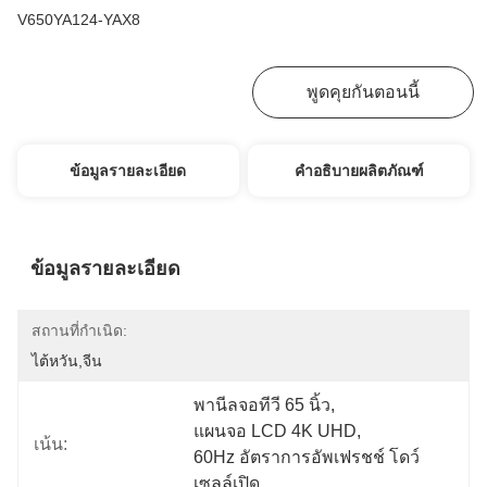
V650YA124-YAX8
หา ราคา ที่ ดี ที่สุด
พูดคุยกันตอนนี้
ข้อมูลรายละเอียด
คำอธิบายผลิตภัณฑ์
ข้อมูลรายละเอียด
สถานที่กำเนิด:
ไต้หวัน,จีน
พานีลจอทีวี 65 นิ้ว
, 
แผนจอ LCD 4K UHD
, 
เน้น:
60Hz อัตราการอัพเฟรชช์ โดว์
เซลล์เปิด