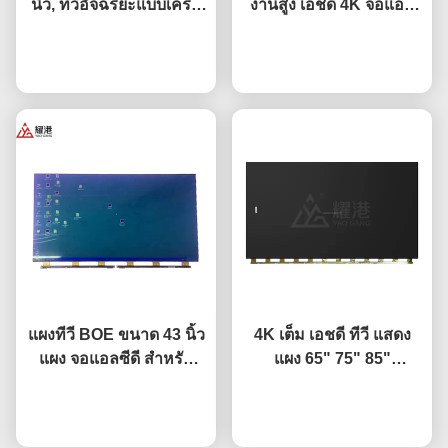
นิ้ว, ทีวีอัจฉริยะแบบเครือ
งานสูง เอชดี 4K จอแอล
ข่าย, หน้าจอ จอแอลซีดี
ซีดี แสดง ทีวี นำ Monitor
สำหรับเปลี่ยน BOE แอลจี
พูดคุยกันตอนนี้
DV490FHB-NV0
พูดคุยกันตอนนี้
Hisense
แผงทีวี BOE ขนาด 43 นิ้ว
4K เต็ม เอชดี ทีวี แสดง
แผง จอแอลซีดี สำหรับ
แผง 65" 75" 85"
เปลี่ยนหน้าจอทีวี HV-
HV650QUB-F9A นำ เปิด
พูดคุยกันตอนนี้
430FHB-N10
พูดคุยกันตอนนี้
เซลล์