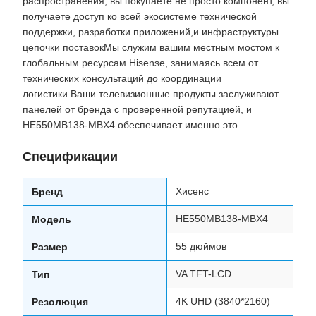
распространения, вы покупаете не просто компонент, вы
получаете доступ ко всей экосистеме технической
поддержки, разработки приложений,и инфраструктуры
цепочки поставокМы служим вашим местным мостом к
глобальным ресурсам Hisense, занимаясь всем от
технических консультаций до координации
логистики.Ваши телевизионные продукты заслуживают
панелей от бренда с проверенной репутацией, и
HE550MB138-MBX4 обеспечивает именно это.
Спецификации
Хисенс
Бренд
HE550MB138-MBX4
Модель
55 дюймов
Размер
VA TFT-LCD
Тип
4K UHD (3840*2160)
Резолюция