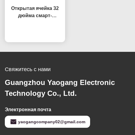
Открытая ячейка 32
дюйма смарт-
телевизор запасная
Побеседуйте теперь
часть панель
HV320WHB-F7E
Замена экрана
Свяжитесь с нами
Guangzhou Yaogang Electronic
Technology Co., Ltd.
Электронная почта
yaogangcompany02@gmail.com