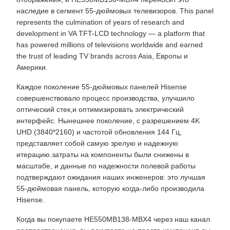
наследие в сегмент 55-дюймовых телевизоров. This panel
represents the culmination of years of research and
development in VA TFT-LCD technology — a platform that
has powered millions of televisions worldwide and earned
the trust of leading TV brands across Asia, Европы и
Америки.
Каждое поколение 55-дюймовых панелей Hisense
совершенствовало процесс производства, улучшило
оптический стек,и оптимизировать электрический
интерфейс. Нынешнее поколение, с разрешением 4K
UHD (3840*2160) и частотой обновления 144 Гц,
представляет собой самую зрелую и надежную
итерацию.затраты на компоненты были снижены в
масштабе, и данные по надежности полевой работы
подтверждают ожидания наших инженеров: это лучшая
55-дюймовая панель, которую когда-либо производила
Hisense.
Когда вы покупаете HE550MB138-MBX4 через наш канал