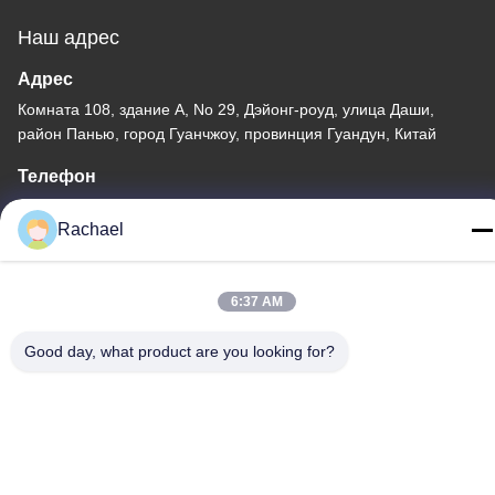
Наш адрес
Адрес
Комната 108, здание А, No 29, Дэйонг-роуд, улица Даши,
район Панью, город Гуанчжоу, провинция Гуандун, Китай
Телефон
0086-15112103717
Rachael
6:37 AM
Good day, what product are you looking for?
Политика конфиденциальности
|
Карта сайта
Китай хорошо. Качество Панель дисплея телевизора
Доставщик. -2026 Guangzhou Yaogang Electronic Technology
Co., Ltd. Все. Все права защищены.