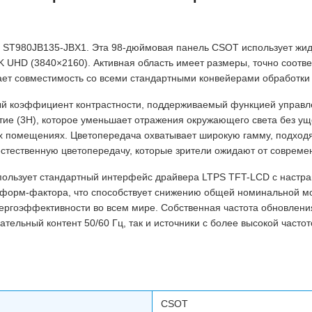
у ST980JB135-JBX1. Эта 98-дюймовая панель CSOT использует жи
K UHD (3840×2160). Активная область имеет размеры, точно соот
ает совместимость со всеми стандартными конвейерами обработки
ый коэффициент контрастности, поддерживаемый функцией управл
тие (3H), которое уменьшает отражения окружающего света без ущ
х помещениях. Цветопередача охватывает широкую гамму, подходя
стественную цветопередачу, которые зрители ожидают от совреме
использует стандартный интерфейс драйвера LTPS TFT-LCD с наст
форм-фактора, что способствует снижению общей номинальной мо
ергоэффективности во всем мире. Собственная частота обновлени
тельный контент 50/60 Гц, так и источники с более высокой част
CSOT