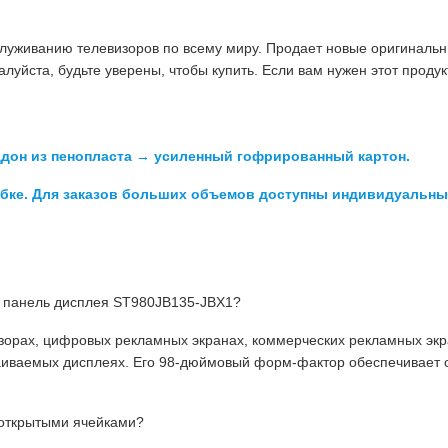
луживанию телевизоров по всему миру. Продает новые оригиналь
уйста, будьте уверены, чтобы купить. Если вам нужен этот продукт
оддон из пенопласта → усиленный гофрированный картон.
робке. Для заказов больших объемов доступны индивидуальн
я панель дисплея ST980JB135-JBX1?
зорах, цифровых рекламных экранах, коммерческих рекламных экр
раиваемых дисплеях. Его 98-дюймовый форм-фактор обеспечивает
 открытыми ячейками?