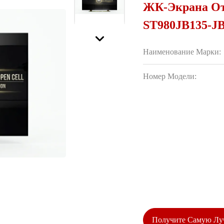
ЖК-Экрана От
ST980JB135-J
Наименование Марки:
Номер Модели:
Получите Самую Л