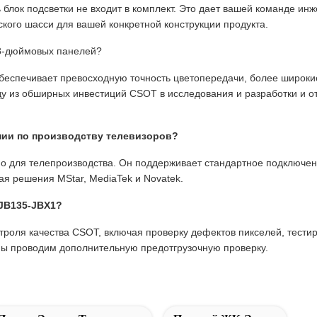
ь блок подсветки не входит в комплект. Это дает вашей команде и
ского шасси для вашей конкретной конструкции продукта.
98-дюймовых панелей?
еспечивает превосходную точность цветопередачи, более широки
у из обширных инвестиций CSOT в исследования и разработки и о
инии по производству телевизоров?
о для телепроизводства. Он поддерживает стандартное подключен
я решения MStar, MediaTek и Novatek.
0JB135-JBX1?
роля качества CSOT, включая проверку дефектов пикселей, тестир
мы проводим дополнительную предотгрузочную проверку.