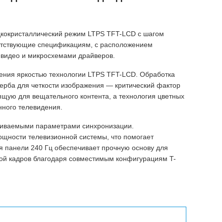
дкокристаллический режим LTPS TFT-LCD с шагом
ветствующие спецификациям, с расположением
 видео и микросхемами драйверов.
ения яркостью технологии LTPS TFT-LCD. Обработка
ерба для четкости изображения — критический фактор
щую для вещательного контента, а технология цветных
нного телевидения.
раиваемыми параметрами синхронизации.
щности телевизионной системы, что помогает
я панели 240 Гц обеспечивает прочную основу для
отой кадров благодаря совместимым конфигурациям T-