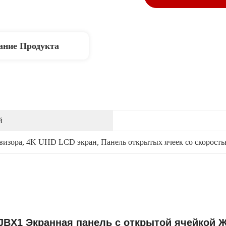
ание Продукта
й
визора
, 
4K UHD LCD экран
, 
Панель открытых ячеек со скорост
JBX1 Экранная панель с открытой ячейкой 