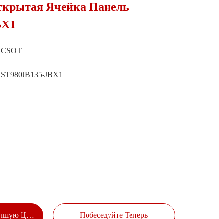
крытая Ячейка Панель
BX1
CSOT
ST980JB135-JBX1
учшую Цену
Побеседуйте Теперь