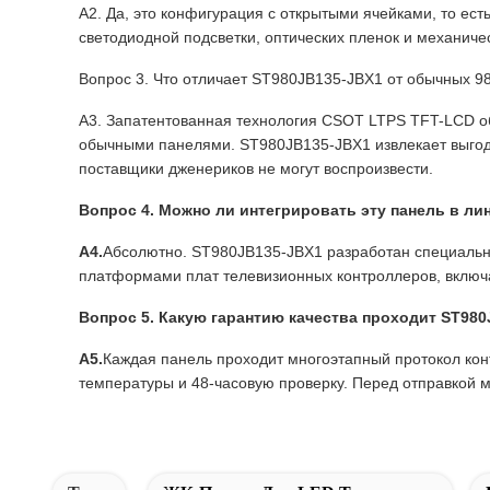
А2. Да, это конфигурация с открытыми ячейками, то ест
светодиодной подсветки, оптических пленок и механиче
Вопрос 3. Что отличает ST980JB135-JBX1 от обычных 
А3. Запатентованная технология CSOT LTPS TFT-LCD об
обычными панелями. ST980JB135-JBX1 извлекает выгод
поставщики дженериков не могут воспроизвести.
Вопрос 4. Можно ли интегрировать эту панель в л
А4.
Абсолютно. ST980JB135-JBX1 разработан специальн
платформами плат телевизионных контроллеров, включа
Вопрос 5. Какую гарантию качества проходит ST98
А5.
Каждая панель проходит многоэтапный протокол конт
температуры и 48-часовую проверку. Перед отправкой 