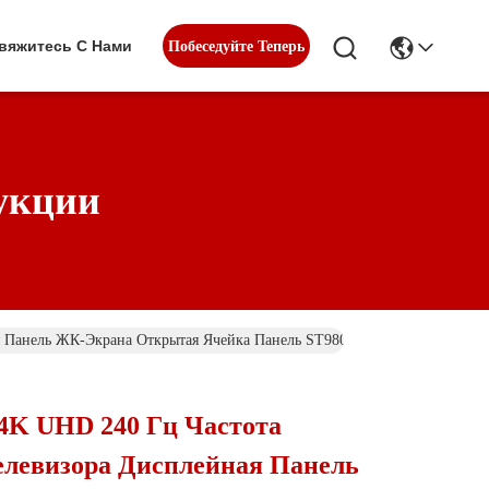
вяжитесь С Нами
Побеседуйте Теперь
укции
 Панель ЖК-Экрана Открытая Ячейка Панель ST980JB135-JBX1
4K UHD 240 Гц Частота
елевизора Дисплейная Панель