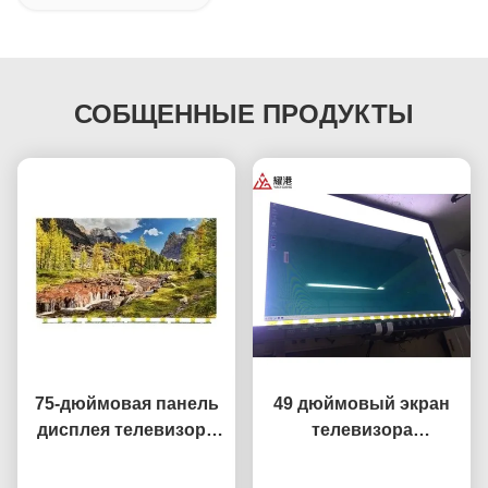
СОБЩЕННЫЕ ПРОДУКТЫ
75-дюймовая панель
49 дюймовый экран
дисплея телевизора
телевизора
Интеллектуальная
высокопроизводительн
сеть телевизора с ЖК-
Побеседуйте теперь
HD 4K LCD дисплей TV
Побеседуйте теперь