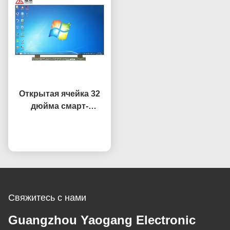
Открытая ячейка 32
дюйма смарт-
телевизор запасная
Побеседуйте теперь
часть панель
HV320WHB-F7E
Замена экрана
Свяжитесь с нами
Guangzhou Yaogang Electronic