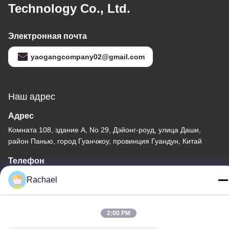
Technology Co., Ltd.
Электронная почта
yaogangcompany02@gmail.com
Наш адрес
Адрес
Комната 108, здание А, No 29, Дэйонг-роуд, улица Даши,
район Панью, город Гуанчжоу, провинция Гуандун, Китай
Телефон
0086-15112103717
Rachael
2:00 PM