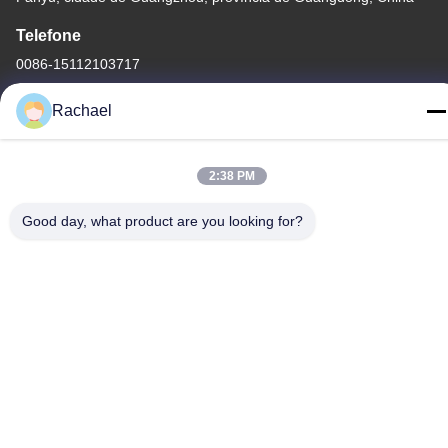
Telefone
0086-15112103717
Rachael
2:38 PM
Política de Privacidade
|
Mapa do Site
Good day, what product are you looking for?
China bom Qualidade Painel de exibição do televisor Fornecedor.
Copyright © -2026 Guangzhou Yaogang Electronic Technology
Co., Ltd. Todos. Todos os direitos reservados.