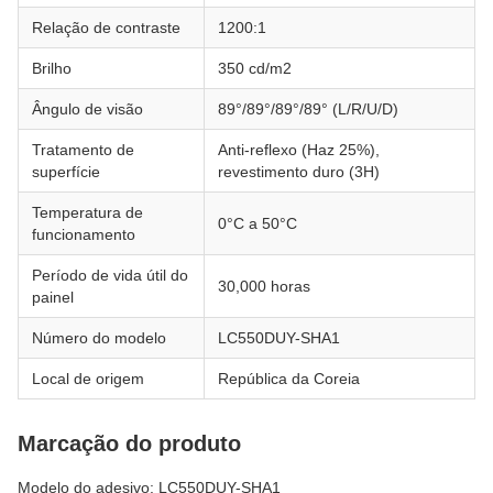
Relação de contraste
1200:1
Brilho
350 cd/m2
Ângulo de visão
89°/89°/89°/89° (L/R/U/D)
Tratamento de
Anti-reflexo (Haz 25%),
superfície
revestimento duro (3H)
Temperatura de
0°C a 50°C
funcionamento
Período de vida útil do
30,000 horas
painel
Número do modelo
LC550DUY-SHA1
Local de origem
República da Coreia
Marcação do produto
Modelo do adesivo: LC550DUY-SHA1