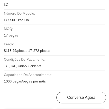
LG
Número Do Modelo:
LC550DUY-SHA1
MOQ:
17 peças
Preço:
$113.99/pieces 17-272 pieces
Condições De Pagamento:
T/T, D/P, União Ocidental
Capacidade De Abastecimento:
1000 peças/peças por mês
Obtenha O Melhor Preço
Converse Agora