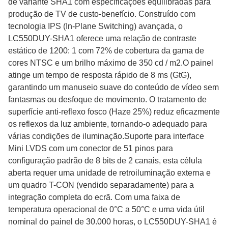
de variante SHA1 com especificações equilibradas para
produção de TV de custo-benefício. Construído com
tecnologia IPS (In-Plane Switching) avançada, o
LC550DUY-SHA1 oferece uma relação de contraste
estático de 1200: 1 com 72% de cobertura da gama de
cores NTSC e um brilho máximo de 350 cd / m2.O painel
atinge um tempo de resposta rápido de 8 ms (GtG),
garantindo um manuseio suave do conteúdo de vídeo sem
fantasmas ou desfoque de movimento. O tratamento de
superfície anti-reflexo fosco (Haze 25%) reduz eficazmente
os reflexos da luz ambiente, tornando-o adequado para
várias condições de iluminação.Suporte para interface
Mini LVDS com um conector de 51 pinos para
configuração padrão de 8 bits de 2 canais, esta célula
aberta requer uma unidade de retroiluminação externa e
um quadro T-CON (vendido separadamente) para a
integração completa do ecrã. Com uma faixa de
temperatura operacional de 0°C a 50°C e uma vida útil
nominal do painel de 30.000 horas, o LC550DUY-SHA1 é