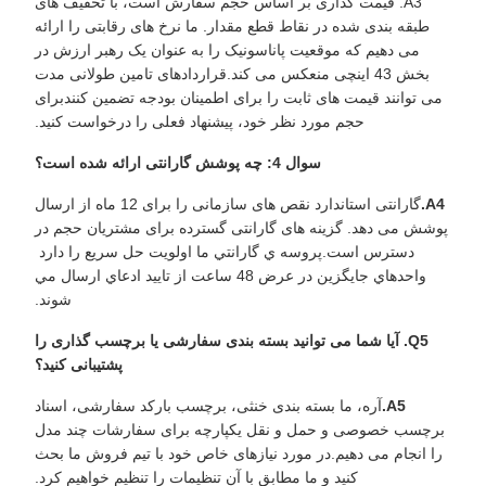
A3. قیمت گذاری بر اساس حجم سفارش است، با تخفیف های
طبقه بندی شده در نقاط قطع مقدار. ما نرخ های رقابتی را ارائه
می دهیم که موقعیت پاناسونیک را به عنوان یک رهبر ارزش در
بخش 43 اینچی منعکس می کند.قراردادهای تامین طولانی مدت
می توانند قیمت های ثابت را برای اطمینان بودجه تضمین کنندبرای
حجم مورد نظر خود، پیشنهاد فعلی را درخواست کنید.
سوال 4: چه پوشش گارانتی ارائه شده است؟
A4.
گارانتی استاندارد نقص های سازمانی را برای 12 ماه از ارسال
پوشش می دهد. گزینه های گارانتی گسترده برای مشتریان حجم در
دسترس است.پروسه ي گارانتي ما اولویت حل سريع را دارد ‬
واحدهاي جايگزين در عرض 48 ساعت از تاييد ادعاي ارسال مي
شوند.
Q5. آیا شما می توانید بسته بندی سفارشی یا برچسب گذاری را
پشتیبانی کنید؟
A5.
آره، ما بسته بندی خنثی، برچسب بارکد سفارشی، اسناد
برچسب خصوصی و حمل و نقل یکپارچه برای سفارشات چند مدل
را انجام می دهیم.در مورد نیازهای خاص خود با تیم فروش ما بحث
کنید و ما مطابق با آن تنظیمات را تنظیم خواهیم کرد.