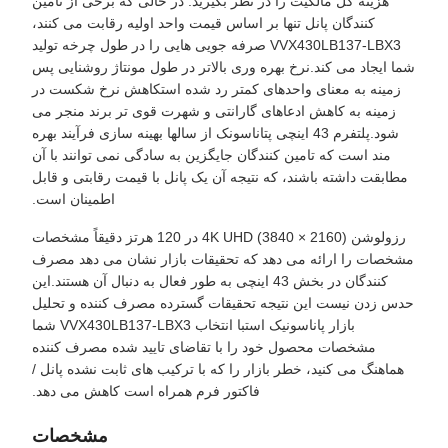
هزینه کل مالکیت را در نظر بگیرید. در حالی که برخی از تامین
کنندگان پانل تنها بر اساس قیمت واحد اولیه رقابت می کنند،
VVX430LB137-LBX3 صرفه جویی هایی را در طول چرخه تولید
شما ایجاد می کند.نرخ بهره وری بالاتر در طول مونتاژ روشنایی پس
زمینه به معنای واحدهای کمتر رد شده استکاهش نرخ شکست در
زمینه به کاهش ادعاهای گارانتی و شهرت قوی تر برند منجر می
شود.پلتفرم 43 اینچی پتاناسونک از سالها بهینه سازی فرآیند بهره
مند است که تامین کنندگان جایگزین به سادگی نمی توانند با آن
مطابقت داشته باشند، که نتیجه آن یک پانل با قیمت رقابتی و قابل
اطمینان است.
رزولوشن 4K UHD (3840 × 2160) در 120 هرتز دقیقاً مشخصات
مشخصات را ارائه می دهد که تحقیقات بازار نشان می دهد مصرف
کنندگان در بخش 43 اینچی به طور فعال به دنبال آن هستند.اين
حدس زدن نيست اين نتيجه تحقيقات گسترده مصرف کننده و تحلیل
بازار پاناسونيک استبا انتخاب VVX430LB137-LBX3 شما
مشخصات محصول خود را با تقاضای تایید شده مصرف کننده
هماهنگ می کنید، خطر بازار را که با ترکیب های ثابت نشده پانل /
فاکتور فرم همراه است کاهش می دهد.
مشخصات