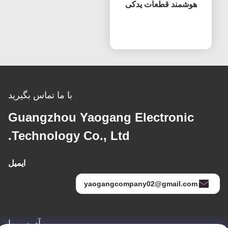
هوشمند قطعات یدکی
صفحه HV320WHB-F7E
حالا حرف بزن
تعویض صفحه نمایش صفحه
نمایش ال سی دی
با ما تماس بگیرید
Guangzhou Yaogang Electronic
Technology Co., Ltd.
ایمیل
yaogangcompany02@gmail.com
آدرس ما