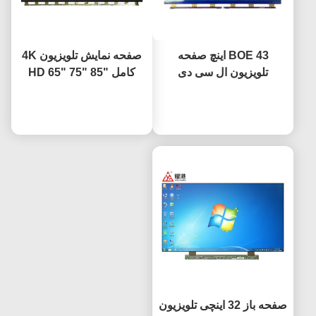
BOE 43 اینچ صفحه
صفحه نمایش تلویزیون 4K
تلویزیون ال سی دی
کامل HD 65" 75" 85"
جایگزین صفحه تلویزیون
HV650QUB-F9A LED
حالا حرف بزن
HV-430FHB-N10
حالا حرف بزن
Open Cell Panel
صفحه باز 32 اینچی تلویزیون