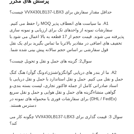
پرسش های مکرر
حداقل مقدار سفارش برای VVX430LB137-LBX3 چیست؟
A1. ما سیاست های انعطاف پذیر MOQ را حفظ می کنیم.
سفارشات نمونه از واحدهای تک برای ارزیابی و نمونه سازی
پذیرفته می شوند. قیمت حجم از 17 قطعه به بالا اعمال می شود.با
تخفیف های اضافی در مقادیر بالاتربا ما تماس بگیرید برای یک نقل
قول سفارشی بر اساس حجم سالانه پیش بینی شده شما.
سوال2: گزینه های حمل و نقل و تحویل چیست؟
A2. ما از بندر های دریایی گوانگژو/شنژن/دونگ گوآن/ هنگ کنگ
حمل و نقل می کنیم. حمل و نقل استاندارد با حمل و نقل دریایی با
اسناد صادراتی کامل از جمله فاکتور تجاری، لیست بسته بندی،و
گواهی منشاءگزینه های حمل و نقل هوایی و حمل و نقل سریع
(DHL / FedEx) برای سفارشات فوری یا محموله های نمونه در
دسترس هستند.
سوال 3: قیمت گذاری برای VVX430LB137-LBX3 چگونه کار می
کند؟