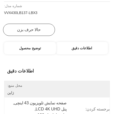
شماره مدل:
VVX430LB137-LBX3
بهترین قیمت رو بدست بیار
حالا حرف بزن
اطلاعات دقیق
توضیح محصول
اطلاعات دقیق
محل منبع:
ژاپن
صفحه نمایش تلویزیون 43 اینچی
, 
برجسته کردن:
پنل LCD 4K UHD
, 