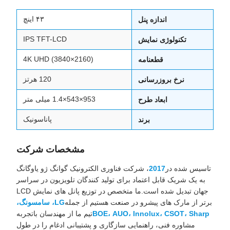
۴۳ اینچ
اندازه پنل
IPS TFT-LCD
تکنولوژی نمایش
4K UHD (3840×2160)
قطعنامه
120 هرتز
نرخ بروزرسانی
953×543×1.4 میلی متر
ابعاد طرح
پاناسونیک
برند
مشخصات شرکت
تاسیس شده در
2017
، شرکت فناوری الکترونیک گوانگ ژو یاوگانگ
به یک شریک قابل اعتماد برای تولید کنندگان تلویزیون در سراسر
جهان تبدیل شده است.ما متخصص در توزیع پانل های نمایش LCD
برتر از مارک های پیشرو در صنعت هستیم از جمله
LG، سامسونگ،
BOE، AUO، Innolux، CSOT، Sharp
تیم ما از مهندسان باتجربه
مشاوره فنی، راهنمایی سازگاری و پشتیبانی ادغام را در طول