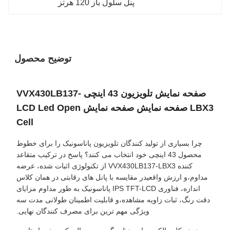
پنل سلول باز 120 هرتز
توضیح محصول
صفحه نمایش تلویزیون 43 اینچی VVX430LB137-
LBX3 صفحه نمایش صفحه نمایش LCD Led Open
Cell
چرا بسیاری از تولید کنندگان تلویزیون پاناسونیک را برای خطوط
محصول 43 اینچی خود انتخاب می کنند؟ پاسخ در ترکیب متقاعد
کننده VVX430LB137-LBX3 از تکنولوژی اثبات شده، عرضه
مداوم،و ارزش واقعیدر مقایسه با پانل های رقابتی در همان کلاس
اندازه، فناوری IPS TFT-LCD پاناسونیک به طور مداوم مزایای
دقت رنگ، ثبات زاویه مشاهده،و قابلیت اطمینان طولانی مدت سه
ویژگی مهم ترین برای مصرف کنندگان نهایی.