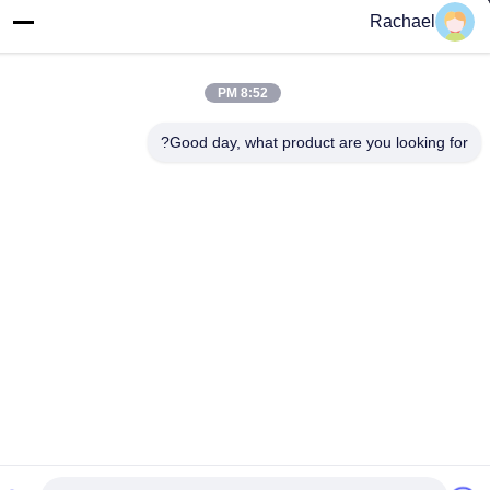
Rachael
خطاب
اتاق 108، ساختمان A، شماره 29، جاده دایونگ، خیابان داشی، منطقه
پانیو، شهر گوانگژو، استان گوانگدونگ، چین
8:52 PM
تلفن
Good day, what product are you looking for?
0086-15112103717
سیاست حفظ حریم خصوصی
|
نقشه سایت
چین خوب کیفیت صفحه نمایش تلویزیونی عرضه کننده. حقوق چاپ
-2026 Guangzhou Yaogang Electronic Technology Co., Ltd. . همه
حقوق محفوظ است