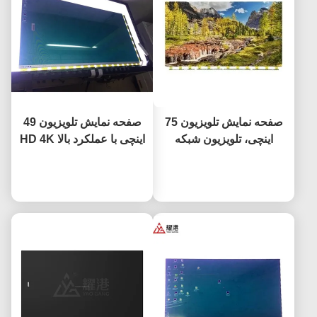
صفحه نمایش تلویزیون 75
صفحه نمایش تلویزیون 49
اینچی، تلویزیون شبکه
اینچی با عملکرد بالا HD 4K
هوشمند، صفحه نمایش ال
ال سی دی نمایشگر
حالا حرف بزن
سی دی برای BOE LG
حالا حرف بزن
تلویزیون LED مانیتور
Hisense، جایگزینی صفحه
DV490FHB-NV0
نمایش